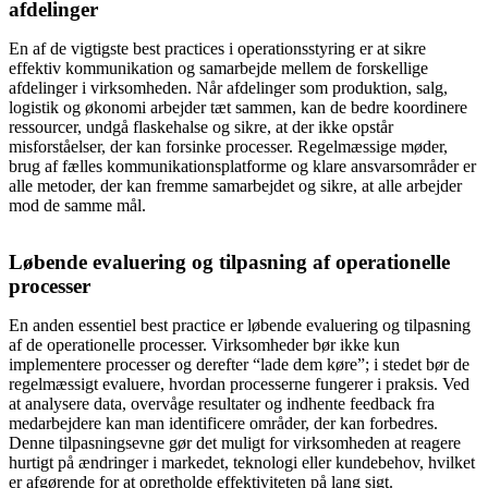
afdelinger
En af de vigtigste best practices i operationsstyring er at sikre
effektiv kommunikation og samarbejde mellem de forskellige
afdelinger i virksomheden. Når afdelinger som produktion, salg,
logistik og økonomi arbejder tæt sammen, kan de bedre koordinere
ressourcer, undgå flaskehalse og sikre, at der ikke opstår
misforståelser, der kan forsinke processer. Regelmæssige møder,
brug af fælles kommunikationsplatforme og klare ansvarsområder er
alle metoder, der kan fremme samarbejdet og sikre, at alle arbejder
mod de samme mål.
Løbende evaluering og tilpasning af operationelle
processer
En anden essentiel best practice er løbende evaluering og tilpasning
af de operationelle processer. Virksomheder bør ikke kun
implementere processer og derefter “lade dem køre”; i stedet bør de
regelmæssigt evaluere, hvordan processerne fungerer i praksis. Ved
at analysere data, overvåge resultater og indhente feedback fra
medarbejdere kan man identificere områder, der kan forbedres.
Denne tilpasningsevne gør det muligt for virksomheden at reagere
hurtigt på ændringer i markedet, teknologi eller kundebehov, hvilket
er afgørende for at opretholde effektiviteten på lang sigt.