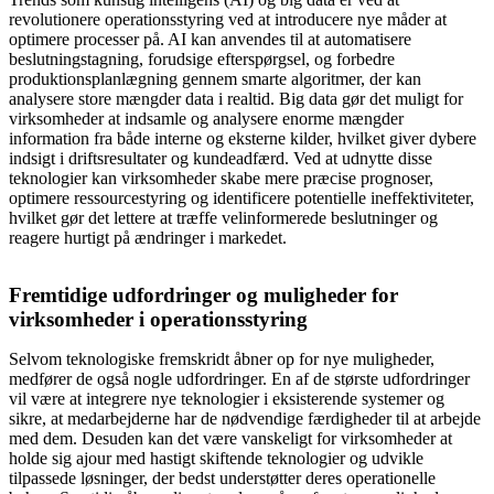
revolutionere operationsstyring ved at introducere nye måder at
optimere processer på. AI kan anvendes til at automatisere
beslutningstagning, forudsige efterspørgsel, og forbedre
produktionsplanlægning gennem smarte algoritmer, der kan
analysere store mængder data i realtid. Big data gør det muligt for
virksomheder at indsamle og analysere enorme mængder
information fra både interne og eksterne kilder, hvilket giver dybere
indsigt i driftsresultater og kundeadfærd. Ved at udnytte disse
teknologier kan virksomheder skabe mere præcise prognoser,
optimere ressourcestyring og identificere potentielle ineffektiviteter,
hvilket gør det lettere at træffe velinformerede beslutninger og
reagere hurtigt på ændringer i markedet.
Fremtidige udfordringer og muligheder for
virksomheder i operationsstyring
Selvom teknologiske fremskridt åbner op for nye muligheder,
medfører de også nogle udfordringer. En af de største udfordringer
vil være at integrere nye teknologier i eksisterende systemer og
sikre, at medarbejderne har de nødvendige færdigheder til at arbejde
med dem. Desuden kan det være vanskeligt for virksomheder at
holde sig ajour med hastigt skiftende teknologier og udvikle
tilpassede løsninger, der bedst understøtter deres operationelle