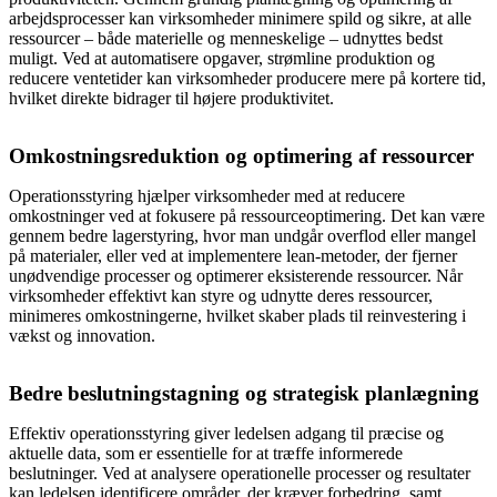
arbejdsprocesser kan virksomheder minimere spild og sikre, at alle
ressourcer – både materielle og menneskelige – udnyttes bedst
muligt. Ved at automatisere opgaver, strømline produktion og
reducere ventetider kan virksomheder producere mere på kortere tid,
hvilket direkte bidrager til højere produktivitet.
Omkostningsreduktion og optimering af ressourcer
Operationsstyring hjælper virksomheder med at reducere
omkostninger ved at fokusere på ressourceoptimering. Det kan være
gennem bedre lagerstyring, hvor man undgår overflod eller mangel
på materialer, eller ved at implementere lean-metoder, der fjerner
unødvendige processer og optimerer eksisterende ressourcer. Når
virksomheder effektivt kan styre og udnytte deres ressourcer,
minimeres omkostningerne, hvilket skaber plads til reinvestering i
vækst og innovation.
Bedre beslutningstagning og strategisk planlægning
Effektiv operationsstyring giver ledelsen adgang til præcise og
aktuelle data, som er essentielle for at træffe informerede
beslutninger. Ved at analysere operationelle processer og resultater
kan ledelsen identificere områder, der kræver forbedring, samt