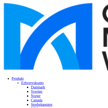
Produkt
Erhvervskonto
Danmark
Sverige
Norge
Canada
Storbritannien