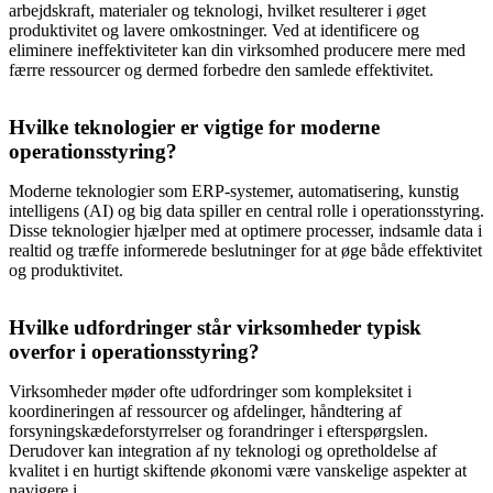
arbejdskraft, materialer og teknologi, hvilket resulterer i øget
produktivitet og lavere omkostninger. Ved at identificere og
eliminere ineffektiviteter kan din virksomhed producere mere med
færre ressourcer og dermed forbedre den samlede effektivitet.
Hvilke teknologier er vigtige for moderne
operationsstyring?
Moderne teknologier som ERP-systemer, automatisering, kunstig
intelligens (AI) og big data spiller en central rolle i operationsstyring.
Disse teknologier hjælper med at optimere processer, indsamle data i
realtid og træffe informerede beslutninger for at øge både effektivitet
og produktivitet.
Hvilke udfordringer står virksomheder typisk
overfor i operationsstyring?
Virksomheder møder ofte udfordringer som kompleksitet i
koordineringen af ressourcer og afdelinger, håndtering af
forsyningskædeforstyrrelser og forandringer i efterspørgslen.
Derudover kan integration af ny teknologi og opretholdelse af
kvalitet i en hurtigt skiftende økonomi være vanskelige aspekter at
navigere i.