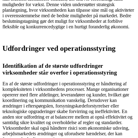
muligheder for vækst. Denne viden understøtter strategisk
planlægning, hvor virksomheden kan tilpasse sine mål og aktiviteter
i overensstemmelse med de bedste muligheder på markedet. Bedre
beslutningstagning gør det muligt for virksomheder at forblive
fleksible og konkurrencedygtige i en hurtigt foranderlig økonomi.
Udfordringer ved operationsstyring
Identifikation af de største udfordringer
virksomheder står overfor i operationsstyring
En af de største udfordringer i operationsstyring er håndtering af
kompleksiteten i virksomhedens processer. Mange organisationer
opererer med flere afdelinger, leverandører og kunder, hvilket gør
koordinering og kommunikation vanskelig. Derudover kan
ændringer i efterspørgslen, forsyningskædeforstyrrelser eller
teknologiske opgraderinger skabe forvirring og ineffektivitet. En
anden stor udfordring er at balancere mellem at opnå effektivitet og
samtidig sikre kvalitet og overholdelse af regler og standarder.
Virksomheder skal også håndtere risici som økonomiske udsving,
arbejdsmarkedets ændringer og uforudsete hændelser, der kan