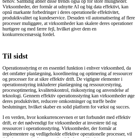
behov. Samtidig åbner disse trends også op for store muligheder.
Virksomheder, der formår at udnytte AI og big data effektivt, kan
opnå markante forbedringer i deres operationelle effektivitet,
produktkvalitet og kundeservice. Desuden vil automatisering af flere
processer muliggøre, at virksomheder kan skalere deres operationer
hurtigere og med færre fejl, hvilket giver dem en
konkurrencemæssig fordel.
Til sidst
Operationsstyring er en essentiel funktion i enhver virksomhed, da
det omfatter planlægning, koordinering og optimering af ressourcer
og processer for at sikre effektiv drift. De vigtigste elementer i
operationsstyring inkluderer planlægning og ressourcestyring,
procesoptimering, kvalitetskontrol, risikostyring og anvendelse af
teknologi. Gennem effektiv operationsstyring kan virksomheder øge
deres produktivitet, reducere omkostninger og træffe bedre
beslutninger, hvilket skaber en solid platform for vækst og succes.
I en verden, hvor konkurrenceevnen er tæt forbundet med effektiv
drift, er det nødvendigt for virksomheder at investere tid og
ressourcer i operationsstyring. Virksomheder, der formår at
implementere og vedligeholde effektive operationelle processer, vil