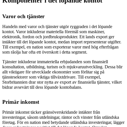
Komponenter i det löpande kontot
Varor och tjänster
Handeln med varor och tjänster utgör ryggraden i det löpande
kontot. Varor inkluderar materiella föremål som maskiner,
elektronik, fordon och jordbruksprodukter. Ett lands export ger
intäkter till det löpande kontot, medan import representerar utgifter.
Till exempel, en nation som exporterar varor med hög efterfrågan
som råolja har ofta ett överskott i detta segment.
Tjänster inkluderar immateriella erbjudanden som finansiell
konsultation, utbildning, turism och mjukvaruutveckling. Dessa blir
allt viktigare för utvecklade ekonomier som förlitar sig på
tjänstesektorer som viktiga tillväxtdrivare. Till exempel,
Storbritannien drar stor nytta av export av finansiella tjänster, vilket
bidrar avsevärt till dess löpande kontobalans.
Primär inkomst
Primär inkomst täcker gränsöverskridande intäkter från
investeringar, såsom utdelningar, räntor och vinster från utländska
företag. För en nation med betydande utländska investeringar, lägger