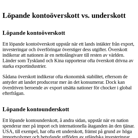
Löpande kontoöverskott vs. underskott
Löpande kontoöverskott
Ett löpande kontoöverskott uppstår när ett lands intäkter från export,
investeringar och överföringar överstiger dess utgifter. Överskott
indikerar att nationen är en nettolångivare till resten av världen.
Länder som Tyskland och Kina rapporterar ofta överskott drivna av
starka exportindustrier.
Sådana överskott indikerar ofta ekonomisk stabilitet, eftersom de
antyder att landet producerar mer än det konsumerar. Dock kan
överdriven beroende av export utsätta nationer för chocker i global
efterfrågan.
Löpande kontounderskott
Ett löpande kontounderskott, å andra sidan, uppstår när en nation
spenderar mer på import och internationella åtaganden än den tjänar.
USA, till exempel, har ofta ett underskott, främst på grund av höga
importvolymer och betydande utflöden av utländska investeringar.