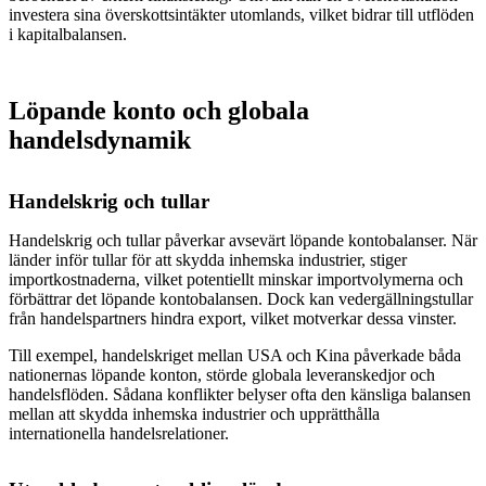
investera sina överskottsintäkter utomlands, vilket bidrar till utflöden
i kapitalbalansen.
Löpande konto och globala
handelsdynamik
Handelskrig och tullar
Handelskrig och tullar påverkar avsevärt löpande kontobalanser. När
länder inför tullar för att skydda inhemska industrier, stiger
importkostnaderna, vilket potentiellt minskar importvolymerna och
förbättrar det löpande kontobalansen. Dock kan vedergällningstullar
från handelspartners hindra export, vilket motverkar dessa vinster.
Till exempel, handelskriget mellan USA och Kina påverkade båda
nationernas löpande konton, störde globala leveranskedjor och
handelsflöden. Sådana konflikter belyser ofta den känsliga balansen
mellan att skydda inhemska industrier och upprätthålla
internationella handelsrelationer.