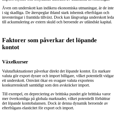
Även om underskott kan indikera ekonomiska utmaningar, är de inte
i sig skadliga. De återspeglar ibland stark inhemsk efterfrågan och
investeringar i framtida tillväxt. Dock kan långvariga underskott leda
till ackumulering av extern skuld och beroende av utländskt kapital.
Faktorer som påverkar det löpande
kontot
Växelkurser
Valutafluktuationer påverkar direkt det löpande kontot. En starkare
valuta gör export dyrare och import billigare, vilket potentiellt vidgar
ett underskott. Omvänt ökar en svagare valuta exportens
konkurrenskraft samtidigt som den avskräcker import.
Till exempel, en depreciering av brittiska pundet gör brittiska varor
mer överkomliga på globala marknader, vilket potentiellt förbättrar
det löpande kontobalansen. Dock är denna dynamik beroende av
efterfrågans elasticitet för export och import.