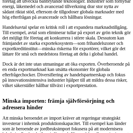
företag att utveckla banbrytande teknologier. Industrier som förnybar
energi, läkemedel och avancerad tillverkning drar stor nytta av
sådant riktat stöd, eftersom de tillgodoser globala marknader med
hög efterfrågan på avancerade och hållbara lösningar.
Handelsavtal spelar en kritisk roll i att expandera marknadstillgång.
Till exempel, avtal som eliminerar tullar på export av grön teknik gör
det möjligt för företag att konkurrera i större skala. Dessutom kan
främjandet av starka exportekosystem—som frihandelszoner och
exportkreditinstitut—minska riskerna för exportörer, vilket gör det
lättare för små och medelstora företag att delta i global handel.
Dock är det inte utan utmaningar att öka exporten. Överberoende på
en enda exportmarknad kan utsätta ekonomier för globala
efterfrågechocker. Diversifiering av handelspartnerskap och fokus
på innovationsintensiva industrier hjälper till att mildra dessa risker,
vilket säkerställer hållbar tillväxt i exportprestation.
Minska importen: främja självförsörjning och
adressera hinder
Att minska beroendet av import kräver att regeringar strategiskt
investerar i inhemsk produktionskapacitet. Till exempel kan länder
som är beroende av jordbruksimport fokusera på att modernisera