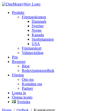
Produkt
Företagskonton
Danmark
Sverige
Norge
Kanada
Storbritannien
USA
Företagskort
Valutaväxling
Pris
Resurser
Blog
Redovisningsordbok
Företag
Om oss
Kontakta oss
Partner
Logga in
Öppna konto
Svenska
Home
/
Ordbok
/
Kontokurrent