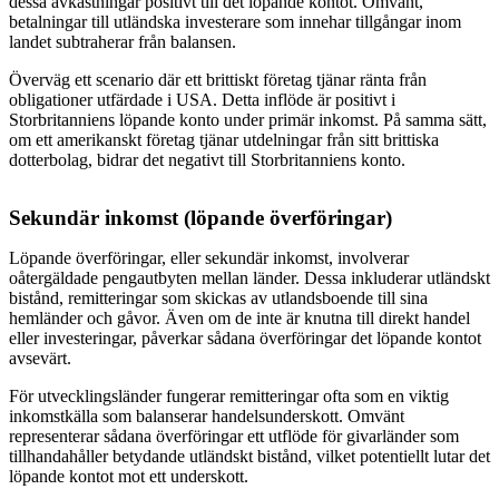
dessa avkastningar positivt till det löpande kontot. Omvänt,
betalningar till utländska investerare som innehar tillgångar inom
landet subtraherar från balansen.
Överväg ett scenario där ett brittiskt företag tjänar ränta från
obligationer utfärdade i USA. Detta inflöde är positivt i
Storbritanniens löpande konto under primär inkomst. På samma sätt,
om ett amerikanskt företag tjänar utdelningar från sitt brittiska
dotterbolag, bidrar det negativt till Storbritanniens konto.
Sekundär inkomst (löpande överföringar)
Löpande överföringar, eller sekundär inkomst, involverar
oåtergäldade pengautbyten mellan länder. Dessa inkluderar utländskt
bistånd, remitteringar som skickas av utlandsboende till sina
hemländer och gåvor. Även om de inte är knutna till direkt handel
eller investeringar, påverkar sådana överföringar det löpande kontot
avsevärt.
För utvecklingsländer fungerar remitteringar ofta som en viktig
inkomstkälla som balanserar handelsunderskott. Omvänt
representerar sådana överföringar ett utflöde för givarländer som
tillhandahåller betydande utländskt bistånd, vilket potentiellt lutar det
löpande kontot mot ett underskott.