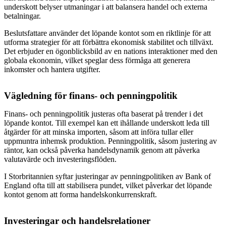
underskott belyser utmaningar i att balansera handel och externa
betalningar.
Beslutsfattare använder det löpande kontot som en riktlinje för att
utforma strategier för att förbättra ekonomisk stabilitet och tillväxt.
Det erbjuder en ögonblicksbild av en nations interaktioner med den
globala ekonomin, vilket speglar dess förmåga att generera
inkomster och hantera utgifter.
Vägledning för finans- och penningpolitik
Finans- och penningpolitik justeras ofta baserat på trender i det
löpande kontot. Till exempel kan ett ihållande underskott leda till
åtgärder för att minska importen, såsom att införa tullar eller
uppmuntra inhemsk produktion. Penningpolitik, såsom justering av
räntor, kan också påverka handelsdynamik genom att påverka
valutavärde och investeringsflöden.
I Storbritannien syftar justeringar av penningpolitiken av Bank of
England ofta till att stabilisera pundet, vilket påverkar det löpande
kontot genom att forma handelskonkurrenskraft.
Investeringar och handelsrelationer