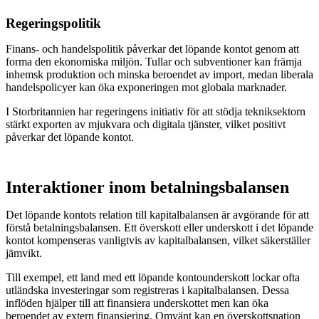
Regeringspolitik
Finans- och handelspolitik påverkar det löpande kontot genom att
forma den ekonomiska miljön. Tullar och subventioner kan främja
inhemsk produktion och minska beroendet av import, medan liberala
handelspolicyer kan öka exponeringen mot globala marknader.
I Storbritannien har regeringens initiativ för att stödja tekniksektorn
stärkt exporten av mjukvara och digitala tjänster, vilket positivt
påverkar det löpande kontot.
Interaktioner inom betalningsbalansen
Det löpande kontots relation till kapitalbalansen är avgörande för att
förstå betalningsbalansen. Ett överskott eller underskott i det löpande
kontot kompenseras vanligtvis av kapitalbalansen, vilket säkerställer
jämvikt.
Till exempel, ett land med ett löpande kontounderskott lockar ofta
utländska investeringar som registreras i kapitalbalansen. Dessa
inflöden hjälper till att finansiera underskottet men kan öka
beroendet av extern finansiering. Omvänt kan en överskottsnation