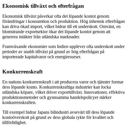
Ekonomisk tillväxt och efterfrågan
Ekonomisk tillväxt påverkar ofta det löpande kontot genom
förändringar i konsumtion och produktion. Hög inhemsk efterfrågan
kan driva ökad import, vilket bidrar till ett underskott. Omvänt, en
blomstrande exportsektor ökar det löpande kontot genom att
generera intäkter från utländska marknader.
Framväxande ekonomier som Indien upplever ofta underskott under
perioder av snabb tillväxt på grund av hög efterfrågan på
importerade kapitalvaror och energiresurser.
Konkurrenskraft
En nations konkurrenskraft i att producera varor och tjänster formar
dess löpande konto. Konkurrenskraftiga industrier kan locka
utländska köpare, vilket driver exporttillväxt. Innovationer, effektiva
produktionsmetoder och gynnsamma handelspolicyer stärker
konkurrenskraften.
Till exempel bidrar Japans bilindustri avsevärt till dess löpande
kontoöverskott på grund av dess globala rykte för kvalitet och
tillförlitlighet.