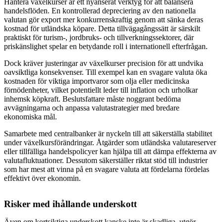
Hantera växelkurser är ett nyanserat verktyg för att balansera
handelsflöden. En kontrollerad depreciering av den nationella
valutan gör export mer konkurrenskraftig genom att sänka deras
kostnad för utländska köpare. Detta tillvägagångssätt är särskilt
praktiskt för turism-, jordbruks- och tillverkningssektorer, där
priskänslighet spelar en betydande roll i internationell efterfrågan.
Dock kräver justeringar av växelkurser precision för att undvika
oavsiktliga konsekvenser. Till exempel kan en svagare valuta öka
kostnaden för viktiga importvaror som olja eller medicinska
förnödenheter, vilket potentiellt leder till inflation och urholkar
inhemsk köpkraft. Beslutsfattare måste noggrant bedöma
avvägningarna och anpassa valutastrategier med bredare
ekonomiska mål.
Samarbete med centralbanker är nyckeln till att säkerställa stabilitet
under växelkursförändringar. Åtgärder som utländska valutareserver
eller tillfälliga handelspolicyer kan hjälpa till att dämpa effekterna av
valutafluktuationer. Dessutom säkerställer riktat stöd till industrier
som har mest att vinna på en svagare valuta att fördelarna fördelas
effektivt över ekonomin.
Risker med ihållande underskott
Även om kortsiktiga underskott kanske inte är skadliga, utgör