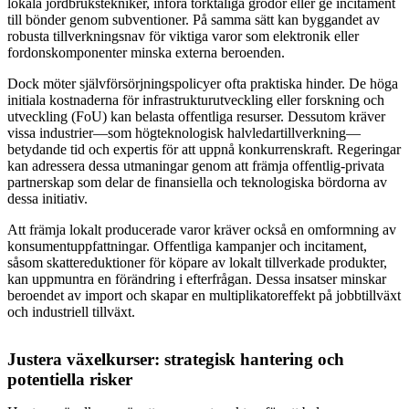
lokala jordbrukstekniker, införa torktåliga grödor eller ge incitament
till bönder genom subventioner. På samma sätt kan byggandet av
robusta tillverkningsnav för viktiga varor som elektronik eller
fordonskomponenter minska externa beroenden.
Dock möter självförsörjningspolicyer ofta praktiska hinder. De höga
initiala kostnaderna för infrastrukturutveckling eller forskning och
utveckling (FoU) kan belasta offentliga resurser. Dessutom kräver
vissa industrier—som högteknologisk halvledartillverkning—
betydande tid och expertis för att uppnå konkurrenskraft. Regeringar
kan adressera dessa utmaningar genom att främja offentlig-privata
partnerskap som delar de finansiella och teknologiska bördorna av
dessa initiativ.
Att främja lokalt producerade varor kräver också en omformning av
konsumentuppfattningar. Offentliga kampanjer och incitament,
såsom skattereduktioner för köpare av lokalt tillverkade produkter,
kan uppmuntra en förändring i efterfrågan. Dessa insatser minskar
beroendet av import och skapar en multiplikatoreffekt på jobbtillväxt
och industriell tillväxt.
Justera växelkurser: strategisk hantering och
potentiella risker