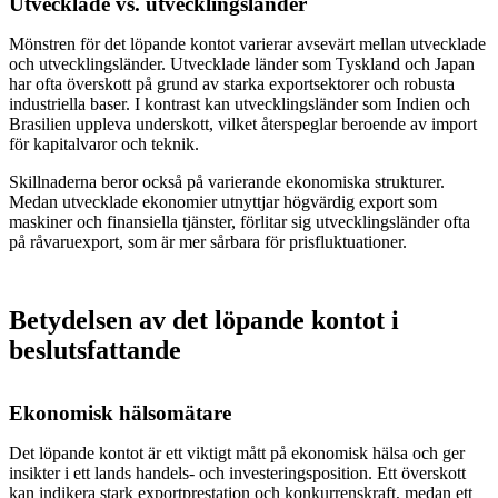
Utvecklade vs. utvecklingsländer
Mönstren för det löpande kontot varierar avsevärt mellan utvecklade
och utvecklingsländer. Utvecklade länder som Tyskland och Japan
har ofta överskott på grund av starka exportsektorer och robusta
industriella baser. I kontrast kan utvecklingsländer som Indien och
Brasilien uppleva underskott, vilket återspeglar beroende av import
för kapitalvaror och teknik.
Skillnaderna beror också på varierande ekonomiska strukturer.
Medan utvecklade ekonomier utnyttjar högvärdig export som
maskiner och finansiella tjänster, förlitar sig utvecklingsländer ofta
på råvaruexport, som är mer sårbara för prisfluktuationer.
Betydelsen av det löpande kontot i
beslutsfattande
Ekonomisk hälsomätare
Det löpande kontot är ett viktigt mått på ekonomisk hälsa och ger
insikter i ett lands handels- och investeringsposition. Ett överskott
kan indikera stark exportprestation och konkurrenskraft, medan ett