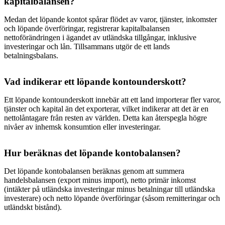
kapitalbalansen?
Medan det löpande kontot spårar flödet av varor, tjänster, inkomster
och löpande överföringar, registrerar kapitalbalansen
nettoförändringen i ägandet av utländska tillgångar, inklusive
investeringar och lån. Tillsammans utgör de ett lands
betalningsbalans.
Vad indikerar ett löpande kontounderskott?
Ett löpande kontounderskott innebär att ett land importerar fler varor,
tjänster och kapital än det exporterar, vilket indikerar att det är en
nettolåntagare från resten av världen. Detta kan återspegla högre
nivåer av inhemsk konsumtion eller investeringar.
Hur beräknas det löpande kontobalansen?
Det löpande kontobalansen beräknas genom att summera
handelsbalansen (export minus import), netto primär inkomst
(intäkter på utländska investeringar minus betalningar till utländska
investerare) och netto löpande överföringar (såsom remitteringar och
utländskt bistånd).