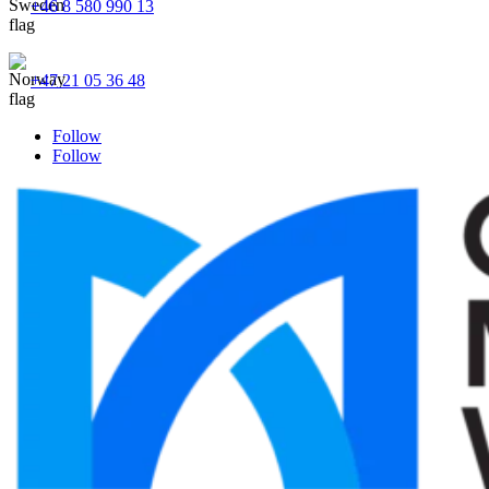
+46 8 580 990 13
+47 21 05 36 48
Follow
Follow