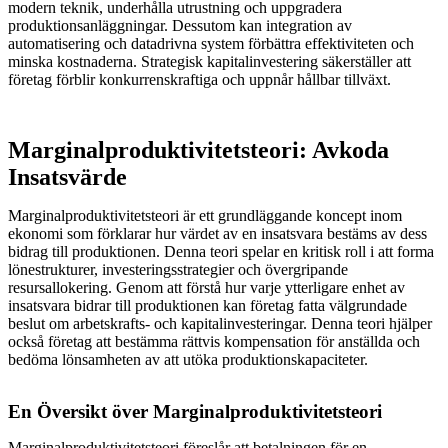
modern teknik, underhålla utrustning och uppgradera
produktionsanläggningar. Dessutom kan integration av
automatisering och datadrivna system förbättra effektiviteten och
minska kostnaderna. Strategisk kapitalinvestering säkerställer att
företag förblir konkurrenskraftiga och uppnår hållbar tillväxt.
Marginalproduktivitetsteori: Avkoda
Insatsvärde
Marginalproduktivitetsteori är ett grundläggande koncept inom
ekonomi som förklarar hur värdet av en insatsvara bestäms av dess
bidrag till produktionen. Denna teori spelar en kritisk roll i att forma
lönestrukturer, investeringsstrategier och övergripande
resursallokering. Genom att förstå hur varje ytterligare enhet av
insatsvara bidrar till produktionen kan företag fatta välgrundade
beslut om arbetskrafts- och kapitalinvesteringar. Denna teori hjälper
också företag att bestämma rättvis kompensation för anställda och
bedöma lönsamheten av att utöka produktionskapaciteter.
En Översikt över Marginalproduktivitetsteori
Marginalproduktivitetsteori föreslår att betalningen för en