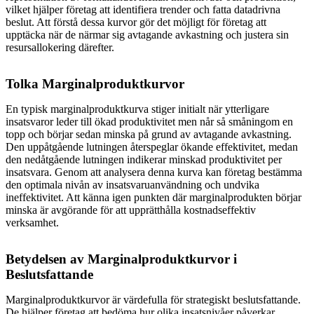
vilket hjälper företag att identifiera trender och fatta datadrivna
beslut. Att förstå dessa kurvor gör det möjligt för företag att
upptäcka när de närmar sig avtagande avkastning och justera sin
resursallokering därefter.
Tolka Marginalproduktkurvor
En typisk marginalproduktkurva stiger initialt när ytterligare
insatsvaror leder till ökad produktivitet men når så småningom en
topp och börjar sedan minska på grund av avtagande avkastning.
Den uppåtgående lutningen återspeglar ökande effektivitet, medan
den nedåtgående lutningen indikerar minskad produktivitet per
insatsvara. Genom att analysera denna kurva kan företag bestämma
den optimala nivån av insatsvaruanvändning och undvika
ineffektivitet. Att känna igen punkten där marginalprodukten börjar
minska är avgörande för att upprätthålla kostnadseffektiv
verksamhet.
Betydelsen av Marginalproduktkurvor i
Beslutsfattande
Marginalproduktkurvor är värdefulla för strategiskt beslutsfattande.
De hjälper företag att bedöma hur olika insatsnivåer påverkar