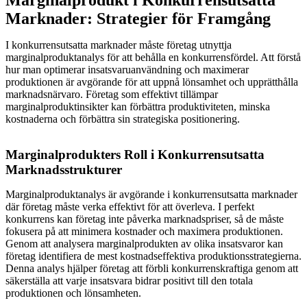
Marknader: Strategier för Framgång
I konkurrensutsatta marknader måste företag utnyttja
marginalproduktanalys för att behålla en konkurrensfördel. Att förstå
hur man optimerar insatsvaruanvändning och maximerar
produktionen är avgörande för att uppnå lönsamhet och upprätthålla
marknadsnärvaro. Företag som effektivt tillämpar
marginalproduktinsikter kan förbättra produktiviteten, minska
kostnaderna och förbättra sin strategiska positionering.
Marginalprodukters Roll i Konkurrensutsatta
Marknadsstrukturer
Marginalproduktanalys är avgörande i konkurrensutsatta marknader
där företag måste verka effektivt för att överleva. I perfekt
konkurrens kan företag inte påverka marknadspriser, så de måste
fokusera på att minimera kostnader och maximera produktionen.
Genom att analysera marginalprodukten av olika insatsvaror kan
företag identifiera de mest kostnadseffektiva produktionsstrategierna.
Denna analys hjälper företag att förbli konkurrenskraftiga genom att
säkerställa att varje insatsvara bidrar positivt till den totala
produktionen och lönsamheten.