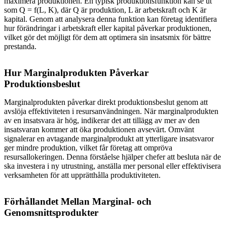
maximera produktionen. En typisk produktionsfunktion kan se ut
som Q = f(L, K), där Q är produktion, L är arbetskraft och K är
kapital. Genom att analysera denna funktion kan företag identifiera
hur förändringar i arbetskraft eller kapital påverkar produktionen,
vilket gör det möjligt för dem att optimera sin insatsmix för bättre
prestanda.
Hur Marginalprodukten Påverkar
Produktionsbeslut
Marginalprodukten påverkar direkt produktionsbeslut genom att
avslöja effektiviteten i resursanvändningen. När marginalprodukten
av en insatsvara är hög, indikerar det att tillägg av mer av den
insatsvaran kommer att öka produktionen avsevärt. Omvänt
signalerar en avtagande marginalprodukt att ytterligare insatsvaror
ger mindre produktion, vilket får företag att ompröva
resursallokeringen. Denna förståelse hjälper chefer att besluta när de
ska investera i ny utrustning, anställa mer personal eller effektivisera
verksamheten för att upprätthålla produktiviteten.
Förhållandet Mellan Marginal- och
Genomsnittsprodukter