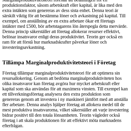
produktionsfaktor, såsom arbetskraft eller kapital, är lika med den
extra intäkten som genereras av dess sista enhet. Denna teori är
särskilt viktig för att bestämma löner och avkastning på kapital. Till
exempel, om anställning av en extra arbetare ökar ett företags
intäkter med £500, bör arbetstagarens lön återspegla detta mervärde.
Denna princip säkerställer att företag allokerar resurser effektivt,
belönar insatsvaror enligt deras produktivitet. Teorin ger också en
ram för att förstå hur marknadskrafter påverkar löner och
investeringsavkastning.
Tillämpa Marginalproduktivitetsteori i Företag
Företag tillämpar marginalproduktivitetsteori för att optimera sin
resursallokering. Genom att bedöma marginalproduktiviteten hos
olika insatsvaror kan företag avgöra hur mycket arbetskraft eller
kapital som ska användas för att maximera vinsten. Till exempel kan
ett tillverkningsföretag analysera den extra produktion som
genereras genom att investera i ny maskineri jämfört med att anställa
fler arbetare. Denna analys hjälper företag att allokera medel till de
mest produktiva insatsvarorna, vilket säkerställer att varje investering
bidrar positivt till den totala lönsamheten. Teorin vägleder också
företag i att skala produktionen för att effektivt möta marknadens
efterfrågan.