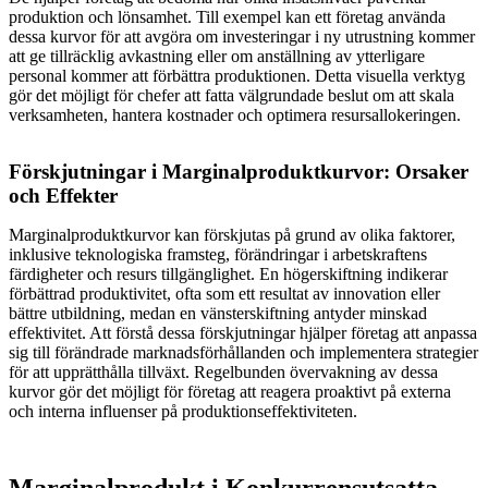
produktion och lönsamhet. Till exempel kan ett företag använda
dessa kurvor för att avgöra om investeringar i ny utrustning kommer
att ge tillräcklig avkastning eller om anställning av ytterligare
personal kommer att förbättra produktionen. Detta visuella verktyg
gör det möjligt för chefer att fatta välgrundade beslut om att skala
verksamheten, hantera kostnader och optimera resursallokeringen.
Förskjutningar i Marginalproduktkurvor: Orsaker
och Effekter
Marginalproduktkurvor kan förskjutas på grund av olika faktorer,
inklusive teknologiska framsteg, förändringar i arbetskraftens
färdigheter och resurs tillgänglighet. En högerskiftning indikerar
förbättrad produktivitet, ofta som ett resultat av innovation eller
bättre utbildning, medan en vänsterskiftning antyder minskad
effektivitet. Att förstå dessa förskjutningar hjälper företag att anpassa
sig till förändrade marknadsförhållanden och implementera strategier
för att upprätthålla tillväxt. Regelbunden övervakning av dessa
kurvor gör det möjligt för företag att reagera proaktivt på externa
och interna influenser på produktionseffektiviteten.
Marginalprodukt i Konkurrensutsatta