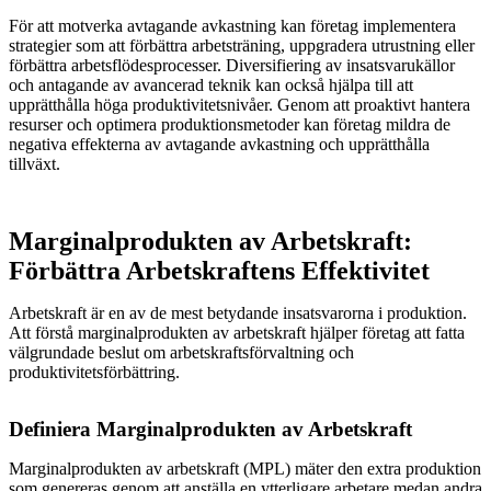
För att motverka avtagande avkastning kan företag implementera
strategier som att förbättra arbetsträning, uppgradera utrustning eller
förbättra arbetsflödesprocesser. Diversifiering av insatsvarukällor
och antagande av avancerad teknik kan också hjälpa till att
upprätthålla höga produktivitetsnivåer. Genom att proaktivt hantera
resurser och optimera produktionsmetoder kan företag mildra de
negativa effekterna av avtagande avkastning och upprätthålla
tillväxt.
Marginalprodukten av Arbetskraft:
Förbättra Arbetskraftens Effektivitet
Arbetskraft är en av de mest betydande insatsvarorna i produktion.
Att förstå marginalprodukten av arbetskraft hjälper företag att fatta
välgrundade beslut om arbetskraftsförvaltning och
produktivitetsförbättring.
Definiera Marginalprodukten av Arbetskraft
Marginalprodukten av arbetskraft (MPL) mäter den extra produktion
som genereras genom att anställa en ytterligare arbetare medan andra