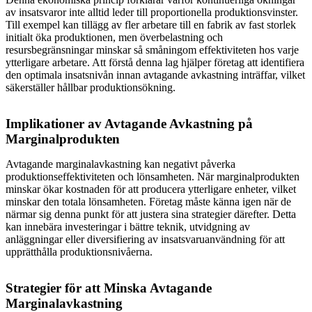
av insatsvaror inte alltid leder till proportionella produktionsvinster.
Till exempel kan tillägg av fler arbetare till en fabrik av fast storlek
initialt öka produktionen, men överbelastning och
resursbegränsningar minskar så småningom effektiviteten hos varje
ytterligare arbetare. Att förstå denna lag hjälper företag att identifiera
den optimala insatsnivån innan avtagande avkastning inträffar, vilket
säkerställer hållbar produktionsökning.
Implikationer av Avtagande Avkastning på
Marginalprodukten
Avtagande marginalavkastning kan negativt påverka
produktionseffektiviteten och lönsamheten. När marginalprodukten
minskar ökar kostnaden för att producera ytterligare enheter, vilket
minskar den totala lönsamheten. Företag måste känna igen när de
närmar sig denna punkt för att justera sina strategier därefter. Detta
kan innebära investeringar i bättre teknik, utvidgning av
anläggningar eller diversifiering av insatsvaruanvändning för att
upprätthålla produktionsnivåerna.
Strategier för att Minska Avtagande
Marginalavkastning