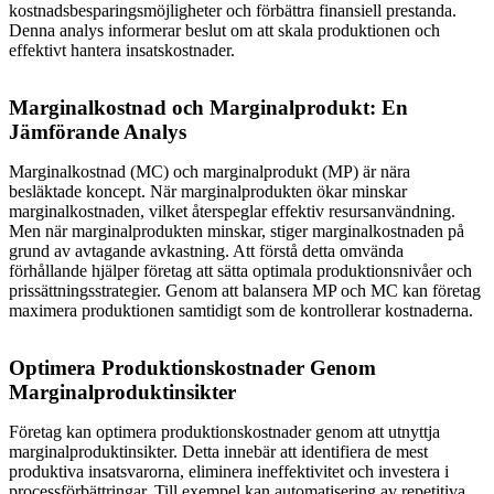
kostnadsbesparingsmöjligheter och förbättra finansiell prestanda.
Denna analys informerar beslut om att skala produktionen och
effektivt hantera insatskostnader.
Marginalkostnad och Marginalprodukt: En
Jämförande Analys
Marginalkostnad (MC) och marginalprodukt (MP) är nära
besläktade koncept. När marginalprodukten ökar minskar
marginalkostnaden, vilket återspeglar effektiv resursanvändning.
Men när marginalprodukten minskar, stiger marginalkostnaden på
grund av avtagande avkastning. Att förstå detta omvända
förhållande hjälper företag att sätta optimala produktionsnivåer och
prissättningsstrategier. Genom att balansera MP och MC kan företag
maximera produktionen samtidigt som de kontrollerar kostnaderna.
Optimera Produktionskostnader Genom
Marginalproduktinsikter
Företag kan optimera produktionskostnader genom att utnyttja
marginalproduktinsikter. Detta innebär att identifiera de mest
produktiva insatsvarorna, eliminera ineffektivitet och investera i
processförbättringar. Till exempel kan automatisering av repetitiva