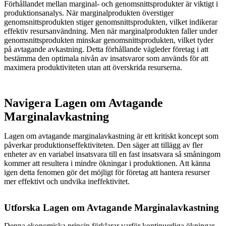
Förhållandet mellan marginal- och genomsnittsprodukter är viktigt i
produktionsanalys. När marginalprodukten överstiger
genomsnittsprodukten stiger genomsnittsprodukten, vilket indikerar
effektiv resursanvändning. Men när marginalprodukten faller under
genomsnittsprodukten minskar genomsnittsprodukten, vilket tyder
på avtagande avkastning. Detta förhållande vägleder företag i att
bestämma den optimala nivån av insatsvaror som används för att
maximera produktiviteten utan att överskrida resurserna.
Navigera Lagen om Avtagande
Marginalavkastning
Lagen om avtagande marginalavkastning är ett kritiskt koncept som
påverkar produktionseffektiviteten. Den säger att tillägg av fler
enheter av en variabel insatsvara till en fast insatsvara så småningom
kommer att resultera i mindre ökningar i produktionen. Att känna
igen detta fenomen gör det möjligt för företag att hantera resurser
mer effektivt och undvika ineffektivitet.
Utforska Lagen om Avtagande Marginalavkastning
Denna ekonomiska princip förklarar varför kontinuerliga ökningar