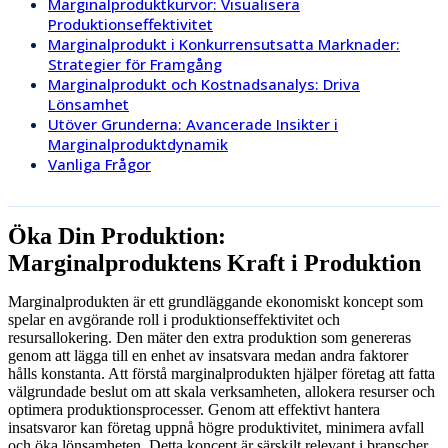
Marginalproduktkurvor: Visualisera
Produktionseffektivitet
Marginalprodukt i Konkurrensutsatta Marknader:
Strategier för Framgång
Marginalprodukt och Kostnadsanalys: Driva
Lönsamhet
Utöver Grunderna: Avancerade Insikter i
Marginalproduktdynamik
Vanliga Frågor
Öka Din Produktion:
Marginalproduktens Kraft i Produktion
Marginalprodukten är ett grundläggande ekonomiskt koncept som
spelar en avgörande roll i produktionseffektivitet och
resursallokering. Den mäter den extra produktion som genereras
genom att lägga till en enhet av insatsvara medan andra faktorer
hålls konstanta. Att förstå marginalprodukten hjälper företag att fatta
välgrundade beslut om att skala verksamheten, allokera resurser och
optimera produktionsprocesser. Genom att effektivt hantera
insatsvaror kan företag uppnå högre produktivitet, minimera avfall
och öka lönsamheten. Detta koncept är särskilt relevant i branscher