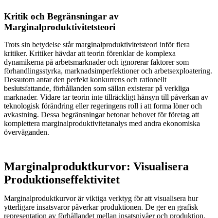
Kritik och Begränsningar av
Marginalproduktivitetsteori
Trots sin betydelse står marginalproduktivitetsteori inför flera
kritiker. Kritiker hävdar att teorin förenklar de komplexa
dynamikerna på arbetsmarknader och ignorerar faktorer som
förhandlingsstyrka, marknadsimperfektioner och arbetsexploatering.
Dessutom antar den perfekt konkurrens och rationellt
beslutsfattande, förhållanden som sällan existerar på verkliga
marknader. Vidare tar teorin inte tillräckligt hänsyn till påverkan av
teknologisk förändring eller regeringens roll i att forma löner och
avkastning. Dessa begränsningar betonar behovet för företag att
komplettera marginalproduktivitetanalys med andra ekonomiska
överväganden.
Marginalproduktkurvor: Visualisera
Produktionseffektivitet
Marginalproduktkurvor är viktiga verktyg för att visualisera hur
ytterligare insatsvaror påverkar produktionen. De ger en grafisk
representation av förhållandet mellan insatsnivåer och produktion,