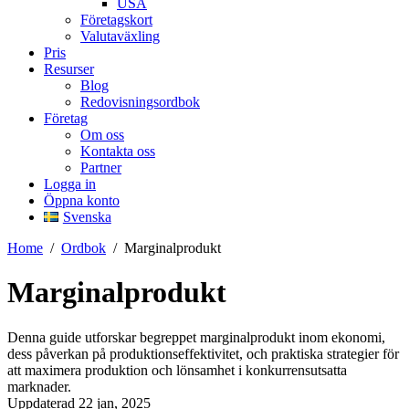
USA
Företagskort
Valutaväxling
Pris
Resurser
Blog
Redovisningsordbok
Företag
Om oss
Kontakta oss
Partner
Logga in
Öppna konto
Svenska
Home
/
Ordbok
/
Marginalprodukt
Marginalprodukt
Denna guide utforskar begreppet marginalprodukt inom ekonomi,
dess påverkan på produktionseffektivitet, och praktiska strategier för
att maximera produktion och lönsamhet i konkurrensutsatta
marknader.
Uppdaterad 22 jan, 2025