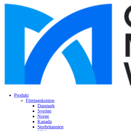
Produkt
Företagskonton
Danmark
Sverige
Norge
Kanada
Storbritannien