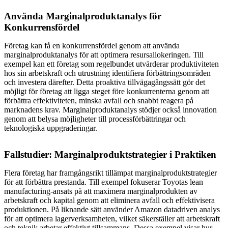
Använda Marginalproduktanalys för
Konkurrensfördel
Företag kan få en konkurrensfördel genom att använda
marginalproduktanalys för att optimera resursallokeringen. Till
exempel kan ett företag som regelbundet utvärderar produktiviteten
hos sin arbetskraft och utrustning identifiera förbättringsområden
och investera därefter. Detta proaktiva tillvägagångssätt gör det
möjligt för företag att ligga steget före konkurrenterna genom att
förbättra effektiviteten, minska avfall och snabbt reagera på
marknadens krav. Marginalproduktanalys stödjer också innovation
genom att belysa möjligheter till processförbättringar och
teknologiska uppgraderingar.
Fallstudier: Marginalproduktstrategier i Praktiken
Flera företag har framgångsrikt tillämpat marginalproduktstrategier
för att förbättra prestanda. Till exempel fokuserar Toyotas lean
manufacturing-ansats på att maximera marginalprodukten av
arbetskraft och kapital genom att eliminera avfall och effektivisera
produktionen. På liknande sätt använder Amazon datadriven analys
för att optimera lagerverksamheten, vilket säkerställer att arbetskraft
och teknik arbetar effektivt tillsammans. Dessa exempel visar hur