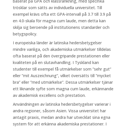
baserat på GPA och klassrankning, med specifika
trösklar som sätts av individuella universitet. Till
exempel krävs ofta ett GPA-intervall på 3.7 till 3.9 på
en 4.0-skala för magna cum laude, men detta kan
skilja sig beroende på institutionens standarder och
betygspolicy.
I europeiska länder är latinska hedersbetygelser
mindre vanliga, och akademiska utmärkelser tilldelas
ofta baserat på den övergripande prestationen eller
kvaliteten på en slutavhandling. I Tyskland kan
studenter till exempel få utmärkelser som ”sehr gut”
eller ”mit Auszeichnung”, vilket översätts till ”mycket
bra” eller ”med utmärkelse”. Dessa utmärkelser tjänar
ett liknande syfte som magna cum laude, erkännande
av akademisk excellens och prestation.
Användningen av latinska hedersbetygelser varierar i
andra regioner, såsom Asien. Vissa universitet har
antagit praxis, medan andra har utvecklat sina egna
system för att erkänna akademiska prestationer. I