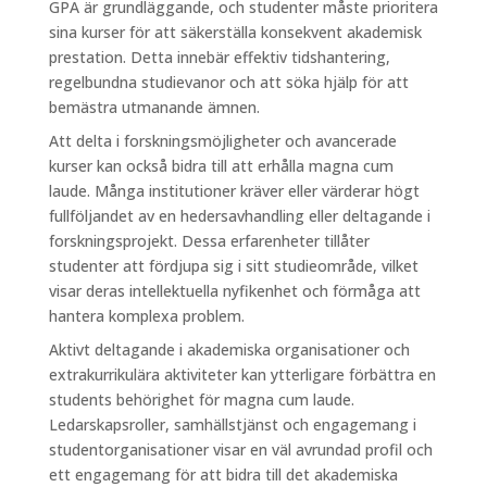
GPA är grundläggande, och studenter måste prioritera
sina kurser för att säkerställa konsekvent akademisk
prestation. Detta innebär effektiv tidshantering,
regelbundna studievanor och att söka hjälp för att
bemästra utmanande ämnen.
Att delta i forskningsmöjligheter och avancerade
kurser kan också bidra till att erhålla magna cum
laude. Många institutioner kräver eller värderar högt
fullföljandet av en hedersavhandling eller deltagande i
forskningsprojekt. Dessa erfarenheter tillåter
studenter att fördjupa sig i sitt studieområde, vilket
visar deras intellektuella nyfikenhet och förmåga att
hantera komplexa problem.
Aktivt deltagande i akademiska organisationer och
extrakurrikulära aktiviteter kan ytterligare förbättra en
students behörighet för magna cum laude.
Ledarskapsroller, samhällstjänst och engagemang i
studentorganisationer visar en väl avrundad profil och
ett engagemang för att bidra till det akademiska