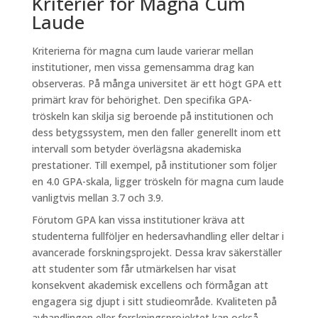
Kriterier för Magna Cum
Laude
Kriterierna för magna cum laude varierar mellan
institutioner, men vissa gemensamma drag kan
observeras. På många universitet är ett högt GPA ett
primärt krav för behörighet. Den specifika GPA-
tröskeln kan skilja sig beroende på institutionen och
dess betygssystem, men den faller generellt inom ett
intervall som betyder överlägsna akademiska
prestationer. Till exempel, på institutioner som följer
en 4.0 GPA-skala, ligger tröskeln för magna cum laude
vanligtvis mellan 3.7 och 3.9.
Förutom GPA kan vissa institutioner kräva att
studenterna fullföljer en hedersavhandling eller deltar i
avancerade forskningsprojekt. Dessa krav säkerställer
att studenter som får utmärkelsen har visat
konsekvent akademisk excellens och förmågan att
engagera sig djupt i sitt studieområde. Kvaliteten på
avhandlingen eller forskningsprojektet kan också