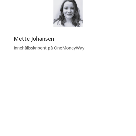
Mette Johansen
Innehållsskribent på OneMoneyWay
UFrigör Din
Affärspotential Med
OneMoneyWay
Ta ditt företag till nästa nivå med
sömlösa globala betalningar, lokala IBAN-
konton, valutatjänster och mycket mer.