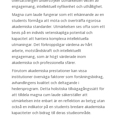
översättningen understryker utmärkelsen vikten av
engagemang, intellektuell nyfikenhet och uthållighet.
Magna cum laude fungerar som ett erkännande av en
students förmåga att möta och överträffa rigorösa
akademiska standarder. Utmärkelsen ses ofta som ett
bevis på en individs vetenskapliga potential och
kapacitet att hantera komplexa intellektuella
utmaningar. Det förkroppsligar värdena av hårt
arbete, motståndskraft och intellektuellt
engagemang, som är högt värderade inom
akademiska och professionella sfärer.
Förutom akademiska prestationer kan vissa
institutioner överväga faktorer som forskningsbidrag,
avhandlingens kvalitet och deltagande i
hedersprogram. Detta holistiska tillvägagångssätt för
att tilldela magna cum laude säkerställer att
utmärkelsen inte enbart är en reflektion av betyg utan
också en indikator på en students bredare akademiska
kapaciteter och bidrag till deras studieområde.