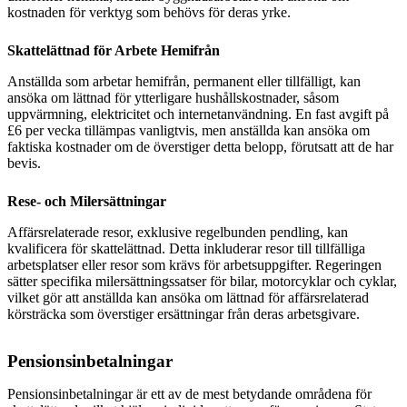
kostnaden för verktyg som behövs för deras yrke.
Skattelättnad för Arbete Hemifrån
Anställda som arbetar hemifrån, permanent eller tillfälligt, kan
ansöka om lättnad för ytterligare hushållskostnader, såsom
uppvärmning, elektricitet och internetanvändning. En fast avgift på
£6 per vecka tillämpas vanligtvis, men anställda kan ansöka om
faktiska kostnader om de överstiger detta belopp, förutsatt att de har
bevis.
Rese- och Milersättningar
Affärsrelaterade resor, exklusive regelbunden pendling, kan
kvalificera för skattelättnad. Detta inkluderar resor till tillfälliga
arbetsplatser eller resor som krävs för arbetsuppgifter. Regeringen
sätter specifika milersättningssatser för bilar, motorcyklar och cyklar,
vilket gör att anställda kan ansöka om lättnad för affärsrelaterad
körsträcka som överstiger ersättningar från deras arbetsgivare.
Pensionsinbetalningar
Pensionsinbetalningar är ett av de mest betydande områdena för