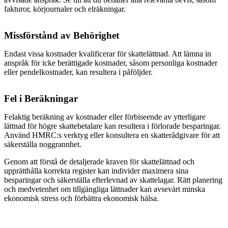
fakturor, körjournaler och elräkningar.
Missförstånd av Behörighet
Endast vissa kostnader kvalificerar för skattelättnad. Att lämna in
anspråk för icke berättigade kostnader, såsom personliga kostnader
eller pendelkostnader, kan resultera i påföljder.
Fel i Beräkningar
Felaktig beräkning av kostnader eller förbiseende av ytterligare
lättnad för högre skattebetalare kan resultera i förlorade besparingar.
Använd HMRC:s verktyg eller konsultera en skatterådgivare för att
säkerställa noggrannhet.
Genom att förstå de detaljerade kraven för skattelättnad och
upprätthålla korrekta register kan individer maximera sina
besparingar och säkerställa efterlevnad av skattelagar. Rätt planering
och medvetenhet om tillgängliga lättnader kan avsevärt minska
ekonomisk stress och förbättra ekonomisk hälsa.