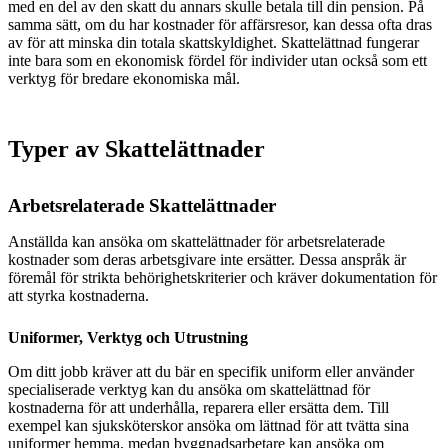
med en del av den skatt du annars skulle betala till din pension. På
samma sätt, om du har kostnader för affärsresor, kan dessa ofta dras
av för att minska din totala skattskyldighet. Skattelättnad fungerar
inte bara som en ekonomisk fördel för individer utan också som ett
verktyg för bredare ekonomiska mål.
Typer av Skattelättnader
Arbetsrelaterade Skattelättnader
Anställda kan ansöka om skattelättnader för arbetsrelaterade
kostnader som deras arbetsgivare inte ersätter. Dessa anspråk är
föremål för strikta behörighetskriterier och kräver dokumentation för
att styrka kostnaderna.
Uniformer, Verktyg och Utrustning
Om ditt jobb kräver att du bär en specifik uniform eller använder
specialiserade verktyg kan du ansöka om skattelättnad för
kostnaderna för att underhålla, reparera eller ersätta dem. Till
exempel kan sjuksköterskor ansöka om lättnad för att tvätta sina
uniformer hemma, medan byggnadsarbetare kan ansöka om