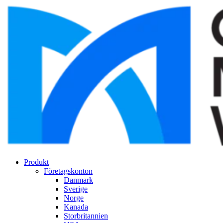
Produkt
Företagskonton
Danmark
Sverige
Norge
Kanada
Storbritannien