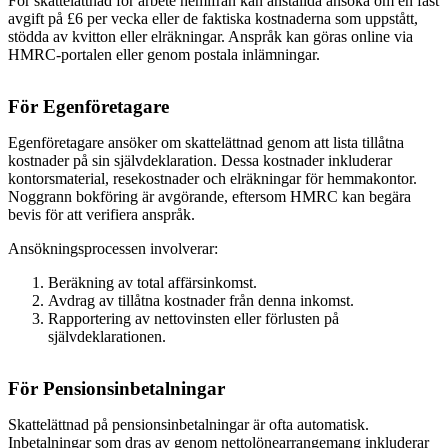
För skattelättnad för arbete hemifrån kan anställda ansöka om en fast
avgift på £6 per vecka eller de faktiska kostnaderna som uppstått,
stödda av kvitton eller elräkningar. Anspråk kan göras online via
HMRC-portalen eller genom postala inlämningar.
För Egenföretagare
Egenföretagare ansöker om skattelättnad genom att lista tillåtna
kostnader på sin självdeklaration. Dessa kostnader inkluderar
kontorsmaterial, resekostnader och elräkningar för hemmakontor.
Noggrann bokföring är avgörande, eftersom HMRC kan begära
bevis för att verifiera anspråk.
Ansökningsprocessen involverar:
Beräkning av total affärsinkomst.
Avdrag av tillåtna kostnader från denna inkomst.
Rapportering av nettovinsten eller förlusten på
självdeklarationen.
För Pensionsinbetalningar
Skattelättnad på pensionsinbetalningar är ofta automatisk.
Inbetalningar som dras av genom nettolönearrangemang inkluderar