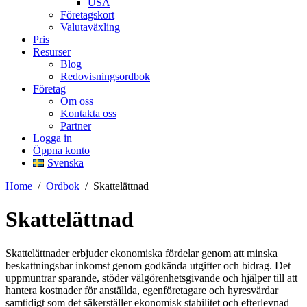
USA
Företagskort
Valutaväxling
Pris
Resurser
Blog
Redovisningsordbok
Företag
Om oss
Kontakta oss
Partner
Logga in
Öppna konto
Svenska
Home
/
Ordbok
/
Skattelättnad
Skattelättnad
Skattelättnader erbjuder ekonomiska fördelar genom att minska
beskattningsbar inkomst genom godkända utgifter och bidrag. Det
uppmuntrar sparande, stöder välgörenhetsgivande och hjälper till att
hantera kostnader för anställda, egenföretagare och hyresvärdar
samtidigt som det säkerställer ekonomisk stabilitet och efterlevnad