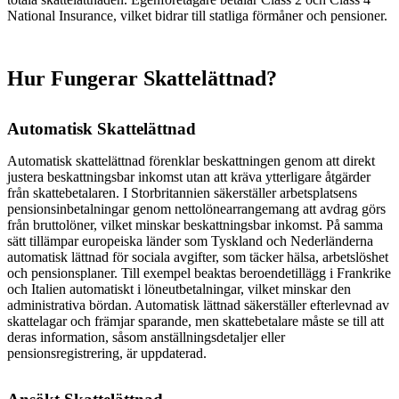
National Insurance, vilket bidrar till statliga förmåner och pensioner.
Hur Fungerar Skattelättnad?
Automatisk Skattelättnad
Automatisk skattelättnad förenklar beskattningen genom att direkt
justera beskattningsbar inkomst utan att kräva ytterligare åtgärder
från skattebetalaren. I Storbritannien säkerställer arbetsplatsens
pensionsinbetalningar genom nettolönearrangemang att avdrag görs
från bruttolöner, vilket minskar beskattningsbar inkomst. På samma
sätt tillämpar europeiska länder som Tyskland och Nederländerna
automatisk lättnad för sociala avgifter, som täcker hälsa, arbetslöshet
och pensionsplaner. Till exempel beaktas beroendetillägg i Frankrike
och Italien automatiskt i löneutbetalningar, vilket minskar den
administrativa bördan. Automatisk lättnad säkerställer efterlevnad av
skattelagar och främjar sparande, men skattebetalare måste se till att
deras information, såsom anställningsdetaljer eller
pensionsregistrering, är uppdaterad.