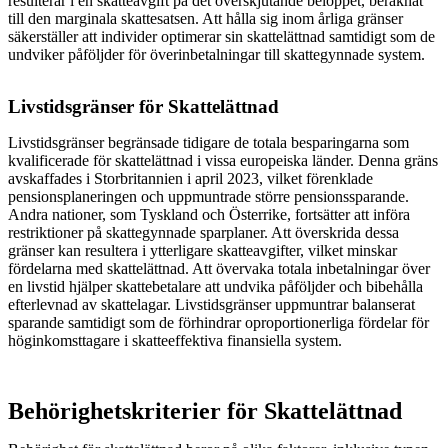
resulterar i en skatteavgift på det överskjutande beloppet, beräknat
till den marginala skattesatsen. Att hålla sig inom årliga gränser
säkerställer att individer optimerar sin skattelättnad samtidigt som de
undviker påföljder för överinbetalningar till skattegynnade system.
Livstidsgränser för Skattelättnad
Livstidsgränser begränsade tidigare de totala besparingarna som
kvalificerade för skattelättnad i vissa europeiska länder. Denna gräns
avskaffades i Storbritannien i april 2023, vilket förenklade
pensionsplaneringen och uppmuntrade större pensionssparande.
Andra nationer, som Tyskland och Österrike, fortsätter att införa
restriktioner på skattegynnade sparplaner. Att överskrida dessa
gränser kan resultera i ytterligare skatteavgifter, vilket minskar
fördelarna med skattelättnad. Att övervaka totala inbetalningar över
en livstid hjälper skattebetalare att undvika påföljder och bibehålla
efterlevnad av skattelagar. Livstidsgränser uppmuntrar balanserat
sparande samtidigt som de förhindrar oproportionerliga fördelar för
höginkomsttagare i skatteeffektiva finansiella system.
Behörighetskriterier för Skattelättnad