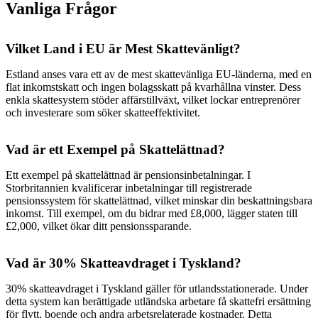
Vanliga Frågor
Vilket Land i EU är Mest Skattevänligt?
Estland anses vara ett av de mest skattevänliga EU-länderna, med en
flat inkomstskatt och ingen bolagsskatt på kvarhållna vinster. Dess
enkla skattesystem stöder affärstillväxt, vilket lockar entreprenörer
och investerare som söker skatteeffektivitet.
Vad är ett Exempel på Skattelättnad?
Ett exempel på skattelättnad är pensionsinbetalningar. I
Storbritannien kvalificerar inbetalningar till registrerade
pensionssystem för skattelättnad, vilket minskar din beskattningsbara
inkomst. Till exempel, om du bidrar med £8,000, lägger staten till
£2,000, vilket ökar ditt pensionssparande.
Vad är 30% Skatteavdraget i Tyskland?
30% skatteavdraget i Tyskland gäller för utlandsstationerade. Under
detta system kan berättigade utländska arbetare få skattefri ersättning
för flytt, boende och andra arbetsrelaterade kostnader. Detta