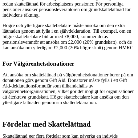
redan skattelättnad för arbetsplatsens pensioner. För personliga
pensioner ansöker pensionsleverantören om grundskattelättnad för
individens räkning.
Högre och ytterligare skattebetalare måste ansöka om den extra
lättnaden genom att fylla i en självdeklaration. Till exempel, om en
högre skattebetalare bidrar med £8,000, kommer deras
pensionsleverantör att ansöka om £2,000 (20% grundskatt), och de
kan ansöka om ytterligare £2,000 (20% högre skatt) genom HMRC.
För Välgörenhetsdonationer
Att ansöka om skattelättnad på välgörenhetsdonationer beror på om
donationen görs genom Gift Aid. Donatorer måste fylla i ett Gift
Aid-deklarationsformulär som tillhandahålls av
välgörenhetsorganisationen, vilket gör det möjligt för organisationen
att återkräva grundskatt. Högre skattebetalare kan ansöka om den
ytterligare lättnaden genom sin skattedeklaration.
Fördelar med Skattelättnad
Skattelättnad ger flera fördelar som kan påverka en individs