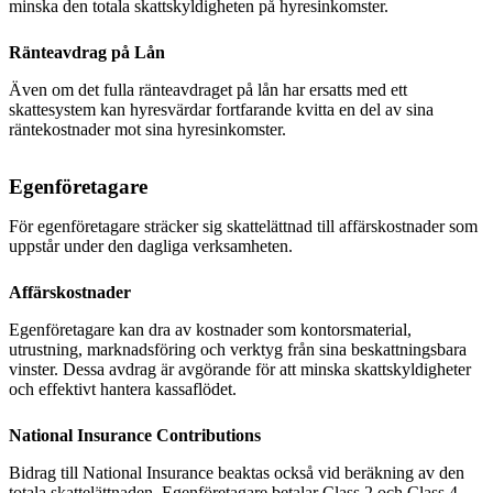
minska den totala skattskyldigheten på hyresinkomster.
Ränteavdrag på Lån
Även om det fulla ränteavdraget på lån har ersatts med ett
skattesystem kan hyresvärdar fortfarande kvitta en del av sina
räntekostnader mot sina hyresinkomster.
Egenföretagare
För egenföretagare sträcker sig skattelättnad till affärskostnader som
uppstår under den dagliga verksamheten.
Affärskostnader
Egenföretagare kan dra av kostnader som kontorsmaterial,
utrustning, marknadsföring och verktyg från sina beskattningsbara
vinster. Dessa avdrag är avgörande för att minska skattskyldigheter
och effektivt hantera kassaflödet.
National Insurance Contributions
Bidrag till National Insurance beaktas också vid beräkning av den
totala skattelättnaden. Egenföretagare betalar Class 2 och Class 4