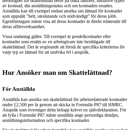
Behörighet för skattelättnad beror på olika faktorer, inklusive typen
av kostnad, din anställningsstatus och om kostnaden ersattes.
Anställda kan till exempel endast ansöka om lättnad för kostnader
som uppstått ”helt, uteslutande och nödvändigt” för deras jobb.
Egenföretagare måste visa att deras kostnader är direkt relaterade till
deras affärsverksamhet.
Vissa undantag gäller. Till exempel är pendelkostnader eller
kostnader som ersätts av en arbetsgivare inte berättigade till
skattelättnad. Det är avgörande att förstå de specifika kriterierna för
varje typ av lättnad för att undvika fel i anspråk.
Hur Ansöker man om Skattelättnad?
För Anställda
Anställda kan ansöka om skattelättnad för arbetsrelaterade kostnader
under £2,500 per år genom att skicka in Formulär P87 till HMRC.
Anspråk som överstiger detta belopp kräver en självdeklaration. För
att fylla i Formulär P87 måste anställda ange personliga detaljer,
anställningsinformation och specifika kostnader.