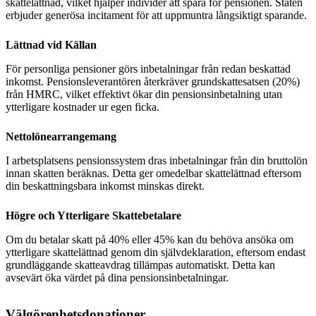
skattelättnad, vilket hjälper individer att spara för pensionen. Staten
erbjuder generösa incitament för att uppmuntra långsiktigt sparande.
Lättnad vid Källan
För personliga pensioner görs inbetalningar från redan beskattad
inkomst. Pensionsleverantören återkräver grundskattesatsen (20%)
från HMRC, vilket effektivt ökar din pensionsinbetalning utan
ytterligare kostnader ur egen ficka.
Nettolönearrangemang
I arbetsplatsens pensionssystem dras inbetalningar från din bruttolön
innan skatten beräknas. Detta ger omedelbar skattelättnad eftersom
din beskattningsbara inkomst minskas direkt.
Högre och Ytterligare Skattebetalare
Om du betalar skatt på 40% eller 45% kan du behöva ansöka om
ytterligare skattelättnad genom din självdeklaration, eftersom endast
grundläggande skatteavdrag tillämpas automatiskt. Detta kan
avsevärt öka värdet på dina pensionsinbetalningar.
Välgörenhetsdonationer