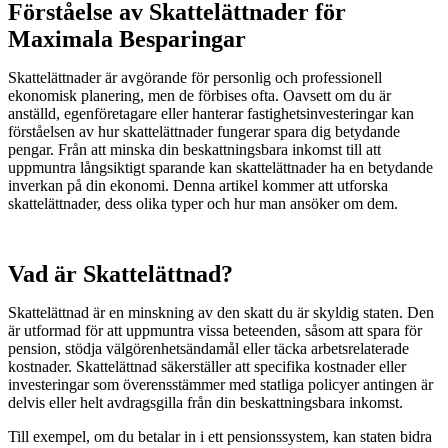
Förståelse av Skattelättnader för
Maximala Besparingar
Skattelättnader är avgörande för personlig och professionell
ekonomisk planering, men de förbises ofta. Oavsett om du är
anställd, egenföretagare eller hanterar fastighetsinvesteringar kan
förståelsen av hur skattelättnader fungerar spara dig betydande
pengar. Från att minska din beskattningsbara inkomst till att
uppmuntra långsiktigt sparande kan skattelättnader ha en betydande
inverkan på din ekonomi. Denna artikel kommer att utforska
skattelättnader, dess olika typer och hur man ansöker om dem.
Vad är Skattelättnad?
Skattelättnad är en minskning av den skatt du är skyldig staten. Den
är utformad för att uppmuntra vissa beteenden, såsom att spara för
pension, stödja välgörenhetsändamål eller täcka arbetsrelaterade
kostnader. Skattelättnad säkerställer att specifika kostnader eller
investeringar som överensstämmer med statliga policyer antingen är
delvis eller helt avdragsgilla från din beskattningsbara inkomst.
Till exempel, om du betalar in i ett pensionssystem, kan staten bidra