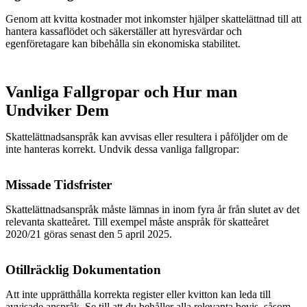
Genom att kvitta kostnader mot inkomster hjälper skattelättnad till att
hantera kassaflödet och säkerställer att hyresvärdar och
egenföretagare kan bibehålla sin ekonomiska stabilitet.
Vanliga Fallgropar och Hur man
Undviker Dem
Skattelättnadsanspråk kan avvisas eller resultera i påföljder om de
inte hanteras korrekt. Undvik dessa vanliga fallgropar:
Missade Tidsfrister
Skattelättnadsanspråk måste lämnas in inom fyra år från slutet av det
relevanta skatteåret. Till exempel måste anspråk för skatteåret
2020/21 göras senast den 5 april 2025.
Otillräcklig Dokumentation
Att inte upprätthålla korrekta register eller kvitton kan leda till
avvisade anspråk. Se till att du behåller alla relevanta bevis, såsom