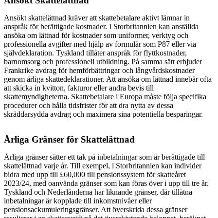
Ansökt Skattelättnad
Ansökt skattelättnad kräver att skattebetalare aktivt lämnar in
anspråk för berättigade kostnader. I Storbritannien kan anställda
ansöka om lättnad för kostnader som uniformer, verktyg och
professionella avgifter med hjälp av formulär som P87 eller via
självdeklaration. Tyskland tillåter anspråk för flyttkostnader,
barnomsorg och professionell utbildning. På samma sätt erbjuder
Frankrike avdrag för hemförbättringar och långvårdskostnader
genom årliga skattedeklarationer. Att ansöka om lättnad innebär ofta
att skicka in kvitton, fakturor eller andra bevis till
skattemyndigheterna. Skattebetalare i Europa måste följa specifika
procedurer och hålla tidsfrister för att dra nytta av dessa
skräddarsydda avdrag och maximera sina potentiella besparingar.
Årliga Gränser för Skattelättnad
Årliga gränser sätter ett tak på inbetalningar som är berättigade till
skattelättnad varje år. Till exempel, i Storbritannien kan individer
bidra med upp till £60,000 till pensionssystem för skatteåret
2023/24, med oanvända gränser som kan föras över i upp till tre år.
Tyskland och Nederländerna har liknande gränser, där tillåtna
inbetalningar är kopplade till inkomstnivåer eller
pensionsackumuleringsgränser. Att överskrida dessa gränser