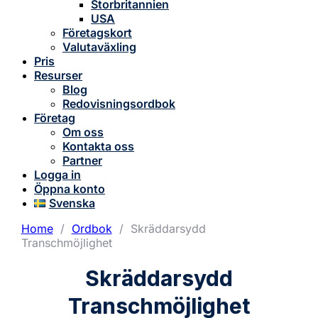
Storbritannien
USA
Företagskort
Valutaväxling
Pris
Resurser
Blog
Redovisningsordbok
Företag
Om oss
Kontakta oss
Partner
Logga in
Öppna konto
Svenska
Home
/
Ordbok
/
Skräddarsydd
Transchmöjlighet
Skräddarsydd
Transchmöjlighet