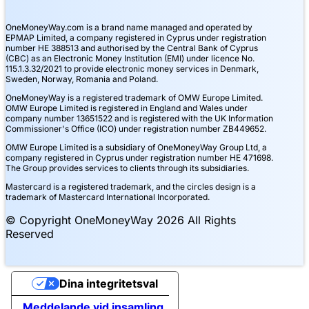
OneMoneyWay.com is a brand name managed and operated by
EPMAP Limited, a company registered in Cyprus under registration
number ΗΕ 388513 and authorised by the Central Bank of Cyprus
(CBC) as an Electronic Money Institution (EMI) under licence No.
115.1.3.32/2021 to provide electronic money services in Denmark,
Sweden, Norway, Romania and Poland.
OneMoneyWay is a registered trademark of OMW Europe Limited.
OMW Europe Limited is registered in England and Wales under
company number 13651522 and is registered with the UK Information
Commissioner's Office (ICO) under registration number ZB449652.
OMW Europe Limited is a subsidiary of OneMoneyWay Group Ltd, a
company registered in Cyprus under registration number ΗΕ 471698.
The Group provides services to clients through its subsidiaries.
Mastercard is a registered trademark, and the circles design is a
trademark of Mastercard International Incorporated.
© Copyright OneMoneyWay 2026 All Rights
Reserved
Dina integritetsval
Meddelande vid insamling