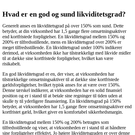
Hvad er en god og sund likviditetsgrad?
Generelt anses en likviditetsgrad på over 150% som sund. Dette
betyder, at din virksomhed har 1,5 gange flere omsætningsaktiver
end kortfristede forpligtelser. En likviditetsgrad mellem 150% og
200% er tilfredsstillende, mens en likviditetsgrad over 200% er
meget tilfredsstillende. En likviditetsgrad under 100% indikerer
derimod, at virksomheden ikke har tilstrækkeligt med likvide midler
til at dække sine kortfristede forpligtelser, hvilket kan være
risikabelt.
En god likviditetsgrad er en, der viser, at virksomheden har
tilstrækkelige omsætningsaktiver til at dække sine kortfristede
gældsforpligtelser, hvilket typisk anses for at være over 150%.
Denne tærskel indikerer, at virksomheden har en solid finansiel
position og er i stand til at betale sine regninger til tiden uden at
skulle ty til yderligere finansiering. En likviditetsgrad på 150%
betyder, at virksomheden har 1,5 gange flere omsætningsaktiver end
kortfristet gæld, hvilket giver en komfortabel sikkerhedsmargin.
En likviditetsgrad mellem 150% og 200% betragtes som
tilfredsstillende og viser, at virksomheden er i stand til at håndtere
sine forpligtelser effektivt. Jo højere likviditetsgraden er over denne