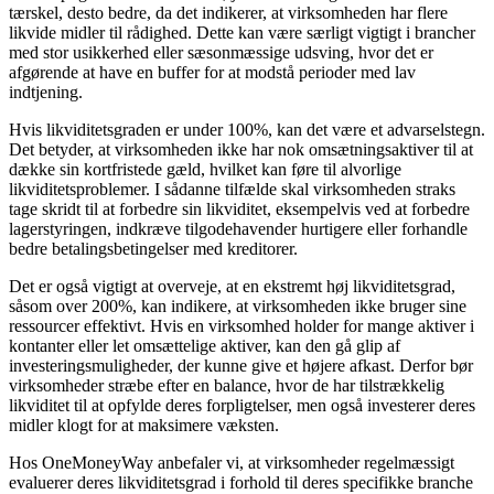
tærskel, desto bedre, da det indikerer, at virksomheden har flere
likvide midler til rådighed. Dette kan være særligt vigtigt i brancher
med stor usikkerhed eller sæsonmæssige udsving, hvor det er
afgørende at have en buffer for at modstå perioder med lav
indtjening.
Hvis likviditetsgraden er under 100%, kan det være et advarselstegn.
Det betyder, at virksomheden ikke har nok omsætningsaktiver til at
dække sin kortfristede gæld, hvilket kan føre til alvorlige
likviditetsproblemer. I sådanne tilfælde skal virksomheden straks
tage skridt til at forbedre sin likviditet, eksempelvis ved at forbedre
lagerstyringen, indkræve tilgodehavender hurtigere eller forhandle
bedre betalingsbetingelser med kreditorer.
Det er også vigtigt at overveje, at en ekstremt høj likviditetsgrad,
såsom over 200%, kan indikere, at virksomheden ikke bruger sine
ressourcer effektivt. Hvis en virksomhed holder for mange aktiver i
kontanter eller let omsættelige aktiver, kan den gå glip af
investeringsmuligheder, der kunne give et højere afkast. Derfor bør
virksomheder stræbe efter en balance, hvor de har tilstrækkelig
likviditet til at opfylde deres forpligtelser, men også investerer deres
midler klogt for at maksimere væksten.
Hos OneMoneyWay anbefaler vi, at virksomheder regelmæssigt
evaluerer deres likviditetsgrad i forhold til deres specifikke branche