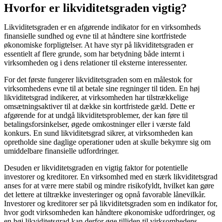
Hvorfor er likviditetsgraden vigtig?
Likviditetsgraden er en afgørende indikator for en virksomheds
finansielle sundhed og evne til at håndtere sine kortfristede
økonomiske forpligtelser. At have styr på likviditetsgraden er
essentielt af flere grunde, som har betydning både internt i
virksomheden og i dens relationer til eksterne interessenter.
For det første fungerer likviditetsgraden som en målestok for
virksomhedens evne til at betale sine regninger til tiden. En høj
likviditetsgrad indikerer, at virksomheden har tilstrækkelige
omsætningsaktiver til at dække sin kortfristede gæld. Dette er
afgørende for at undgå likviditetsproblemer, der kan føre til
betalingsforsinkelser, øgede omkostninger eller i værste fald
konkurs. En sund likviditetsgrad sikrer, at virksomheden kan
opretholde sine daglige operationer uden at skulle bekymre sig om
umiddelbare finansielle udfordringer.
Desuden er likviditetsgraden en vigtig faktor for potentielle
investorer og kreditorer. En virksomhed med en stærk likviditetsgrad
anses for at være mere stabil og mindre risikofyldt, hvilket kan gøre
det lettere at tiltrække investeringer og opnå favorable lånevilkår.
Investorer og kreditorer ser på likviditetsgraden som en indikator for,
hvor godt virksomheden kan håndtere økonomiske udfordringer, og
en høj likviditetsgrad kan derfor øge tilliden til virksomhedens