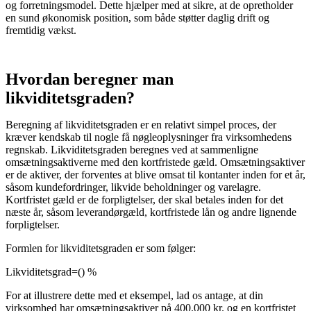
og forretningsmodel. Dette hjælper med at sikre, at de opretholder
en sund økonomisk position, som både støtter daglig drift og
fremtidig vækst.
Hvordan beregner man
likviditetsgraden?
Beregning af likviditetsgraden er en relativt simpel proces, der
kræver kendskab til nogle få nøgleoplysninger fra virksomhedens
regnskab. Likviditetsgraden beregnes ved at sammenligne
omsætningsaktiverne med den kortfristede gæld. Omsætningsaktiver
er de aktiver, der forventes at blive omsat til kontanter inden for et år,
såsom kundefordringer, likvide beholdninger og varelagre.
Kortfristet gæld er de forpligtelser, der skal betales inden for det
næste år, såsom leverandørgæld, kortfristede lån og andre lignende
forpligtelser.
Formlen for likviditetsgraden er som følger:
Likviditetsgrad=() %
For at illustrere dette med et eksempel, lad os antage, at din
virksomhed har omsætningsaktiver på 400.000 kr. og en kortfristet