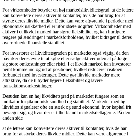
For virksomheder betyder en høj markedslikviditetsgrad, at de lettere
kan konvertere deres aktiver til kontanter, hvis de har brug for at
styrke deres likvide midler. Dette kan være afgørende i perioder med
økonomisk usikkerhed eller uforudsete udgifter. Virksomheder med
aktiver i et likvidt marked har større fleksibilitet og kan hurtigere
reagere på ændringer i markedsforholdene, hvilket bidrager til deres
overordnede finansielle stabilitet.
For investorer er likviditetsgraden på markedet også vigtig, da den
påvirker deres evne til at købe eller sælge aktiver uden at pådrage
sig store omkostninger eller risici. I et likvidt marked kan investorer
nemt komme ind og ud af positioner, hvilket reducerer risikoen
forbundet med investeringer. Dette gør likvide markeder mere
attraktive, da de tilbyder højere fleksibilitet og lavere
transaktionsomkostninger.
Desuden kan en høj likviditetsgrad på markedet fungere som en
indikator for økonomisk sundhed og stabilitet. Markeder med høj
likviditet signalerer ofte en stærk og sund økonomi, hvor kapital frit
bevæger sig, og hvor der er tillid blandt markedsdeltagerne. På den
anden side
at de lettere kan konvertere deres aktiver til kontanter, hvis de har
brug for at styrke deres likvide midler. Dette kan være afgørende i