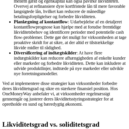
mellem gæld og egenkapital kan også påvirke likviditeten.
Overvej at refinansiere dyre kortfristede lån til mere favorable
langsigtede lån, hvilket kan reducere de månedlige
betalingsforpligtelser og forbedre likviditeten.
Planlægning af kontantflow
: Udarbejdelse af en detaljeret
kontantflowprognose kan hjælpe med at forudse fremtidige
likviditetsbehov og identificere perioder med potentielle cash
flow-problemer. Dette gør det muligt for virksomheden at tage
proaktive skridt for at sikre, at der altid er tilstrækkelige
likvide midler til rådighed.
Diversificering af indtægtskilder
: At have flere
indtægtskilder kan reducere afhængigheden af enkelte kunder
eller markeder og forbedre likviditeten. Dette kan inkludere at
udvide produktlinjer, indtræde på nye markeder eller udvikle
nye forretningsmodeller.
Ved at implementere disse strategier kan virksomheder forbedre
deres likviditetsgrad og sikre en stærkere finansiel position. Hos
OneMoneyWay anbefaler vi, at virksomheder regelmæssigt
gennemgår og justerer deres likviditetsstyringsstrategier for at
opretholde en sund og bæredygtig økonomi.
Likviditetsgrad vs. soliditetsgrad