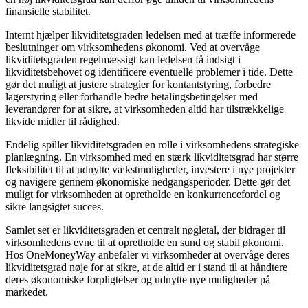
finansielle stabilitet.
Internt hjælper likviditetsgraden ledelsen med at træffe informerede
beslutninger om virksomhedens økonomi. Ved at overvåge
likviditetsgraden regelmæssigt kan ledelsen få indsigt i
likviditetsbehovet og identificere eventuelle problemer i tide. Dette
gør det muligt at justere strategier for kontantstyring, forbedre
lagerstyring eller forhandle bedre betalingsbetingelser med
leverandører for at sikre, at virksomheden altid har tilstrækkelige
likvide midler til rådighed.
Endelig spiller likviditetsgraden en rolle i virksomhedens strategiske
planlægning. En virksomhed med en stærk likviditetsgrad har større
fleksibilitet til at udnytte vækstmuligheder, investere i nye projekter
og navigere gennem økonomiske nedgangsperioder. Dette gør det
muligt for virksomheden at opretholde en konkurrencefordel og
sikre langsigtet succes.
Samlet set er likviditetsgraden et centralt nøgletal, der bidrager til
virksomhedens evne til at opretholde en sund og stabil økonomi.
Hos OneMoneyWay anbefaler vi virksomheder at overvåge deres
likviditetsgrad nøje for at sikre, at de altid er i stand til at håndtere
deres økonomiske forpligtelser og udnytte nye muligheder på
markedet.