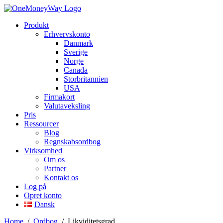
Produkt
Erhvervskonto
Danmark
Sverige
Norge
Canada
Storbritannien
USA
Firmakort
Valutaveksling
Pris
Ressourcer
Blog
Regnskabsordbog
Virksomhed
Om os
Partner
Kontakt os
Log på
Opret konto
Dansk
Home
/
Ordbog
/
Likviditetsgrad