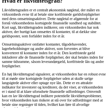
Hvad er likviditetsgrad?
Likviditetsgraden er et centralt økonomisk nøgletal, der måler en
virksomheds evne til at betale sine kortfristede gældsforpligtelser
med dens omsætningsaktiver. Dette nøgletal er afgørende for at
forstå virksomhedens kortsigtede finansielle sundhed og stabilitet.
Kort sagt, likviditetsgraden indikerer, om virksomheden har nok
aktiver, der hurtigt kan omsættes til kontanter, til at dække sine
gældsposter, som forfalder inden for et år.
Omsætningsaktiver omfatter kontanter, tilgodehavender,
lagerbeholdninger og andre aktiver, som forventes at blive
konverteret til kontanter inden for et år. Den kortfristede gæld
inkluderer alle de finansielle forpligtelser, der skal betales inden for
samme tidsramme, såsom leverandørgæld, kortfristede lån og andre
forpligtelser.
En høj likviditetsgrad signalerer, at virksomheden har en robust evne
til at møde sine kortsigtede forpligtelser uden at skulle sælge
langsigtede aktiver eller optage nye lån. Dette er en attraktiv
indikator for investorer og kreditorer, da det viser, at virksomheden
er i stand til at klare uforudsete finansielle udfordringer. Omvendt
kan en lav likviditetsgrad indikere potentielle likviditetsproblemer,
hvor virksomheden kan risikere at stå over for udfordringer med at
betale sine regninger til tiden, hvilket kan føre til alvorlige