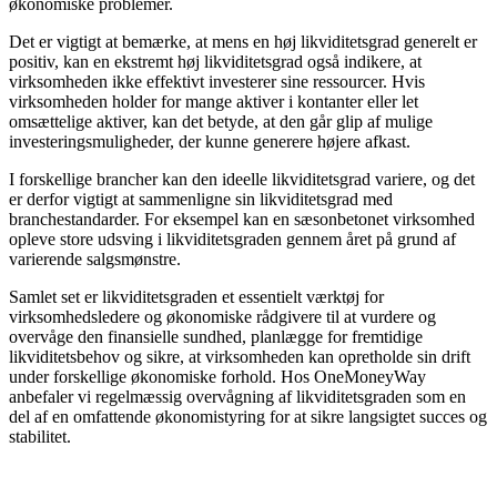
økonomiske problemer.
Det er vigtigt at bemærke, at mens en høj likviditetsgrad generelt er
positiv, kan en ekstremt høj likviditetsgrad også indikere, at
virksomheden ikke effektivt investerer sine ressourcer. Hvis
virksomheden holder for mange aktiver i kontanter eller let
omsættelige aktiver, kan det betyde, at den går glip af mulige
investeringsmuligheder, der kunne generere højere afkast.
I forskellige brancher kan den ideelle likviditetsgrad variere, og det
er derfor vigtigt at sammenligne sin likviditetsgrad med
branchestandarder. For eksempel kan en sæsonbetonet virksomhed
opleve store udsving i likviditetsgraden gennem året på grund af
varierende salgsmønstre.
Samlet set er likviditetsgraden et essentielt værktøj for
virksomhedsledere og økonomiske rådgivere til at vurdere og
overvåge den finansielle sundhed, planlægge for fremtidige
likviditetsbehov og sikre, at virksomheden kan opretholde sin drift
under forskellige økonomiske forhold. Hos OneMoneyWay
anbefaler vi regelmæssig overvågning af likviditetsgraden som en
del af en omfattende økonomistyring for at sikre langsigtet succes og
stabilitet.