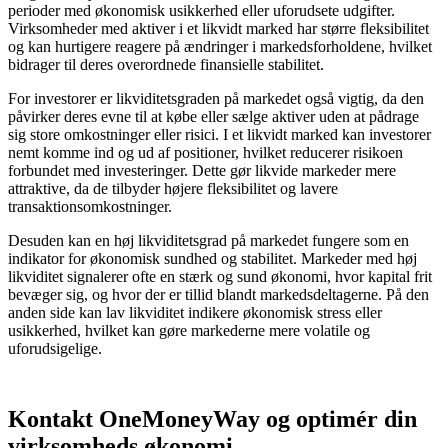
perioder med økonomisk usikkerhed eller uforudsete udgifter.
Virksomheder med aktiver i et likvidt marked har større fleksibilitet
og kan hurtigere reagere på ændringer i markedsforholdene, hvilket
bidrager til deres overordnede finansielle stabilitet.
For investorer er likviditetsgraden på markedet også vigtig, da den
påvirker deres evne til at købe eller sælge aktiver uden at pådrage
sig store omkostninger eller risici. I et likvidt marked kan investorer
nemt komme ind og ud af positioner, hvilket reducerer risikoen
forbundet med investeringer. Dette gør likvide markeder mere
attraktive, da de tilbyder højere fleksibilitet og lavere
transaktionsomkostninger.
Desuden kan en høj likviditetsgrad på markedet fungere som en
indikator for økonomisk sundhed og stabilitet. Markeder med høj
likviditet signalerer ofte en stærk og sund økonomi, hvor kapital frit
bevæger sig, og hvor der er tillid blandt markedsdeltagerne. På den
anden side kan lav likviditet indikere økonomisk stress eller
usikkerhed, hvilket kan gøre markederne mere volatile og
uforudsigelige.
Kontakt OneMoneyWay og optimér din
virksomheds økonomi