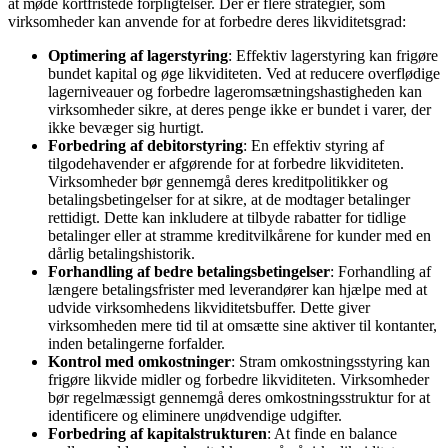
at møde kortfristede forpligtelser. Der er flere strategier, som
virksomheder kan anvende for at forbedre deres likviditetsgrad:
Optimering af lagerstyring
: Effektiv lagerstyring kan frigøre
bundet kapital og øge likviditeten. Ved at reducere overflødige
lagerniveauer og forbedre lageromsætningshastigheden kan
virksomheder sikre, at deres penge ikke er bundet i varer, der
ikke bevæger sig hurtigt.
Forbedring af debitorstyring
: En effektiv styring af
tilgodehavender er afgørende for at forbedre likviditeten.
Virksomheder bør gennemgå deres kreditpolitikker og
betalingsbetingelser for at sikre, at de modtager betalinger
rettidigt. Dette kan inkludere at tilbyde rabatter for tidlige
betalinger eller at stramme kreditvilkårene for kunder med en
dårlig betalingshistorik.
Forhandling af bedre betalingsbetingelser
: Forhandling af
længere betalingsfrister med leverandører kan hjælpe med at
udvide virksomhedens likviditetsbuffer. Dette giver
virksomheden mere tid til at omsætte sine aktiver til kontanter,
inden betalingerne forfalder.
Kontrol med omkostninger
: Stram omkostningsstyring kan
frigøre likvide midler og forbedre likviditeten. Virksomheder
bør regelmæssigt gennemgå deres omkostningsstruktur for at
identificere og eliminere unødvendige udgifter.
Forbedring af kapitalstrukturen
: At finde en balance