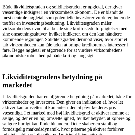
Både likviditetsgraden og soliditetsgraden er nøgletal, der giver
væsentlige indsigter i en virksomheds økonomi. De er blandt de
mest centrale nøgletal, som potentielle investorer vurderer, inden de
træffer en investeringsbeslutning. Likviditetsgraden måler
virksomhedens evne til at betale sine kortfristede forpligtelser med
sine omsætningsaktiver, hvilket indikerer, om den kan håndtere
kommende regninger. Soliditetsgraden derimod viser, hvor stort et
tab virksomheden kan tåle uden at bringe kreditorernes interesser i
fare. Begge nøgletal er afgørende for at vurdere virksomhedens
økonomiske robusthed på både kort og lang sigt.
Likviditetsgradens betydning på
markedet
Likviditetsgraden har en afgørende betydning på markedet, både for
virksomheder og investorer. Den giver en indikation af, hvor let
aktiver kan omsættes til kontanter uden at påvirke deres pris
væsentligt. I et marked med høj likviditetsgrad er aktiver nemme at
sælge, og der er en høj omsættelighed, hvilket betyder, at købere og
sælgere hurtigt kan finde hinanden. Dette skaber en stabil og
forudsigelig markedsdynamik, hvor priserne på aktiver forbliver
relativt stabile og afspejler en langsigtet ligevægtspris.