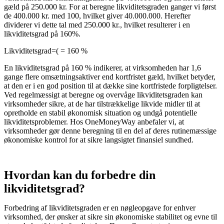
gæld på 250.000 kr. For at beregne likviditetsgraden ganger vi først
de 400.000 kr. med 100, hvilket giver 40.000.000. Herefter
dividerer vi dette tal med 250.000 kr., hvilket resulterer i en
likviditetsgrad på 160%.
Likviditetsgrad=( = 160 %
En likviditetsgrad på 160 % indikerer, at virksomheden har 1,6
gange flere omsætningsaktiver end kortfristet gæld, hvilket betyder,
at den er i en god position til at dække sine kortfristede forpligtelser.
Ved regelmæssigt at beregne og overvåge likviditetsgraden kan
virksomheder sikre, at de har tilstrækkelige likvide midler til at
opretholde en stabil økonomisk situation og undgå potentielle
likviditetsproblemer. Hos OneMoneyWay anbefaler vi, at
virksomheder gør denne beregning til en del af deres rutinemæssige
økonomiske kontrol for at sikre langsigtet finansiel sundhed.
Hvordan kan du forbedre din
likviditetsgrad?
Forbedring af likviditetsgraden er en nøgleopgave for enhver
virksomhed, der ønsker at sikre sin økonomiske stabilitet og evne til