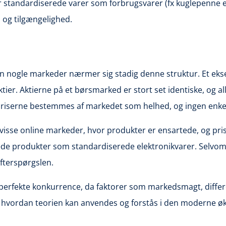
tandardiserede varer som forbrugsvarer (fx kuglepenne elle
 og tilgængelighed.
men nogle markeder nærmer sig stadig denne struktur. Et e
er. Aktierne på et børsmarked er stort set identiske, og a
priserne bestemmes af markedet som helhed, og ingen enkelt 
i visse online markeder, hvor produkter er ensartede, og p
de produkter som standardiserede elektronikvarer. Selvom 
efterspørgslen.
n perfekte konkurrence, da faktorer som markedsmagt, differ
af, hvordan teorien kan anvendes og forstås i den moderne 