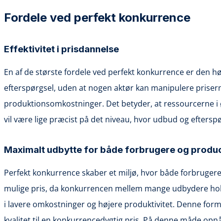
Fordele ved perfekt konkurrence
Effektivitet i prisdannelse
En af de største fordele ved perfekt konkurrence er den h
efterspørgsel, uden at nogen aktør kan manipulere priserne.
produktionsomkostninger. Det betyder, at ressourcerne i ø
vil være lige præcist på det niveau, hvor udbud og eftersp
Maximalt udbytte for både forbrugere og produ
Perfekt konkurrence skaber et miljø, hvor både forbrugere
mulige pris, da konkurrencen mellem mange udbydere holder
i lavere omkostninger og højere produktivitet. Denne form f
kvalitet til en konkurrencedygtig pris. På denne måde opnå