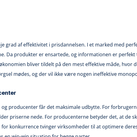
øje grad af effektivitet i prisdannelsen. I et marked med p
 Da produkter er ensartede, og informationen er perfekt tilg
konomien bliver tildelt på den mest effektive måde, hvor de
ørgsel mødes, og der vil ikke være nogen ineffektive monopo
center
 og producenter får det maksimale udbytte. For forbrugerne 
 priserne nede. For producenterne betyder det, at de skal v
or konkurrence tvinger virksomheder til at optimere deres dr
s en win-win situation for begge parter.