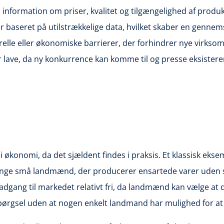
 information om priser, kvalitet og tilgængelighed af produ
r baseret på utilstrækkelige data, hvilket skaber en genne
relle eller økonomiske barrierer, der forhindrer nye virkso
r lave, da ny konkurrence kan komme til og presse eksisteren
 økonomi, da det sjældent findes i praksis. Et klassisk eks
e små landmænd, der producerer ensartede varer uden store
gang til markedet relativt fri, da landmænd kan vælge at d
erspørgsel uden at nogen enkelt landmand har mulighed for a