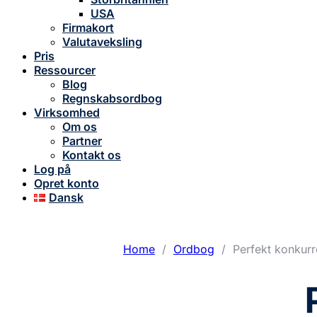
USA
Firmakort
Valutaveksling
Pris
Ressourcer
Blog
Regnskabsordbog
Virksomhed
Om os
Partner
Kontakt os
Log på
Opret konto
Dansk
Home
/
Ordbog
/
Perfekt konkur