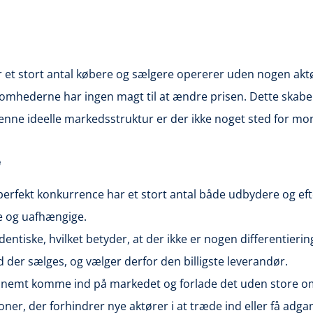
r et stort antal købere og sælgere opererer uden nogen aktø
omhederne har ingen magt til at ændre prisen. Dette skaber 
enne ideelle markedsstruktur er der ikke noget sted for mono
e
rfekt konkurrence har et stort antal både udbydere og efte
e og uafhængige.
tiske, hvilket betyder, at der ikke er nogen differentiering
 der sælges, og vælger derfor den billigste leverandør.
nemt komme ind på markedet og forlade det uden store omk
ner, der forhindrer nye aktører i at træde ind eller få adga