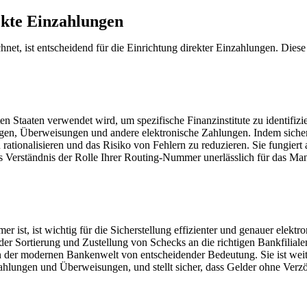
ekte Einzahlungen
net, ist entscheidend für die Einrichtung direkter Einzahlungen. Dies
en Staaten verwendet wird, um spezifische Finanzinstitute zu identifiz
n, Überweisungen und andere elektronische Zahlungen. Indem sicherges
rationalisieren und das Risiko von Fehlern zu reduzieren. Sie fungiert
das Verständnis der Rolle Ihrer Routing-Nummer unerlässlich für das M
r ist, ist wichtig für die Sicherstellung effizienter und genauer elek
 der Sortierung und Zustellung von Schecks an die richtigen Bankfilia
in der modernen Bankenwelt von entscheidender Bedeutung. Sie ist wei
ahlungen und Überweisungen, und stellt sicher, dass Gelder ohne Verzöge