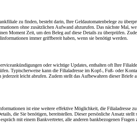
kfiliale zu finden, besteht darin, Ihre Geldautomatenbelege zu überp
nformationen ohne zusätzlichen Aufwand abzurufen. Das nächste Mal, we
nen Moment Zeit, um den Beleg auf diese Details zu überprüfen. Zude
alinformationen immer griffbereit haben, wenn sie benötigt werden.
iceankündigungen oder wichtige Updates, enthalten oft Ihre Filialdetai
prüfen. Typischerweise kann die Filialadresse im Kopf-, Fuß- oder Kon
jederzeit leicht abrufen. Zudem stellt das Aufbewahren dieser Briefe an
formationen ist eine weitere effektive Möglichkeit, die Filialadresse z
ails, die Sie benötigen, bereitstellen. Dieser persönliche Ansatz stellt 
Gespräch mit einem Bankvertreter, alle anderen bankbezogenen Fragen 