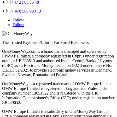
🇳🇴
+47 21 05 36 48
🇸🇪
+46 8 580 990 13
Follow
Follow
The Trusted Payment Platform For Small Businesses
OneMoneyWay.com is a brand name managed and operated by
EPMAP Limited, a company registered in Cyprus under registration
number ΗΕ 388513 and authorised by the Central Bank of Cyprus
(CBC) as an Electronic Money Institution (EMI) under licence No.
115.1.3.32/2021 to provide electronic money services in Denmark,
Sweden, Norway, Romania and Poland.
OneMoneyWay is a registered trademark of OMW Europe Limited.
OMW Europe Limited is registered in England and Wales under
company number 13651522 and is registered with the UK
Information Commissioner's Office (ICO) under registration number
ZB449652.
OMW Europe Limited is a subsidiary of OneMoneyWay Group
Ltd, a company registered in Cyprus under registration number ΗΕ