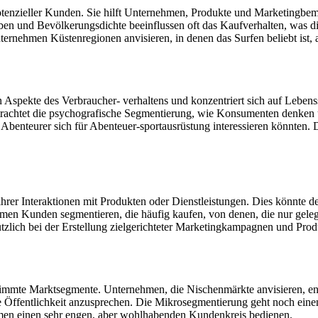
potenzieller Kunden. Sie hilft Unternehmen, Produkte und Marketingbe
ben und Bevölkerungsdichte beeinflussen oft das Kaufverhalten, was d
ernehmen Küstenregionen anvisieren, in denen das Surfen beliebt ist, a
 Aspekte des Verbraucher- verhaltens und konzentriert sich auf Lebenss
betrachtet die psychografische Segmentierung, wie Konsumenten denke
benteurer sich für Abenteuer-sportausrüstung interessieren könnten. D
 ihrer Interaktionen mit Produkten oder Dienstleistungen. Dies könnte
hmen Kunden segmentieren, die häufig kaufen, von denen, die nur gele
nützlich bei der Erstellung zielgerichteter Marketingkampagnen und P
timmte Marktsegmente. Unternehmen, die Nischenmärkte anvisieren, en
e Öffentlichkeit anzusprechen. Die Mikrosegmentierung geht noch einen 
ehmen einen sehr engen, aber wohlhabenden Kundenkreis bedienen.