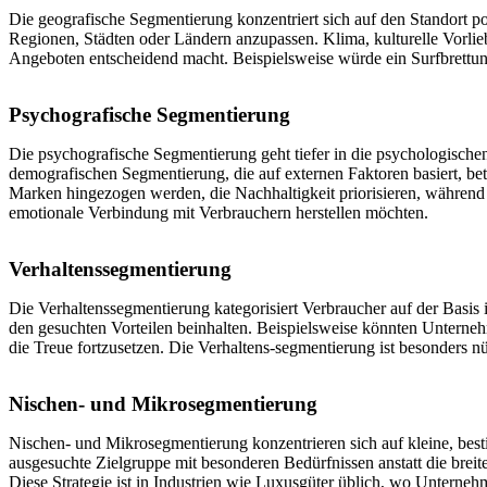
Die geografische Segmentierung konzentriert sich auf den Standort 
Regionen, Städten oder Ländern anzupassen. Klima, kulturelle Vorlie
Angeboten entscheidend macht. Beispielsweise würde ein Surfbrettunt
Psychografische Segmentierung
Die psychografische Segmentierung geht tiefer in die psychologischen
demografischen Segmentierung, die auf externen Faktoren basiert, 
Marken hingezogen werden, die Nachhaltigkeit priorisieren, während A
emotionale Verbindung mit Verbrauchern herstellen möchten.
Verhaltenssegmentierung
Die Verhaltenssegmentierung kategorisiert Verbraucher auf der Basis
den gesuchten Vorteilen beinhalten. Beispielsweise könnten Unterne
die Treue fortzusetzen. Die Verhaltens-segmentierung ist besonders 
Nischen- und Mikrosegmentierung
Nischen- und Mikrosegmentierung konzentrieren sich auf kleine, bes
ausgesuchte Zielgruppe mit besonderen Bedürfnissen anstatt die breit
Diese Strategie ist in Industrien wie Luxusgüter üblich, wo Untern