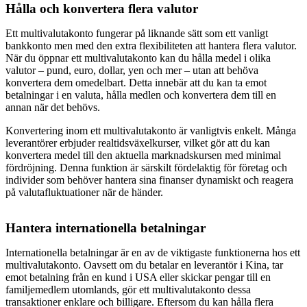
Hålla och konvertera flera valutor
Ett multivalutakonto fungerar på liknande sätt som ett vanligt
bankkonto men med den extra flexibiliteten att hantera flera valutor.
När du öppnar ett multivalutakonto kan du hålla medel i olika
valutor – pund, euro, dollar, yen och mer – utan att behöva
konvertera dem omedelbart. Detta innebär att du kan ta emot
betalningar i en valuta, hålla medlen och konvertera dem till en
annan när det behövs.
Konvertering inom ett multivalutakonto är vanligtvis enkelt. Många
leverantörer erbjuder realtidsväxelkurser, vilket gör att du kan
konvertera medel till den aktuella marknadskursen med minimal
fördröjning. Denna funktion är särskilt fördelaktig för företag och
individer som behöver hantera sina finanser dynamiskt och reagera
på valutafluktuationer när de händer.
Hantera internationella betalningar
Internationella betalningar är en av de viktigaste funktionerna hos ett
multivalutakonto. Oavsett om du betalar en leverantör i Kina, tar
emot betalning från en kund i USA eller skickar pengar till en
familjemedlem utomlands, gör ett multivalutakonto dessa
transaktioner enklare och billigare. Eftersom du kan hålla flera