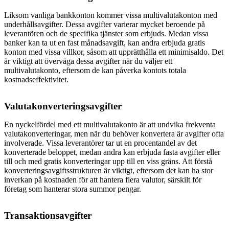
Liksom vanliga bankkonton kommer vissa multivalutakonton med
underhållsavgifter. Dessa avgifter varierar mycket beroende på
leverantören och de specifika tjänster som erbjuds. Medan vissa
banker kan ta ut en fast månadsavgift, kan andra erbjuda gratis
konton med vissa villkor, såsom att upprätthålla ett minimisaldo. Det
är viktigt att överväga dessa avgifter när du väljer ett
multivalutakonto, eftersom de kan påverka kontots totala
kostnadseffektivitet.
Valutakonverteringsavgifter
En nyckelfördel med ett multivalutakonto är att undvika frekventa
valutakonverteringar, men när du behöver konvertera är avgifter ofta
involverade. Vissa leverantörer tar ut en procentandel av det
konverterade beloppet, medan andra kan erbjuda fasta avgifter eller
till och med gratis konverteringar upp till en viss gräns. Att förstå
konverteringsavgiftsstrukturen är viktigt, eftersom det kan ha stor
inverkan på kostnaden för att hantera flera valutor, särskilt för
företag som hanterar stora summor pengar.
Transaktionsavgifter