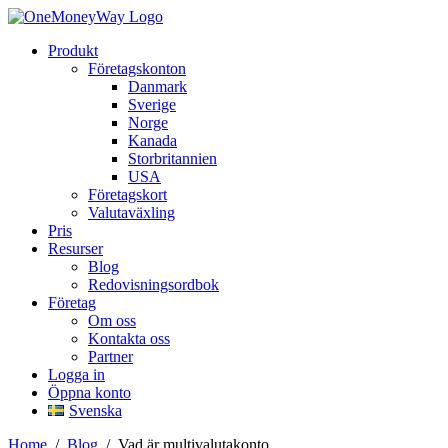
Produkt
Företagskonton
Danmark
Sverige
Norge
Kanada
Storbritannien
USA
Företagskort
Valutaväxling
Pris
Resurser
Blog
Redovisningsordbok
Företag
Om oss
Kontakta oss
Partner
Logga in
Öppna konto
Svenska
Home
/
Blog
/
Vad är multivalutakonto