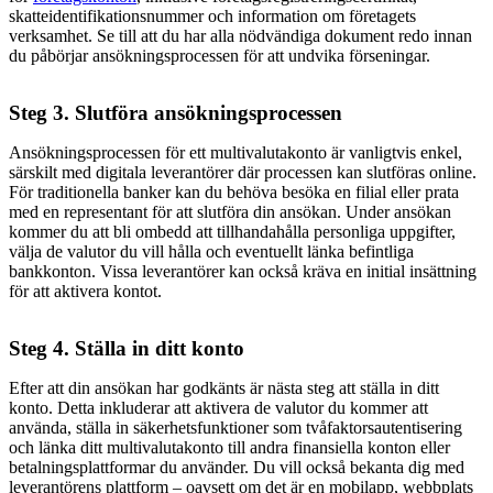
skatteidentifikationsnummer och information om företagets
verksamhet. Se till att du har alla nödvändiga dokument redo innan
du påbörjar ansökningsprocessen för att undvika förseningar.
Steg 3. Slutföra ansökningsprocessen
Ansökningsprocessen för ett multivalutakonto är vanligtvis enkel,
särskilt med digitala leverantörer där processen kan slutföras online.
För traditionella banker kan du behöva besöka en filial eller prata
med en representant för att slutföra din ansökan. Under ansökan
kommer du att bli ombedd att tillhandahålla personliga uppgifter,
välja de valutor du vill hålla och eventuellt länka befintliga
bankkonton. Vissa leverantörer kan också kräva en initial insättning
för att aktivera kontot.
Steg 4. Ställa in ditt konto
Efter att din ansökan har godkänts är nästa steg att ställa in ditt
konto. Detta inkluderar att aktivera de valutor du kommer att
använda, ställa in säkerhetsfunktioner som tvåfaktorsautentisering
och länka ditt multivalutakonto till andra finansiella konton eller
betalningsplattformar du använder. Du vill också bekanta dig med
leverantörens plattform – oavsett om det är en mobilapp, webbplats