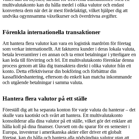
multivalutakonto kan du hålla medel i olika valutor och endast
konvertera dem när det är mest fördelaktigt, vilket hjälper dig att
undvika ogynnsamma växelkurser och överdrivna avgifter.
Förenkla internationella transaktioner
Att hantera flera valutor kan vara en logistisk mardröm för företag
som verkar internationellt. Att fakturera kunder i deras lokala valuta,
betala leverantörer i en annan och ta emot betalningar i ytterligare en
kan leda till förvirring och fel. Ett multivalutakonto förenklar denna
process genom att låta dig transaktera direkt i olika valutor från ett
konto. Detta effektiviserar din bokföring och förbättrar din
kassaflödeshantering, eftersom du enkelt kan matcha inkommande
och utgående betalningar i samma valuta.
Hantera flera valutor på ett ställe
Föreställ dig att ha separata konton för varje valuta du hanterar – det
skulle vara kaotiskt och svårt att hantera. Ett multivalutakonto
konsoliderar alla dina valutor på ett ställe, vilket gör det enklare att
hålla koll på dina finanser. Oavsett om du sparar för en semester i
Europa, investerar i amerikanska aktier eller driver ett globalt
företag, kan du hålla och hantera alla nödvändiga valutor utan att