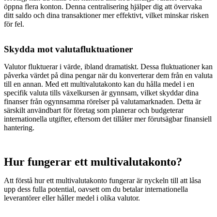
öppna flera konton. Denna centralisering hjälper dig att övervaka
ditt saldo och dina transaktioner mer effektivt, vilket minskar risken
för fel.
Skydda mot valutafluktuationer
Valutor fluktuerar i värde, ibland dramatiskt. Dessa fluktuationer kan
påverka värdet på dina pengar när du konverterar dem från en valuta
till en annan. Med ett multivalutakonto kan du hålla medel i en
specifik valuta tills växelkursen är gynnsam, vilket skyddar dina
finanser från ogynnsamma rörelser på valutamarknaden. Detta är
särskilt användbart för företag som planerar och budgeterar
internationella utgifter, eftersom det tillåter mer förutsägbar finansiell
hantering.
Hur fungerar ett multivalutakonto?
Att förstå hur ett multivalutakonto fungerar är nyckeln till att låsa
upp dess fulla potential, oavsett om du betalar internationella
leverantörer eller håller medel i olika valutor.