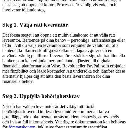
nästa steg att öppna ett konto. Processen är vanligtvis enkel och
involverar följande steg.
Steg 1. Välja rätt leverantör
Det första steget i att öppna ett multivalutakonto är att välja rätt
leverantör. Beroende på dina behov – personliga, affärsmässiga eller
båda – vill du välja en leverantör som erbjuder de valutor du ofta
hanterar, konkurrenskraftiga växelkurser, låga avgifter och en
användarvänlig plattform. Leverantörer sträcker sig från traditionella
banker, som kan erbjuda mer omfattande tjänster, till digitala
finansiella plattformar som Wise, Revolut eller PayPal, som erbjuder
mer flexibilitet och lägre kostnader. Att undersöka och jämföra dessa
alternativ hjälper dig att hitta den bästa leverantören för dina
finansiella behov.
Steg 2. Uppfylla behörighetskrav
När du har valt en leverantör är det viktigt att förstå
behörighetskraven. De flesta leverantörer kommer att kräva
grundläggande dokumentation såsom identitetsbevis, adressbevis
och i vissa fall inkomstbevis. Ytterligare dokumentation kan behövas
för
företagskonton
, inklusive företagsregistreringscertifikat,