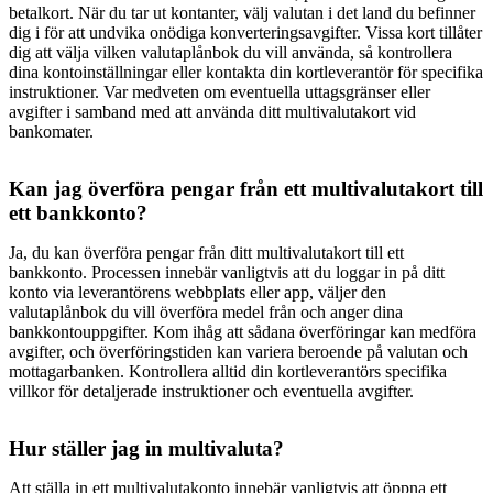
betalkort. När du tar ut kontanter, välj valutan i det land du befinner
dig i för att undvika onödiga konverteringsavgifter. Vissa kort tillåter
dig att välja vilken valutaplånbok du vill använda, så kontrollera
dina kontoinställningar eller kontakta din kortleverantör för specifika
instruktioner. Var medveten om eventuella uttagsgränser eller
avgifter i samband med att använda ditt multivalutakort vid
bankomater.
Kan jag överföra pengar från ett multivalutakort till
ett bankkonto?
Ja, du kan överföra pengar från ditt multivalutakort till ett
bankkonto. Processen innebär vanligtvis att du loggar in på ditt
konto via leverantörens webbplats eller app, väljer den
valutaplånbok du vill överföra medel från och anger dina
bankkontouppgifter. Kom ihåg att sådana överföringar kan medföra
avgifter, och överföringstiden kan variera beroende på valutan och
mottagarbanken. Kontrollera alltid din kortleverantörs specifika
villkor för detaljerade instruktioner och eventuella avgifter.
Hur ställer jag in multivaluta?
Att ställa in ett multivalutakonto innebär vanligtvis att öppna ett