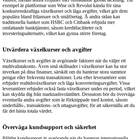
exempel är plattformar som Wise och Revolut kända för sina
konkurrenskraftiga växelkurser och låga avgifter, vilket gör dem
populära bland frilansare och småföretag. Å andra sidan kan
traditionella banker som HSBC och Citibank erbjuda mer
omfattande banktjänster, såsom kreditfaciliteter och
investeringsalternativ, vilket kan gynna större företag.
Utvärdera växelkurser och avgifter
Växelkurser och avgifter är avgörande faktorer när du väljer ett
multivalutakonto. Även små skillnader i växelkurser kan ha stor
inverkan på dina finanser, särskilt om du hanterar stora summor
pengar eller frekventa transaktioner. Leta efter leverantörer som
erbjuder realtidsväxelkurser och låga konverteringsavgifter. Vissa
leverantörer erbjuder också fasta växelkurser under en period, vilket
kan skydda dig från marknadsvolatilitet. Dessutom bör du överväga
eventuella andra avgifter som är förknippade med kontot, såsom
underhålls-, transaktions- och uttagsavgifter, för att säkerställa att du
får det bästa totala värdet.
Överväga kundsupport och säkerhet
Pålitlig kundsupport är avgörande när du hanterar internationella