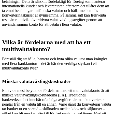
betalningar. Detta är särskilt fördelaktigt för företag som hanterar
internationella kunder och leverantörer, eftersom det tillåter dem att
ta emot betalningar i utländska valutor och hålla medlen tills
konverteringskurser är gynnsamma. På samma sätt kan frekventa
resenärer undvika överdrivna valutaväxlingsavgifter genom att
använda samma konto för att betala i flera valutor.
Vilka är fördelarna med att ha ett
multivalutakonto?
Föreställ dig att hålla, hantera och byta olika valutor utan krånglet
med flera bankkonton – det är här den verkliga styrkan i ett
multivalutakonto lyser.
Minska valutaväxlingskostnader
En av de mest betydande fördelarna med ett multivalutakonto är att
minska valutaväxlingskostnaderna (FX). Traditionell
bankverksamhet innebär ofta höga avgifter när man konverterar
pengar från en valuta till en annan. Varje gång du konverterar valuta
tar banker ut en spread – skillnaden mellan köp- och säljkurser –
vilket kan bli mycket, särskilt för frekventa transaktioner. Med ett