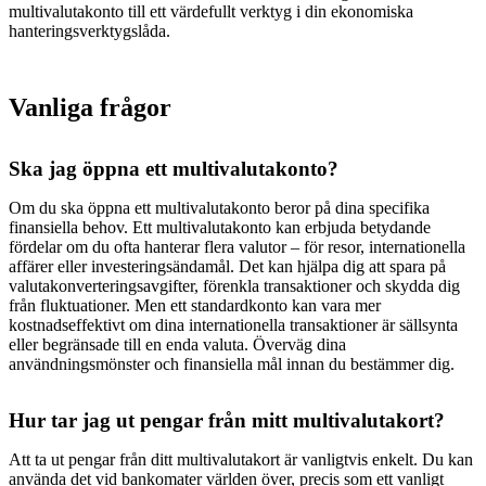
multivalutakonto till ett värdefullt verktyg i din ekonomiska
hanteringsverktygslåda.
Vanliga frågor
Ska jag öppna ett multivalutakonto?
Om du ska öppna ett multivalutakonto beror på dina specifika
finansiella behov. Ett multivalutakonto kan erbjuda betydande
fördelar om du ofta hanterar flera valutor – för resor, internationella
affärer eller investeringsändamål. Det kan hjälpa dig att spara på
valutakonverteringsavgifter, förenkla transaktioner och skydda dig
från fluktuationer. Men ett standardkonto kan vara mer
kostnadseffektivt om dina internationella transaktioner är sällsynta
eller begränsade till en enda valuta. Överväg dina
användningsmönster och finansiella mål innan du bestämmer dig.
Hur tar jag ut pengar från mitt multivalutakort?
Att ta ut pengar från ditt multivalutakort är vanligtvis enkelt. Du kan
använda det vid bankomater världen över, precis som ett vanligt