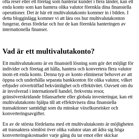
ofta reser eller ett företag som hanterar kunder i flera länder, kan ett
enda konto som kan hantera olika valutor förenkla dina finansiella
operationer. Det är här ett multivalutakonto kommer in i bilden. I
detta blogginlägg kommer vi att lära oss hur multivalutakonton
fungerar, deras fördelar och hur de kan förenkla hanteringen av
internationella finanser.
Vad är ett multivalutakonto?
Ett multivalutakonto är en finansiell lösning som gör det möjligt för
individer och företag att hålla, hantera och konvertera flera valutor
inom ett enda konto. Denna typ av konto eliminerar behovet av att
öppna och underhålla separata bankkonton för olika valutor, vilket
erbjuder oöverträffad bekvämlighet och effektivitet. Oavsett om du
är involverad i internationell handel, frekventa resor,
gränsöverskridande frilansarbete eller globala investeringar, kan ett
multivalutakonto hjälpa till att effektivisera dina finansiella
transaktioner samtidigt som du minskar växelkursrisker och
konverteringsavgifter.
En av de största fördelarna med ett multivalutakonto är möjligheten
att transaktera sömlöst över olika valutor utan att ådra sig höga
konverteringskostnader varje gång du tar emot eller skickar