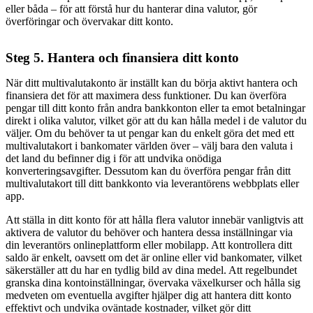
eller båda – för att förstå hur du hanterar dina valutor, gör
överföringar och övervakar ditt konto.
Steg 5. Hantera och finansiera ditt konto
När ditt multivalutakonto är inställt kan du börja aktivt hantera och
finansiera det för att maximera dess funktioner. Du kan överföra
pengar till ditt konto från andra bankkonton eller ta emot betalningar
direkt i olika valutor, vilket gör att du kan hålla medel i de valutor du
väljer. Om du behöver ta ut pengar kan du enkelt göra det med ett
multivalutakort i bankomater världen över – välj bara den valuta i
det land du befinner dig i för att undvika onödiga
konverteringsavgifter. Dessutom kan du överföra pengar från ditt
multivalutakort till ditt bankkonto via leverantörens webbplats eller
app.
Att ställa in ditt konto för att hålla flera valutor innebär vanligtvis att
aktivera de valutor du behöver och hantera dessa inställningar via
din leverantörs onlineplattform eller mobilapp. Att kontrollera ditt
saldo är enkelt, oavsett om det är online eller vid bankomater, vilket
säkerställer att du har en tydlig bild av dina medel. Att regelbundet
granska dina kontoinställningar, övervaka växelkurser och hålla sig
medveten om eventuella avgifter hjälper dig att hantera ditt konto
effektivt och undvika oväntade kostnader, vilket gör ditt