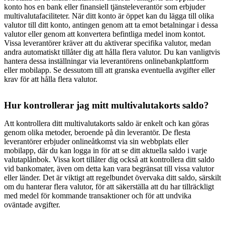
konto hos en bank eller finansiell tjänsteleverantör som erbjuder
multivalutafaciliteter. När ditt konto är öppet kan du lägga till olika
valutor till ditt konto, antingen genom att ta emot betalningar i dessa
valutor eller genom att konvertera befintliga medel inom kontot.
Vissa leverantörer kräver att du aktiverar specifika valutor, medan
andra automatiskt tillåter dig att hålla flera valutor. Du kan vanligtvis
hantera dessa inställningar via leverantörens onlinebankplattform
eller mobilapp. Se dessutom till att granska eventuella avgifter eller
krav för att hålla flera valutor.
Hur kontrollerar jag mitt multivalutakorts saldo?
Att kontrollera ditt multivalutakorts saldo är enkelt och kan göras
genom olika metoder, beroende på din leverantör. De flesta
leverantörer erbjuder onlineåtkomst via sin webbplats eller
mobilapp, där du kan logga in för att se ditt aktuella saldo i varje
valutaplånbok. Vissa kort tillåter dig också att kontrollera ditt saldo
vid bankomater, även om detta kan vara begränsat till vissa valutor
eller länder. Det är viktigt att regelbundet övervaka ditt saldo, särskilt
om du hanterar flera valutor, för att säkerställa att du har tillräckligt
med medel för kommande transaktioner och för att undvika
oväntade avgifter.