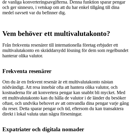
de vanliga konverteringsavgifterna. Denna funktion sparar pengar
och ger sinnesro, i vetskap om att du har enkel tillgång till dina
medel oavsett var du befinner dig.
Vem behöver ett multivalutakonto?
Från frekventa resenärer till internationella företag erbjuder ett
multivalutakonto en skräddarsydd lösning för dem som regelbundet
hanterar olika valutor.
Frekventa resenärer
Om du är en frekvent resenär är ett multivalutakonto nästan
nödvändigt. Att resa innebär ofta att hantera olika valutor, och
kostnaderna för att konvertera pengar kan snabbt bli mycket. Med
ett multivalutakonto kan du hålla de valutor i de länder du besöker
oftast, och undvika behovet av att omvandla dina pengar varje gång
du reser. Detta sparar pengar och tid, eftersom du kan transaktera
direkt i lokal valuta utan några förseningar.
Expatriater och digitala nomader