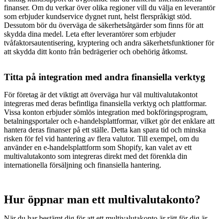
finanser. Om du verkar över olika regioner vill du välja en leverantör
som erbjuder kundservice dygnet runt, helst flerspråkigt stöd.
Dessutom bör du överväga de säkerhetsåtgärder som finns för att
skydda dina medel. Leta efter leverantörer som erbjuder
tvåfaktorsautentisering, kryptering och andra säkerhetsfunktioner för
att skydda ditt konto från bedrägerier och obehörig åtkomst.
Titta på integration med andra finansiella verktyg
För företag är det viktigt att överväga hur väl multivalutakontot
integreras med deras befintliga finansiella verktyg och plattformar.
Vissa konton erbjuder sömlös integration med bokföringsprogram,
betalningsportaler och e-handelsplattformar, vilket gör det enklare att
hantera deras finanser på ett ställe. Detta kan spara tid och minska
risken för fel vid hantering av flera valutor. Till exempel, om du
använder en e-handelsplattform som Shopify, kan valet av ett
multivalutakonto som integreras direkt med det förenkla din
internationella försäljning och finansiella hantering.
Hur öppnar man ett multivalutakonto?
När du har bestämt dig för att ett multivalutakonto är rätt för dig är