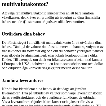
multivalutakontot?
Att välja rätt multivalutakonto innebär mer än att bara jämföra
växelkurser; det kräver en grundlig utvärdering av dina finansiella
behov och de tjänster som erbjuds av olika leverantörer.
Utvärdera dina behov
Det första steget i att välja ett multivalutakonto är att utvärdera dina
behov. Tänk på de valutor du oftast kommer att hantera, volymen av
transaktioner du förväntar dig och om du behöver ytterligare tjänster
som globala betalningsnätverk eller lokala kontouppgifter i olika
länder. Till exempel, om du är en frilansare som arbetar med kunder
i Europa och USA, behöver du ett konto som stöder euro och dollar
och erbjuder låga konverteringsavgifter mellan dessa valutor.
Jämföra leverantörer
När du har identifierat dina behov är det dags att jämföra
leverantörer. Titta på utbudet av valutor som varje leverantör stöder,
deras avgiftsstrukturer och de ytterligare funktioner de erbjuder.
Vissa leverantörer erbjuder bättre kurser och tjänster för vissa
valutor, medan andra erbjuder mer omfattande global täckning. Till