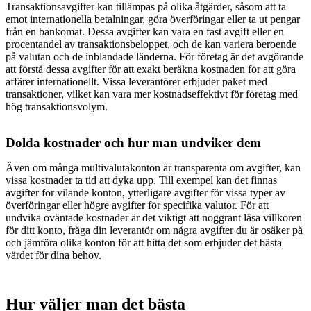
Transaktionsavgifter kan tillämpas på olika åtgärder, såsom att ta
emot internationella betalningar, göra överföringar eller ta ut pengar
från en bankomat. Dessa avgifter kan vara en fast avgift eller en
procentandel av transaktionsbeloppet, och de kan variera beroende
på valutan och de inblandade länderna. För företag är det avgörande
att förstå dessa avgifter för att exakt beräkna kostnaden för att göra
affärer internationellt. Vissa leverantörer erbjuder paket med
transaktioner, vilket kan vara mer kostnadseffektivt för företag med
hög transaktionsvolym.
Dolda kostnader och hur man undviker dem
Även om många multivalutakonton är transparenta om avgifter, kan
vissa kostnader ta tid att dyka upp. Till exempel kan det finnas
avgifter för vilande konton, ytterligare avgifter för vissa typer av
överföringar eller högre avgifter för specifika valutor. För att
undvika oväntade kostnader är det viktigt att noggrant läsa villkoren
för ditt konto, fråga din leverantör om några avgifter du är osäker på
och jämföra olika konton för att hitta det som erbjuder det bästa
värdet för dina behov.
Hur väljer man det bästa