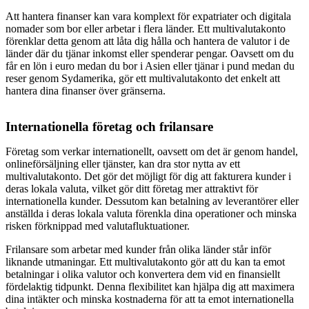
Att hantera finanser kan vara komplext för expatriater och digitala
nomader som bor eller arbetar i flera länder. Ett multivalutakonto
förenklar detta genom att låta dig hålla och hantera de valutor i de
länder där du tjänar inkomst eller spenderar pengar. Oavsett om du
får en lön i euro medan du bor i Asien eller tjänar i pund medan du
reser genom Sydamerika, gör ett multivalutakonto det enkelt att
hantera dina finanser över gränserna.
Internationella företag och frilansare
Företag som verkar internationellt, oavsett om det är genom handel,
onlineförsäljning eller tjänster, kan dra stor nytta av ett
multivalutakonto. Det gör det möjligt för dig att fakturera kunder i
deras lokala valuta, vilket gör ditt företag mer attraktivt för
internationella kunder. Dessutom kan betalning av leverantörer eller
anställda i deras lokala valuta förenkla dina operationer och minska
risken förknippad med valutafluktuationer.
Frilansare som arbetar med kunder från olika länder står inför
liknande utmaningar. Ett multivalutakonto gör att du kan ta emot
betalningar i olika valutor och konvertera dem vid en finansiellt
fördelaktig tidpunkt. Denna flexibilitet kan hjälpa dig att maximera
dina intäkter och minska kostnaderna för att ta emot internationella