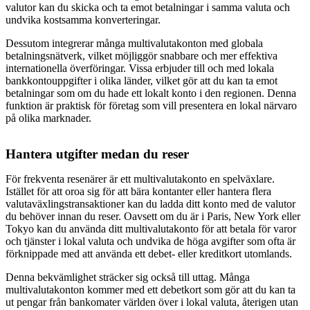
valutor kan du skicka och ta emot betalningar i samma valuta och
undvika kostsamma konverteringar.
Dessutom integrerar många multivalutakonton med globala
betalningsnätverk, vilket möjliggör snabbare och mer effektiva
internationella överföringar. Vissa erbjuder till och med lokala
bankkontouppgifter i olika länder, vilket gör att du kan ta emot
betalningar som om du hade ett lokalt konto i den regionen. Denna
funktion är praktisk för företag som vill presentera en lokal närvaro
på olika marknader.
Hantera utgifter medan du reser
För frekventa resenärer är ett multivalutakonto en spelväxlare.
Istället för att oroa sig för att bära kontanter eller hantera flera
valutaväxlingstransaktioner kan du ladda ditt konto med de valutor
du behöver innan du reser. Oavsett om du är i Paris, New York eller
Tokyo kan du använda ditt multivalutakonto för att betala för varor
och tjänster i lokal valuta och undvika de höga avgifter som ofta är
förknippade med att använda ett debet- eller kreditkort utomlands.
Denna bekvämlighet sträcker sig också till uttag. Många
multivalutakonton kommer med ett debetkort som gör att du kan ta
ut pengar från bankomater världen över i lokal valuta, återigen utan