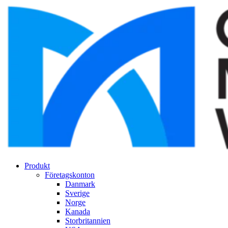
Produkt
Företagskonton
Danmark
Sverige
Norge
Kanada
Storbritannien