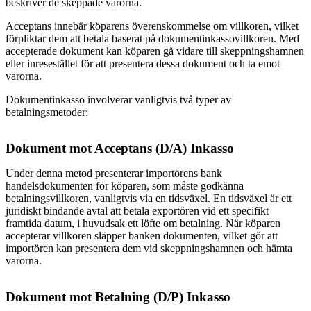
beskriver de skeppade varorna.
Acceptans innebär köparens överenskommelse om villkoren, vilket
förpliktar dem att betala baserat på dokumentinkassovillkoren. Med
accepterade dokument kan köparen gå vidare till skeppningshamnen
eller inresestället för att presentera dessa dokument och ta emot
varorna.
Dokumentinkasso involverar vanligtvis två typer av
betalningsmetoder:
Dokument mot Acceptans (D/A) Inkasso
Under denna metod presenterar importörens bank
handelsdokumenten för köparen, som måste godkänna
betalningsvillkoren, vanligtvis via en tidsväxel. En tidsväxel är ett
juridiskt bindande avtal att betala exportören vid ett specifikt
framtida datum, i huvudsak ett löfte om betalning. När köparen
accepterar villkoren släpper banken dokumenten, vilket gör att
importören kan presentera dem vid skeppningshamnen och hämta
varorna.
Dokument mot Betalning (D/P) Inkasso