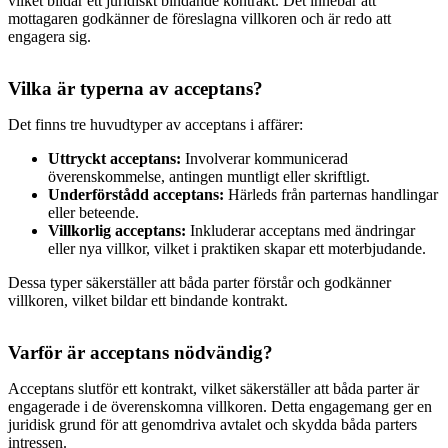
vilket bildar ett juridiskt bindande kontrakt. Det innebär att
mottagaren godkänner de föreslagna villkoren och är redo att
engagera sig.
Vilka är typerna av acceptans?
Det finns tre huvudtyper av acceptans i affärer:
Uttryckt acceptans:
Involverar kommunicerad
överenskommelse, antingen muntligt eller skriftligt.
Underförstådd acceptans:
Härleds från parternas handlingar
eller beteende.
Villkorlig acceptans:
Inkluderar acceptans med ändringar
eller nya villkor, vilket i praktiken skapar ett moterbjudande.
Dessa typer säkerställer att båda parter förstår och godkänner
villkoren, vilket bildar ett bindande kontrakt.
Varför är acceptans nödvändig?
Acceptans slutför ett kontrakt, vilket säkerställer att båda parter är
engagerade i de överenskomna villkoren. Detta engagemang ger en
juridisk grund för att genomdriva avtalet och skydda båda parters
intressen.