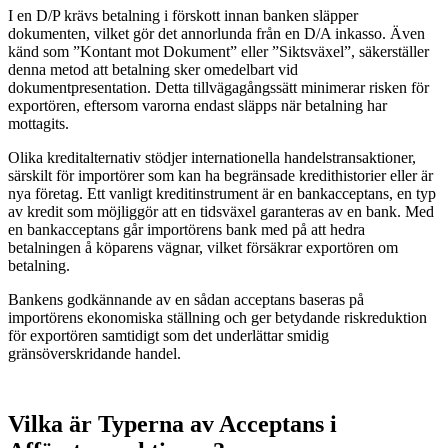
I en D/P krävs betalning i förskott innan banken släpper
dokumenten, vilket gör det annorlunda från en D/A inkasso. Även
känd som ”Kontant mot Dokument” eller ”Siktsväxel”, säkerställer
denna metod att betalning sker omedelbart vid
dokumentpresentation. Detta tillvägagångssätt minimerar risken för
exportören, eftersom varorna endast släpps när betalning har
mottagits.
Olika kreditalternativ stödjer internationella handelstransaktioner,
särskilt för importörer som kan ha begränsade kredithistorier eller är
nya företag. Ett vanligt kreditinstrument är en bankacceptans, en typ
av kredit som möjliggör att en tidsväxel garanteras av en bank. Med
en bankacceptans går importörens bank med på att hedra
betalningen å köparens vägnar, vilket försäkrar exportören om
betalning.
Bankens godkännande av en sådan acceptans baseras på
importörens ekonomiska ställning och ger betydande riskreduktion
för exportören samtidigt som det underlättar smidig
gränsöverskridande handel.
Vilka är Typerna av Acceptans i