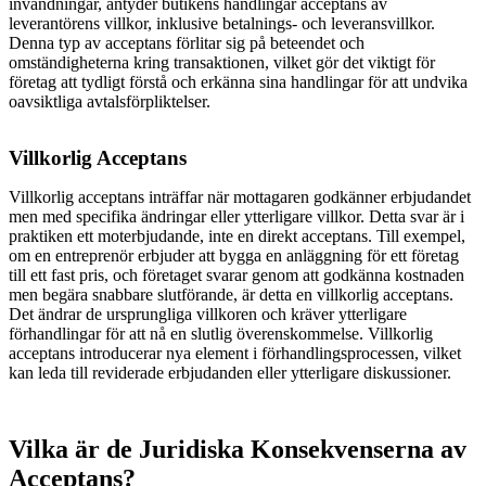
invändningar, antyder butikens handlingar acceptans av
leverantörens villkor, inklusive betalnings- och leveransvillkor.
Denna typ av acceptans förlitar sig på beteendet och
omständigheterna kring transaktionen, vilket gör det viktigt för
företag att tydligt förstå och erkänna sina handlingar för att undvika
oavsiktliga avtalsförpliktelser.
Villkorlig Acceptans
Villkorlig acceptans inträffar när mottagaren godkänner erbjudandet
men med specifika ändringar eller ytterligare villkor. Detta svar är i
praktiken ett moterbjudande, inte en direkt acceptans. Till exempel,
om en entreprenör erbjuder att bygga en anläggning för ett företag
till ett fast pris, och företaget svarar genom att godkänna kostnaden
men begära snabbare slutförande, är detta en villkorlig acceptans.
Det ändrar de ursprungliga villkoren och kräver ytterligare
förhandlingar för att nå en slutlig överenskommelse. Villkorlig
acceptans introducerar nya element i förhandlingsprocessen, vilket
kan leda till reviderade erbjudanden eller ytterligare diskussioner.
Vilka är de Juridiska Konsekvenserna av
Acceptans?