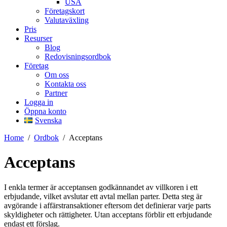
USA
Företagskort
Valutaväxling
Pris
Resurser
Blog
Redovisningsordbok
Företag
Om oss
Kontakta oss
Partner
Logga in
Öppna konto
Svenska
Home
/
Ordbok
/
Acceptans
Acceptans
I enkla termer är acceptansen godkännandet av villkoren i ett
erbjudande, vilket avslutar ett avtal mellan parter. Detta steg är
avgörande i affärstransaktioner eftersom det definierar varje parts
skyldigheter och rättigheter. Utan acceptans förblir ett erbjudande
endast ett förslag.