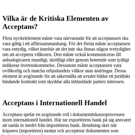
Vilka är de Kritiska Elementen av
Acceptans?
Flera nyckelelement måste vara närvarande för att acceptansen ska
vara giltig i ett affärssammanhang. För det första måste acceptansen
vara entydig, vilket innebär att det inte ska finnas någon tvetydighet
om att acceptera villkoren. Den måste också kommuniceras till
anbudsgivaren muntligt, skriftligt eller genom beteende som tydligt
indikerar överenskommelse. Dessutom måste acceptansen vara
ovillkorlig och matcha erbjudandets villkor utan ändringar. Dessa
element är avgörande för att säkerställa att avtalet bildar ett juridiskt
bindande kontrakt som skyddar alla inblandade parters intressen.
Acceptans i Internationell Handel
Acceptans spelar en avgörande roll i dokumentinkassoprocessen
inom internationell handel. Här tar exportörens bank på sig ansvaret
att samla in medel från importörens bank. Betalning sker när
köparen (importören) mottar och accepterar dokumenten som