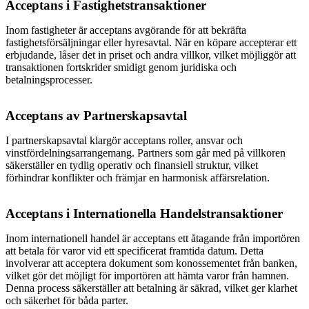
Acceptans i Fastighetstransaktioner
Inom fastigheter är acceptans avgörande för att bekräfta
fastighetsförsäljningar eller hyresavtal. När en köpare accepterar ett
erbjudande, låser det in priset och andra villkor, vilket möjliggör att
transaktionen fortskrider smidigt genom juridiska och
betalningsprocesser.
Acceptans av Partnerskapsavtal
I partnerskapsavtal klargör acceptans roller, ansvar och
vinstfördelningsarrangemang. Partners som går med på villkoren
säkerställer en tydlig operativ och finansiell struktur, vilket
förhindrar konflikter och främjar en harmonisk affärsrelation.
Acceptans i Internationella Handelstransaktioner
Inom internationell handel är acceptans ett åtagande från importören
att betala för varor vid ett specificerat framtida datum. Detta
involverar att acceptera dokument som konossementet från banken,
vilket gör det möjligt för importören att hämta varor från hamnen.
Denna process säkerställer att betalning är säkrad, vilket ger klarhet
och säkerhet för båda parter.