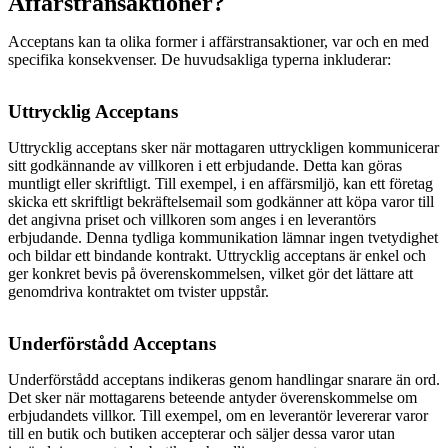
Affärstransaktioner?
Acceptans kan ta olika former i affärstransaktioner, var och en med
specifika konsekvenser. De huvudsakliga typerna inkluderar:
Uttrycklig Acceptans
Uttrycklig acceptans sker när mottagaren uttryckligen kommunicerar
sitt godkännande av villkoren i ett erbjudande. Detta kan göras
muntligt eller skriftligt. Till exempel, i en affärsmiljö, kan ett företag
skicka ett skriftligt bekräftelsemail som godkänner att köpa varor till
det angivna priset och villkoren som anges i en leverantörs
erbjudande. Denna tydliga kommunikation lämnar ingen tvetydighet
och bildar ett bindande kontrakt. Uttrycklig acceptans är enkel och
ger konkret bevis på överenskommelsen, vilket gör det lättare att
genomdriva kontraktet om tvister uppstår.
Underförstådd Acceptans
Underförstådd acceptans indikeras genom handlingar snarare än ord.
Det sker när mottagarens beteende antyder överenskommelse om
erbjudandets villkor. Till exempel, om en leverantör levererar varor
till en butik och butiken accepterar och säljer dessa varor utan