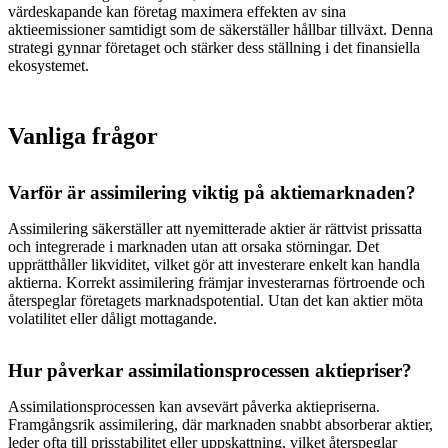
värdeskapande kan företag maximera effekten av sina
aktieemissioner samtidigt som de säkerställer hållbar tillväxt. Denna
strategi gynnar företaget och stärker dess ställning i det finansiella
ekosystemet.
Vanliga frågor
Varför är assimilering viktig på aktiemarknaden?
Assimilering säkerställer att nyemitterade aktier är rättvist prissatta
och integrerade i marknaden utan att orsaka störningar. Det
upprätthåller likviditet, vilket gör att investerare enkelt kan handla
aktierna. Korrekt assimilering främjar investerarnas förtroende och
återspeglar företagets marknadspotential. Utan det kan aktier möta
volatilitet eller dåligt mottagande.
Hur påverkar assimilationsprocessen aktiepriser?
Assimilationsprocessen kan avsevärt påverka aktiepriserna.
Framgångsrik assimilering, där marknaden snabbt absorberar aktier,
leder ofta till prisstabilitet eller uppskattning, vilket återspeglar