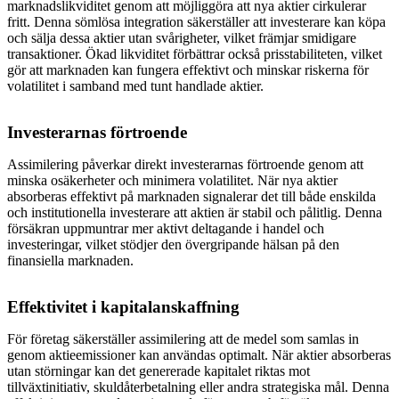
marknadslikviditet genom att möjliggöra att nya aktier cirkulerar
fritt. Denna sömlösa integration säkerställer att investerare kan köpa
och sälja dessa aktier utan svårigheter, vilket främjar smidigare
transaktioner. Ökad likviditet förbättrar också prisstabiliteten, vilket
gör att marknaden kan fungera effektivt och minskar riskerna för
volatilitet i samband med tunt handlade aktier.
Investerarnas förtroende
Assimilering påverkar direkt investerarnas förtroende genom att
minska osäkerheter och minimera volatilitet. När nya aktier
absorberas effektivt på marknaden signalerar det till både enskilda
och institutionella investerare att aktien är stabil och pålitlig. Denna
försäkran uppmuntrar mer aktivt deltagande i handel och
investeringar, vilket stödjer den övergripande hälsan på den
finansiella marknaden.
Effektivitet i kapitalanskaffning
För företag säkerställer assimilering att de medel som samlas in
genom aktieemissioner kan användas optimalt. När aktier absorberas
utan störningar kan det genererade kapitalet riktas mot
tillväxtinitiativ, skuldåterbetalning eller andra strategiska mål. Denna