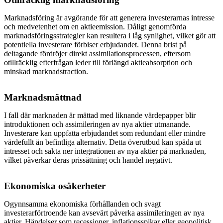
Marknadsföring är avgörande för att generera investerarnas intresse
och medvetenhet om en aktieemission. Dåligt genomförda
marknadsföringsstrategier kan resultera i låg synlighet, vilket gör att
potentiella investerare förbiser erbjudandet. Denna brist på
deltagande fördröjer direkt assimilationsprocessen, eftersom
otillräcklig efterfrågan leder till förlängd aktieabsorption och
minskad marknadstraction.
Marknadsmättnad
I fall där marknaden är mättad med liknande värdepapper blir
introduktionen och assimileringen av nya aktier utmanande.
Investerare kan uppfatta erbjudandet som redundant eller mindre
värdefullt än befintliga alternativ. Detta överutbud kan späda ut
intresset och sakta ner integrationen av nya aktier på marknaden,
vilket påverkar deras prissättning och handel negativt.
Ekonomiska osäkerheter
Ogynnsamma ekonomiska förhållanden och svagt
investerarförtroende kan avsevärt påverka assimileringen av nya
aktier. Händelser som recessioner, inflationsspikar eller geopolitisk