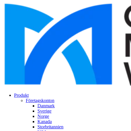
Produkt
Företagskonton
Danmark
Sverige
Norge
Kanada
Storbritannien