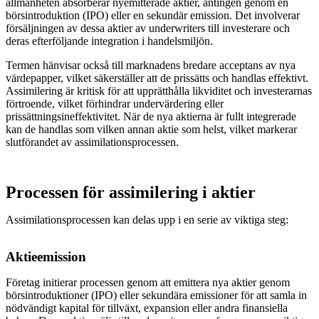
allmänheten absorberar nyemitterade aktier, antingen genom en
börsintroduktion (IPO) eller en sekundär emission. Det involverar
försäljningen av dessa aktier av underwriters till investerare och
deras efterföljande integration i handelsmiljön.
Termen hänvisar också till marknadens bredare acceptans av nya
värdepapper, vilket säkerställer att de prissätts och handlas effektivt.
Assimilering är kritisk för att upprätthålla likviditet och investerarnas
förtroende, vilket förhindrar undervärdering eller
prissättningsineffektivitet. När de nya aktierna är fullt integrerade
kan de handlas som vilken annan aktie som helst, vilket markerar
slutförandet av assimilationsprocessen.
Processen för assimilering i aktier
Assimilationsprocessen kan delas upp i en serie av viktiga steg:
Aktieemission
Företag initierar processen genom att emittera nya aktier genom
börsintroduktioner (IPO) eller sekundära emissioner för att samla in
nödvändigt kapital för tillväxt, expansion eller andra finansiella