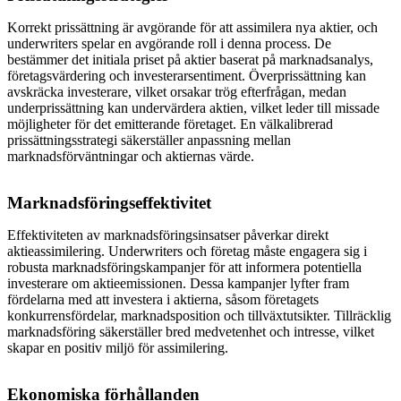
Korrekt prissättning är avgörande för att assimilera nya aktier, och
underwriters spelar en avgörande roll i denna process. De
bestämmer det initiala priset på aktier baserat på marknadsanalys,
företagsvärdering och investerarsentiment. Överprissättning kan
avskräcka investerare, vilket orsakar trög efterfrågan, medan
underprissättning kan undervärdera aktien, vilket leder till missade
möjligheter för det emitterande företaget. En välkalibrerad
prissättningsstrategi säkerställer anpassning mellan
marknadsförväntningar och aktiernas värde.
Marknadsföringseffektivitet
Effektiviteten av marknadsföringsinsatser påverkar direkt
aktieassimilering. Underwriters och företag måste engagera sig i
robusta marknadsföringskampanjer för att informera potentiella
investerare om aktieemissionen. Dessa kampanjer lyfter fram
fördelarna med att investera i aktierna, såsom företagets
konkurrensfördelar, marknadsposition och tillväxtutsikter. Tillräcklig
marknadsföring säkerställer bred medvetenhet och intresse, vilket
skapar en positiv miljö för assimilering.
Ekonomiska förhållanden