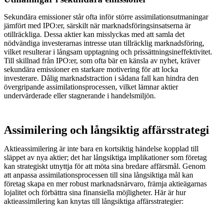
Sekundära emissioner står ofta inför större assimilationsutmaningar
jämfört med IPO:er, särskilt när marknadsföringsinsatserna är
otillräckliga. Dessa aktier kan misslyckas med att samla det
nödvändiga investerarnas intresse utan tillräcklig marknadsföring,
vilket resulterar i långsam upptagning och prissättningsineffektivitet.
Till skillnad från IPO:er, som ofta bär en känsla av nyhet, kräver
sekundära emissioner en starkare motivering för att locka
investerare. Dålig marknadstraction i sådana fall kan hindra den
övergripande assimilationsprocessen, vilket lämnar aktier
undervärderade eller stagnerande i handelsmiljön.
Assimilering och långsiktig affärsstrategi
Aktieassimilering är inte bara en kortsiktig händelse kopplad till
släppet av nya aktier; det har långsiktiga implikationer som företag
kan strategiskt utnyttja för att möta sina bredare affärsmål. Genom
att anpassa assimilationsprocessen till sina långsiktiga mål kan
företag skapa en mer robust marknadsnärvaro, främja aktieägarnas
lojalitet och förbättra sina finansiella möjligheter. Här är hur
aktieassimilering kan knytas till långsiktiga affärsstrategier: