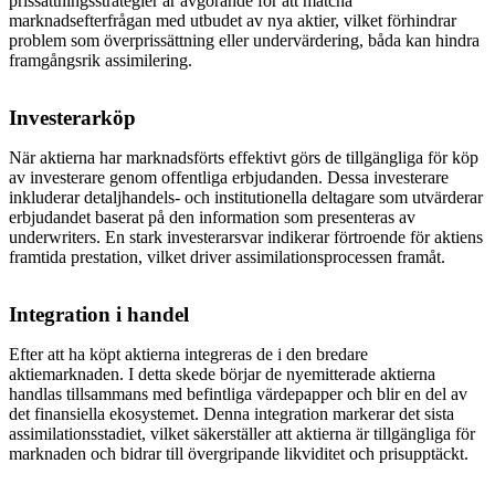
prissättningsstrategier är avgörande för att matcha
marknadsefterfrågan med utbudet av nya aktier, vilket förhindrar
problem som överprissättning eller undervärdering, båda kan hindra
framgångsrik assimilering.
Investerarköp
När aktierna har marknadsförts effektivt görs de tillgängliga för köp
av investerare genom offentliga erbjudanden. Dessa investerare
inkluderar detaljhandels- och institutionella deltagare som utvärderar
erbjudandet baserat på den information som presenteras av
underwriters. En stark investerarsvar indikerar förtroende för aktiens
framtida prestation, vilket driver assimilationsprocessen framåt.
Integration i handel
Efter att ha köpt aktierna integreras de i den bredare
aktiemarknaden. I detta skede börjar de nyemitterade aktierna
handlas tillsammans med befintliga värdepapper och blir en del av
det finansiella ekosystemet. Denna integration markerar det sista
assimilationsstadiet, vilket säkerställer att aktierna är tillgängliga för
marknaden och bidrar till övergripande likviditet och prisupptäckt.