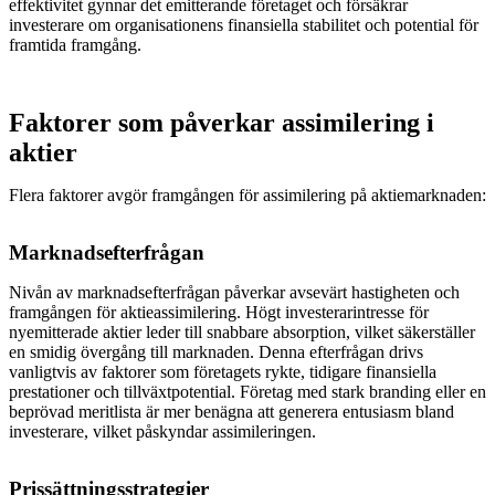
effektivitet gynnar det emitterande företaget och försäkrar
investerare om organisationens finansiella stabilitet och potential för
framtida framgång.
Faktorer som påverkar assimilering i
aktier
Flera faktorer avgör framgången för assimilering på aktiemarknaden:
Marknadsefterfrågan
Nivån av marknadsefterfrågan påverkar avsevärt hastigheten och
framgången för aktieassimilering. Högt investerarintresse för
nyemitterade aktier leder till snabbare absorption, vilket säkerställer
en smidig övergång till marknaden. Denna efterfrågan drivs
vanligtvis av faktorer som företagets rykte, tidigare finansiella
prestationer och tillväxtpotential. Företag med stark branding eller en
beprövad meritlista är mer benägna att generera entusiasm bland
investerare, vilket påskyndar assimileringen.
Prissättningsstrategier