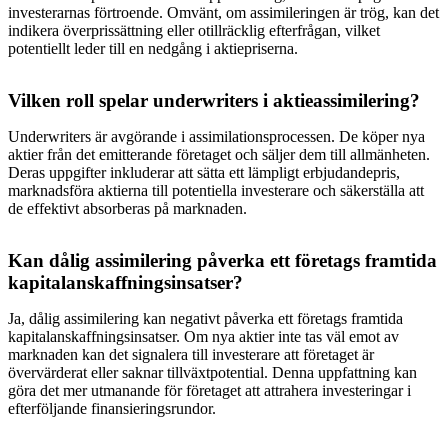
investerarnas förtroende. Omvänt, om assimileringen är trög, kan det
indikera överprissättning eller otillräcklig efterfrågan, vilket
potentiellt leder till en nedgång i aktiepriserna.
Vilken roll spelar underwriters i aktieassimilering?
Underwriters är avgörande i assimilationsprocessen. De köper nya
aktier från det emitterande företaget och säljer dem till allmänheten.
Deras uppgifter inkluderar att sätta ett lämpligt erbjudandepris,
marknadsföra aktierna till potentiella investerare och säkerställa att
de effektivt absorberas på marknaden.
Kan dålig assimilering påverka ett företags framtida
kapitalanskaffningsinsatser?
Ja, dålig assimilering kan negativt påverka ett företags framtida
kapitalanskaffningsinsatser. Om nya aktier inte tas väl emot av
marknaden kan det signalera till investerare att företaget är
övervärderat eller saknar tillväxtpotential. Denna uppfattning kan
göra det mer utmanande för företaget att attrahera investeringar i
efterföljande finansieringsrundor.