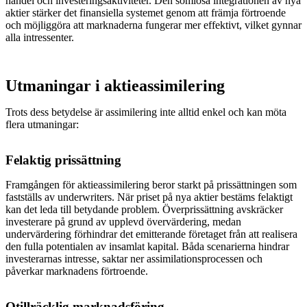
handel och investeringsaktiviteter. Den sömlösa integrationen av nya
aktier stärker det finansiella systemet genom att främja förtroende
och möjliggöra att marknaderna fungerar mer effektivt, vilket gynnar
alla intressenter.
Utmaningar i aktieassimilering
Trots dess betydelse är assimilering inte alltid enkel och kan möta
flera utmaningar:
Felaktig prissättning
Framgången för aktieassimilering beror starkt på prissättningen som
fastställs av underwriters. När priset på nya aktier bestäms felaktigt
kan det leda till betydande problem. Överprissättning avskräcker
investerare på grund av upplevd övervärdering, medan
undervärdering förhindrar det emitterande företaget från att realisera
den fulla potentialen av insamlat kapital. Båda scenarierna hindrar
investerarnas intresse, saktar ner assimilationsprocessen och
påverkar marknadens förtroende.
Otillräcklig marknadsföring