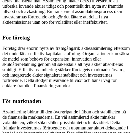
deras finansiella mål. Assimilering tillåter också investerare att
utforska lovande aktier tidigt och potentiellt dra nytta av framtida
tillväxt och avkastning. En transparent assimilationsprocess ökar
investerarnas förtroende och gör det lättare att delta i nya
aktieemissioner utan oro för volatilitet eller ineffektivitet.
För företag
Företag drar enorm nytta av framgångsrik aktieassimilering eftersom
det underlättar effektiv kapitalanskaffning. Organisationer kan säkra
de medel som behövs för expansion, innovation eller
skuldåterbetalning genom att säkerställa att nya aktier absorberas
smidigt. Effektiv assimilering stärker företagets marknadsnärvaro,
och integrerade aktier signalerar stabilitet och investerarnas
förtroende. Detta stödjer nuvarande tillväxt och banar väg för
enklare framtida finansieringsrundor.
För marknaden
Assimilering bidrar till den övergripande hälsan och stabiliteten på
de finansiella marknaderna. En väl assimilerad aktie minskar
volatiliteten, vilket säkerställer prisstabilitet och likviditet. Detta
främjar investerarnas förtroende och uppmuntrar aktivt deltagande i