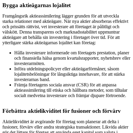
Bygga aktieägarnas lojalitet
Framgångsrik aktieassimilering lägger grunden för att utveckla
starka relationer med aktieägare. När nya aktier absorberas effektivt
och prissätts rättvist, vet investerare att företaget är pålitligt och
välskött. Denna transparens och marknadsstabilitet uppmuntrar
aktieägare att behålla sin investering i företaget över tid. För att
ytterligare stärka aktieägarnas lojalitet kan företag:
Hålla investerare informerade om företagets prestation, planer
och finansiella hälsa genom kvartalsrapporter, nyhetsbrev eller
investerarmöten.
Införa utdelningspolicyer eller aktieägarförmåner, såsom
lojalitetsbelöningar för långsiktiga innehavare, för att stärka
investerarnas band.
Främja företagens sociala ansvar (CSR) för att anpassa
aktieassimilering till etiska och hållbara metoder, som tilltalar
socialt medvetna investerare och främjar djupare förtroende.
Förbättra aktielikviditet för fusioner och förvärv
Aktielikviditet är avgörande för företag som planerar att delta i
fusioner, förvärv eller andra strategiska transaktioner. Likvida aktier
gör det lättare för företag att använda eget kapital som valuta i