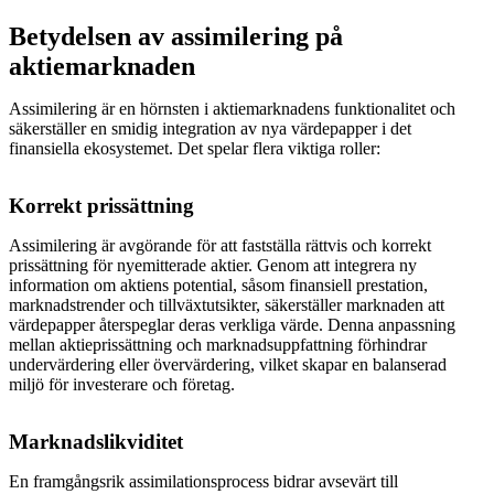
Betydelsen av assimilering på
aktiemarknaden
Assimilering är en hörnsten i aktiemarknadens funktionalitet och
säkerställer en smidig integration av nya värdepapper i det
finansiella ekosystemet. Det spelar flera viktiga roller:
Korrekt prissättning
Assimilering är avgörande för att fastställa rättvis och korrekt
prissättning för nyemitterade aktier. Genom att integrera ny
information om aktiens potential, såsom finansiell prestation,
marknadstrender och tillväxtutsikter, säkerställer marknaden att
värdepapper återspeglar deras verkliga värde. Denna anpassning
mellan aktieprissättning och marknadsuppfattning förhindrar
undervärdering eller övervärdering, vilket skapar en balanserad
miljö för investerare och företag.
Marknadslikviditet
En framgångsrik assimilationsprocess bidrar avsevärt till