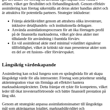
affärer, vilket ger flexibilitet och förhandlingskraft. Genom effektiv
assimilering kan företag säkerställa att deras aktier handlas aktivt och
är attraktiva för potentiella partners. Strategier inkluderar:
Främja aktielikviditet genom att attrahera olika investerare,
inklusive detaljhandels- och institutionella deltagare.
Använda assimilationsprocessen för att öka företagets profil
på de finansiella marknaderna, vilket gör dess aktier mer
tilltalande för användning i framtida förvärv.
En väl assimilerad aktie med minimal volatilitet signalerar
tillförlitlighet, vilket är kritiskt när man presenterar aktier som
en del av ett fusions- eller förvärvspaket.
Långsiktig värdeskapande
Assimilering kan också fungera som en språngbräda för att skapa
långsiktigt värde för alla intressenter. Företag som prioriterar smidig
aktieintegration visar sin förmåga att effektivt hantera
marknadskomplexiteter. Detta främjar ett rykte för kompetens, vilket
leder till ökat investerarförtroende och bättre finansiell prestation på
lång sikt.
Genom att strategiskt anpassa assimilationsinsatser till långsiktiga
mål som aktieägarnas lojalitet, marknadslikviditet och