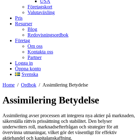
USA
Företagskort
Valutaväxling
Pris
Resurser
Blog
Redovisningsordbok
Företag
Om oss
Kontakta oss
Partner
Logga in
Öppna konto
Svenska
Home
/
Ordbok
/
Assimilering Betydelse
Assimilering Betydelse
Assimilering avser processen att integrera nya aktier på marknaden,
säkerställa rättvis prissättning och stabilitet. Den belyser
underwriters roll, marknadsefterfrågan och strategier för att
övervinna utmaningar, vilket gör det väsentligt för effektiv
aktiehandel och kapitalanskaffning.