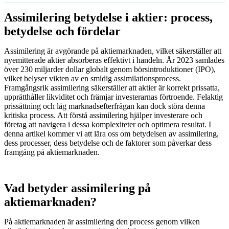
Assimilering betydelse i aktier: process,
betydelse och fördelar
Assimilering är avgörande på aktiemarknaden, vilket säkerställer att
nyemitterade aktier absorberas effektivt i handeln. År 2023 samlades
över 230 miljarder dollar globalt genom börsintroduktioner (IPO),
vilket belyser vikten av en smidig assimilationsprocess.
Framgångsrik assimilering säkerställer att aktier är korrekt prissatta,
upprätthåller likviditet och främjar investerarnas förtroende. Felaktig
prissättning och låg marknadsefterfrågan kan dock störa denna
kritiska process. Att förstå assimilering hjälper investerare och
företag att navigera i dessa komplexiteter och optimera resultat. I
denna artikel kommer vi att lära oss om betydelsen av assimilering,
dess processer, dess betydelse och de faktorer som påverkar dess
framgång på aktiemarknaden.
Vad betyder assimilering på
aktiemarknaden?
På aktiemarknaden är assimilering den process genom vilken