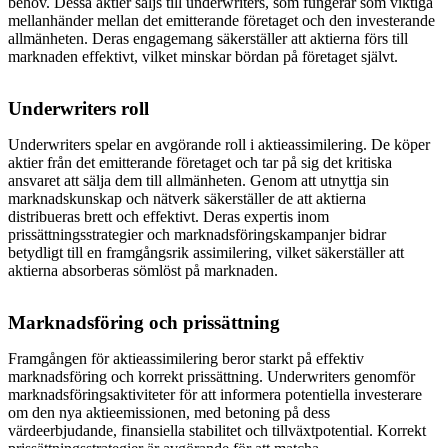
behov. Dessa aktier säljs till underwriters, som fungerar som viktiga
mellanhänder mellan det emitterande företaget och den investerande
allmänheten. Deras engagemang säkerställer att aktierna förs till
marknaden effektivt, vilket minskar bördan på företaget självt.
Underwriters roll
Underwriters spelar en avgörande roll i aktieassimilering. De köper
aktier från det emitterande företaget och tar på sig det kritiska
ansvaret att sälja dem till allmänheten. Genom att utnyttja sin
marknadskunskap och nätverk säkerställer de att aktierna
distribueras brett och effektivt. Deras expertis inom
prissättningsstrategier och marknadsföringskampanjer bidrar
betydligt till en framgångsrik assimilering, vilket säkerställer att
aktierna absorberas sömlöst på marknaden.
Marknadsföring och prissättning
Framgången för aktieassimilering beror starkt på effektiv
marknadsföring och korrekt prissättning. Underwriters genomför
marknadsföringsaktiviteter för att informera potentiella investerare
om den nya aktieemissionen, med betoning på dess
värdeerbjudande, finansiella stabilitet och tillväxtpotential. Korrekt