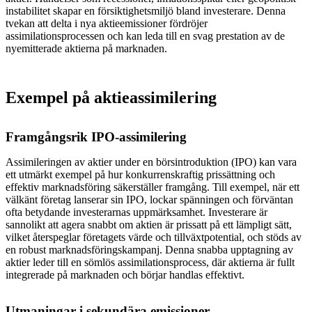
instabilitet skapar en försiktighetsmiljö bland investerare. Denna
tvekan att delta i nya aktieemissioner fördröjer
assimilationsprocessen och kan leda till en svag prestation av de
nyemitterade aktierna på marknaden.
Exempel på aktieassimilering
Framgångsrik IPO-assimilering
Assimileringen av aktier under en börsintroduktion (IPO) kan vara
ett utmärkt exempel på hur konkurrenskraftig prissättning och
effektiv marknadsföring säkerställer framgång. Till exempel, när ett
välkänt företag lanserar sin IPO, lockar spänningen och förväntan
ofta betydande investerarnas uppmärksamhet. Investerare är
sannolikt att agera snabbt om aktien är prissatt på ett lämpligt sätt,
vilket återspeglar företagets värde och tillväxtpotential, och stöds av
en robust marknadsföringskampanj. Denna snabba upptagning av
aktier leder till en sömlös assimilationsprocess, där aktierna är fullt
integrerade på marknaden och börjar handlas effektivt.
Utmaningar i sekundära emissioner