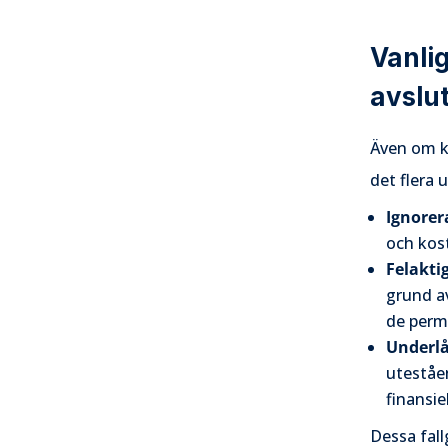
Vanlig
avslu
Även om k
det flera 
Ignorera
och kost
Felakti
grund av
de perm
Underlå
uteståe
finansi
Dessa fall