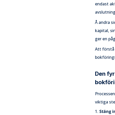
endast akt
avslutnin
Å andra s
kapital, s
ger en påg
Att först
bokförings
Den fy
bokför
Processen 
viktiga st
Stäng i