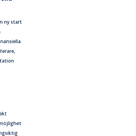
n ny start
h
inansiella
terare,
station
ekt
 möjlighet
ngsiktig