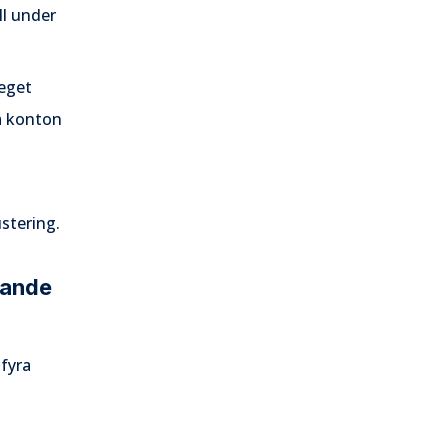
ll under
 eget
sa konton
ustering.
tande
 fyra