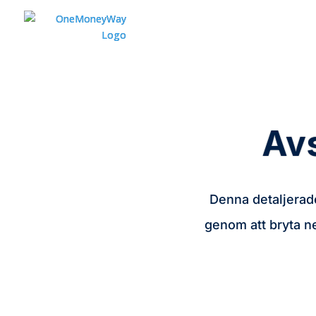
Avs
Denna detaljerade
genom att bryta n