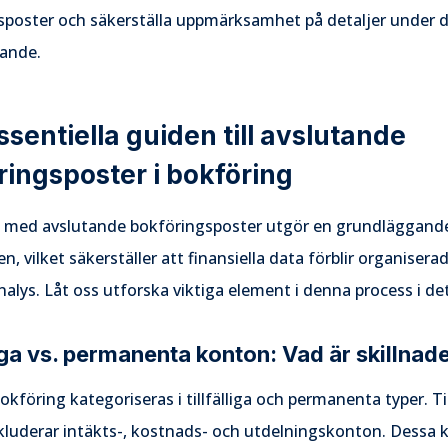
sposter och säkerställa uppmärksamhet på detaljer under 
ande.
sentiella guiden till avslutande
ringsposter i bokföring
 med avslutande bokföringsposter utgör en grundläggande
n, vilket säkerställer att finansiella data förblir organisera
nalys. Låt oss utforska viktiga element i denna process i det
liga vs. permanenta konton: Vad är skillnad
okföring kategoriseras i tillfälliga och permanenta typer. Til
kluderar intäkts-, kostnads- och utdelningskonton. Dessa 