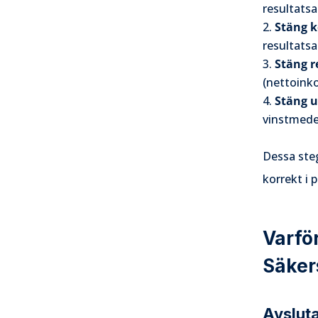
resultats
Stäng 
resultats
Stäng 
(nettoinko
Stäng u
vinstmedel
Dessa steg
korrekt i
Varfö
Säkers
Avsluta