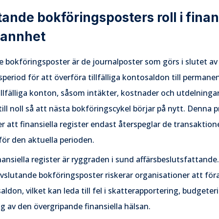
ande bokföringsposters roll i finan
rannhet
 bokföringsposter är de journalposter som görs i slutet av
period för att överföra tillfälliga kontosaldon till permane
llfälliga konton, såsom intäkter, kostnader och utdelningar
 till noll så att nästa bokföringscykel börjar på nytt. Denna 
er att finansiella register endast återspeglar de transaktio
för den aktuella perioden.
nansiella register är ryggraden i sund affärsbeslutsfattande
vslutande bokföringsposter riskerar organisationer att för
saldon, vilket kan leda till fel i skatterapportering, budgete
g av den övergripande finansiella hälsan.