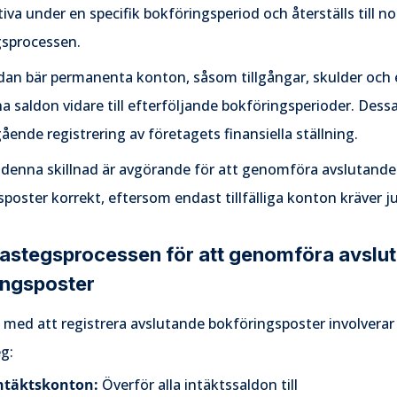
iva under en specifik bokföringsperiod och återställs till no
gsprocessen.
idan bär permanenta konton, såsom tillgångar, skulder och
ina saldon vidare till efterföljande bokföringsperioder. Des
ående registrering av företagets finansiella ställning.
å denna skillnad är avgörande för att genomföra avslutande
poster korrekt, eftersom endast tillfälliga konton kräver j
rastegsprocessen för att genomföra avslu
ingsposter
med att registrera avslutande bokföringsposter involverar
eg:
ntäktskonton:
Överför alla intäktssaldon till