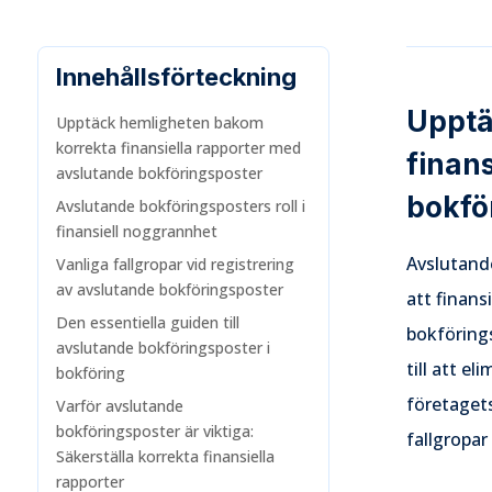
Innehållsförteckning
Upptä
Upptäck hemligheten bakom
korrekta finansiella rapporter med
finan
avslutande bokföringsposter
bokfö
Avslutande bokföringsposters roll i
finansiell noggrannhet
Avslutande
Vanliga fallgropar vid registrering
av avslutande bokföringsposter
att finans
Den essentiella guiden till
bokföring
avslutande bokföringsposter i
till att el
bokföring
företagets
Varför avslutande
bokföringsposter är viktiga:
fallgropar
Säkerställa korrekta finansiella
rapporter