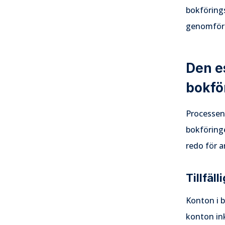
bokföring
genomför
Den es
bokfö
Processen
bokföringe
redo för a
Tillfäl
Konton i b
konton in