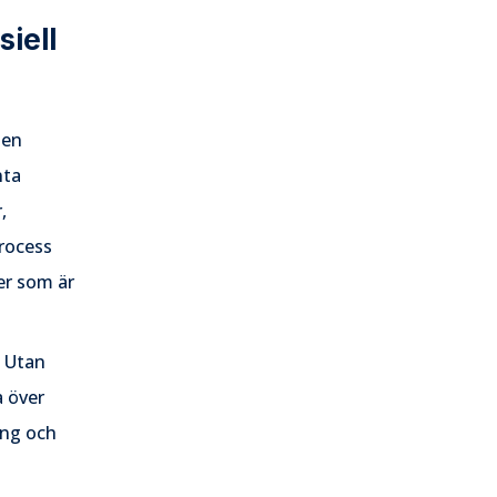
siell
 en
nta
,
process
ner som är
. Utan
a över
ring och