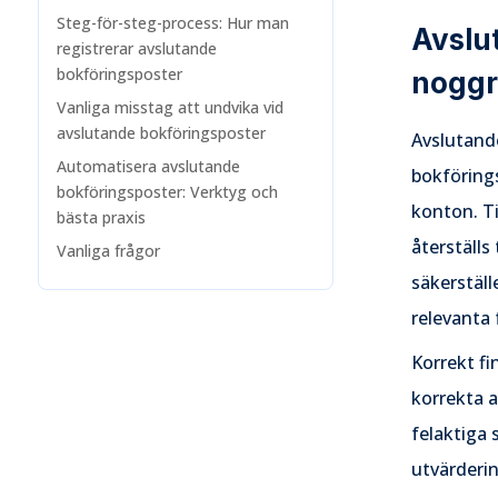
Steg-för-steg-process: Hur man
Avslut
registrerar avslutande
bokföringsposter
nogg
Vanliga misstag att undvika vid
avslutande bokföringsposter
Avslutande
Automatisera avslutande
bokförings
bokföringsposter: Verktyg och
konton. Ti
bästa praxis
återställs
Vanliga frågor
säkerställ
relevanta 
Korrekt fi
korrekta a
felaktiga 
utvärderin