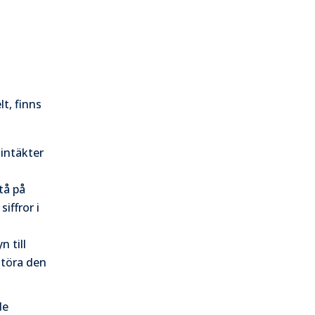
t, finns
intäkter
tå på
siffror i
n till
störa den
de