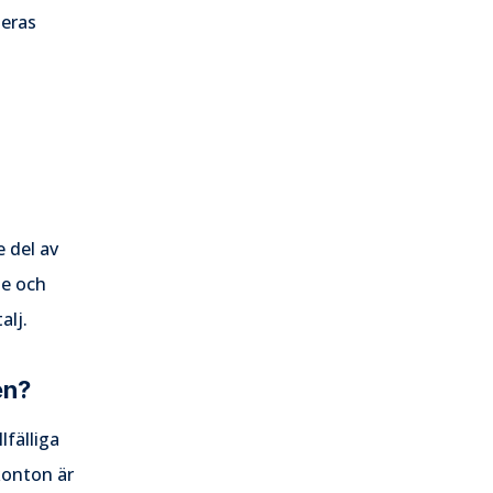
deras
 del av
de och
alj.
en?
lfälliga
konton är