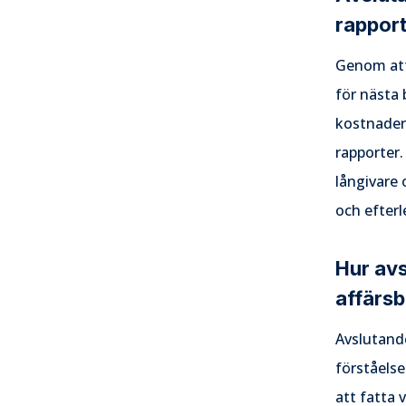
rappor
Genom att 
för nästa 
kostnader 
rapporter.
långivare 
och efterl
Hur av
affärsb
Avslutande
förståelse
att fatta 