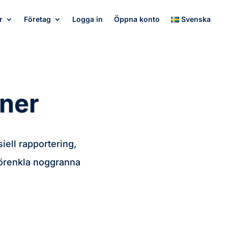
r
Företag
Logga in
Öppna konto
Svenska
oner
iell rapportering,
förenkla noggranna