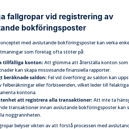
a fallgropar vid registrering av
tande bokföringsposter
onceptet med avslutande bokföringsposter kan verka enkel
utmaningar som företag ofta stöter på:
 tillfälliga konton:
Att glömma att återställa konton som 
nader kan skapa missvisande finansiella rapporter.
gt beräknade saldon:
Fel vid överföring av saldon kan upps
 felberäkningar eller förbiseenden, vilket leder till felaktiga 
anenta kontona.
tenhet att registrera alla transaktioner:
Att inte ta hänsy
nde transaktioner innan avslutande bokföringsposter kan 
ella noggrannheten.
gropar belyser vikten av att förstå processen med avslutan