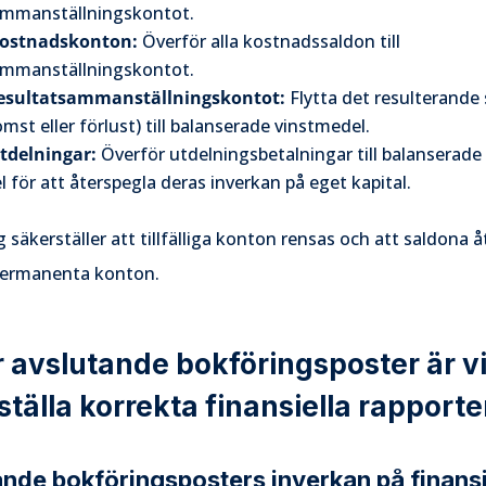
ammanställningskontot.
kostnadskonton:
Överför alla kostnadssaldon till
ammanställningskontot.
resultatsammanställningskontot:
Flytta det resulterande
mst eller förlust) till balanserade vinstmedel.
tdelningar:
Överför utdelningsbetalningar till balanserade
 för att återspegla deras inverkan på eget kapital.
 säkerställer att tillfälliga konton rensas och att saldona 
 permanenta konton.
r avslutande bokföringsposter är vi
tälla korrekta finansiella rapporte
nde bokföringsposters inverkan på finansi