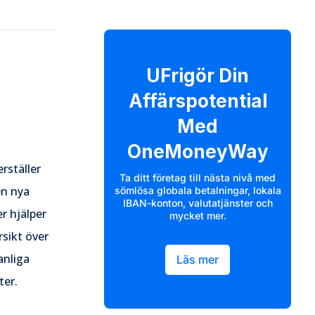
UFrigör Din
Affärspotential
Med
OneMoneyWay
rställer
Ta ditt företag till nästa nivå med
en nya
sömlösa globala betalningar, lokala
IBAN-konton, valutatjänster och
r hjälper
mycket mer.
rsikt över
anliga
Läs mer
ter.