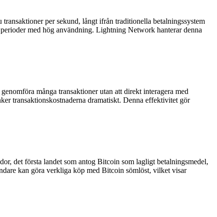
ansaktioner per sekund, långt ifrån traditionella betalningssystem
der perioder med hög användning. Lightning Network hanterar denna
t genomföra många transaktioner utan att direkt interagera med
nker transaktionskostnaderna dramatiskt. Denna effektivitet gör
vador, det första landet som antog Bitcoin som lagligt betalningsmedel,
ändare kan göra verkliga köp med Bitcoin sömlöst, vilket visar