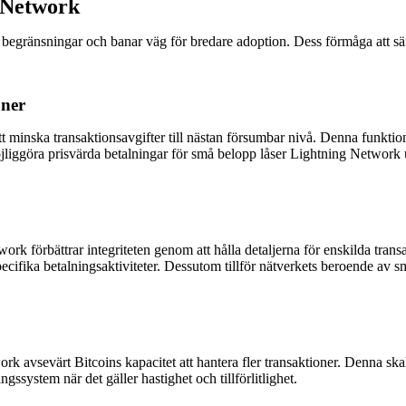
 Network
egränsningar och banar väg för bredare adoption. Dess förmåga att sänka
oner
minska transaktionsavgifter till nästan försumbar nivå. Denna funktion ä
iggöra prisvärda betalningar för små belopp låser Lightning Network 
twork förbättrar integriteten genom att hålla detaljerna för enskilda tr
pecifika betalningsaktiviteter. Dessutom tillför nätverkets beroende av sma
k avsevärt Bitcoins kapacitet att hantera fler transaktioner. Denna skalba
ngssystem när det gäller hastighet och tillförlitlighet.