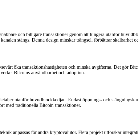
nabbare och billigare transaktioner genom att fungera utanför huvudblo
 kanalen stängs. Denna design minskar trängsel, förbättrar skalbarhet och
evärt öka transaktionshastigheten och minska avgifterna. Det gör Bitc
ätverket Bitcoins användbarhet och adoption.
detaljer utanför huvudblockkedjan. Endast öppnings- och stängningskanalt
rt med traditionella Bitcoin-transaktioner.
nik anpassas för andra kryptovalutor. Flera projekt utforskar integrati