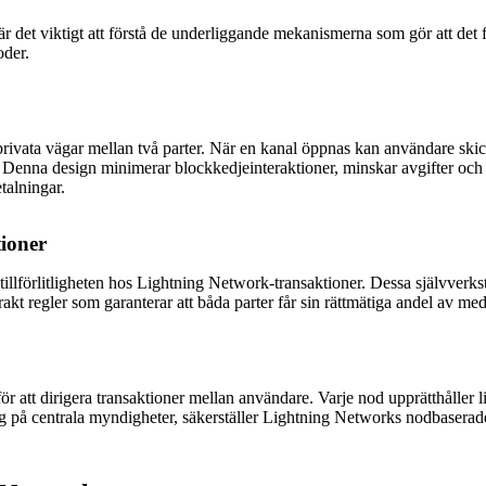
 är det viktigt att förstå de underliggande mekanismerna som gör att det
oder.
ivata vägar mellan två parter. När en kanal öppnas kan användare skic
Denna design minimerar blockkedjeinteraktioner, minskar avgifter och fö
talningar.
tioner
h tillförlitligheten hos Lightning Network-transaktioner. Dessa självverks
rakt regler som garanterar att båda parter får sin rättmätiga andel av me
ör att dirigera transaktioner mellan användare. Varje nod upprätthåller lik
ar sig på centrala myndigheter, säkerställer Lightning Networks nodbasera