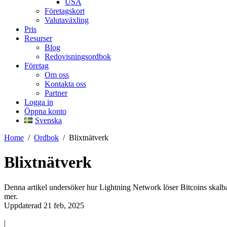
USA
Företagskort
Valutaväxling
Pris
Resurser
Blog
Redovisningsordbok
Företag
Om oss
Kontakta oss
Partner
Logga in
Öppna konto
Svenska
Home
/
Ordbok
/
Blixtnätverk
Blixtnätverk
Denna artikel undersöker hur Lightning Network löser Bitcoins skalba
mer.
Uppdaterad 21 feb, 2025
|