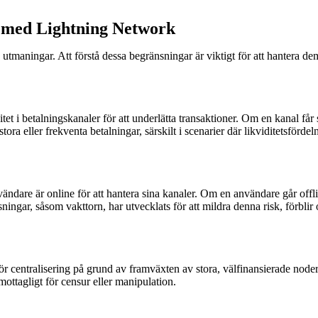
r med Lightning Network
tmaningar. Att förstå dessa begränsningar är viktigt för att hantera de
tet i betalningskanaler för att underlätta transaktioner. Om en kanal får 
a eller frekventa betalningar, särskilt i scenarier där likviditetsförde
are är online för att hantera sina kanaler. Om en användare går offline
ingar, såsom vakttorn, har utvecklats för att mildra denna risk, förblir
 för centralisering på grund av framväxten av stora, välfinansierade no
mottagligt för censur eller manipulation.