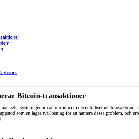
nsaktioner
oblem
en
 Network
erar Bitcoin-transaktioner
inansiella system genom att introducera decentraliserade transaktioner.
uppstod som en lager-två-lösning för att hantera dessa problem, och erb
t.