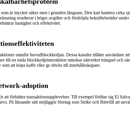
s skalbarhetsproblem
om är mycket säker men i grunden långsam. Den kan hantera cirka sju tr
ränsning resulterar i högre avgifter och fördröjda bekräftelsetider un
bättrar hastighet och effektivitet.
ionseffektiviteten
aktioner utanför huvudblockkedjan. Dessa kanaler tillåter användare at
ner till en enda blockkedjeinteraktion minskar nätverket trängsel och sä
som att köpa kaffe eller ge dricks till innehållsskapare.
Network-adoption
r att förbättra transaktionsupplevelser. Till exempel förlitar sig El Sal
ivo. På liknande sätt möjliggör företag som Strike och Bitrefill att anv