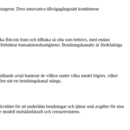
 fungerar. Dess innovativa tillvägagångssätt kombinerar
ka Bitcoin fram och tillbaka så ofta som behövs, med endast
rbättrar transaktionshastigheter. Betalningskanaler är fördelaktiga
tällande avtal hanterar de villkor under vilka medel frigörs, vilket
dlen när en betalningskanal stängs.
viditet för att underlätta betalningar och tjänar små avgifter för sina
de modell motståndskraft och censurresistens.