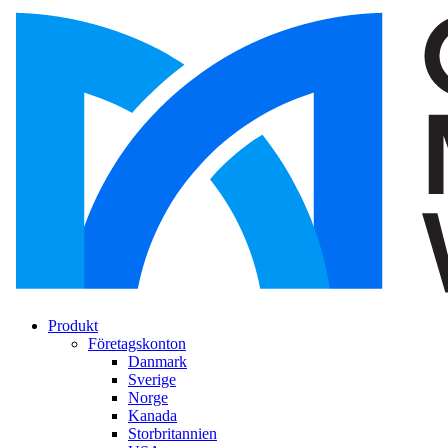
Produkt
Företagskonton
Danmark
Sverige
Norge
Kanada
Storbritannien