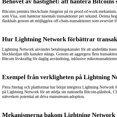
Behovet av hastighet: att hantera Bitcoin
Bitcoins primära blockchain fungerar på en proof-of-work-mekanism, s
som Visa, som hanterar tusentals transaktioner per sekund. Denna beg
flaskhals genom att möjliggöra off-chain-transaktioner som avsevärt för
Hur Lightning Network förbättrar transakt
Lightning Network använder betalningskanaler för att underlätta trans
blockkedjan tills kanalen stängs. Genom att aggregera flera transaktio
Bitcoin livskraftig för daglig användning, inklusive mikrotransaktioner 
Exempel från verkligheten på Lightning 
Flera företag och plattformar har börjat integrera Lightning Network fö
på Lightning Network för att stödja sin nationella Bitcoin-plånbok, Ch
nätverkets potential att driva mainstream-adoption.
Mekanismerna bakom Lightning Network