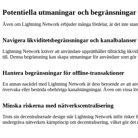
Potentiella utmaningar och begränsninga
Även om Lightning Network erbjuder många fördelar, är det inte utan u
Navigera likviditetsbegränsningar och kanalbalanser
Lightning Network kräver att användare upprätthåller tillräcklig likvidi
till. Denna begränsning kan skapa utmaningar för användare som gör stor
Hantera begränsningar för offline-transaktioner
En annan nackdel med Lightning Network är dess beroende av att använd
övervaka eller bestrida obehöriga kanalstängningar. Även om vissa lösn
Minska riskerna med nätverkscentralisering
Trots sin decentraliserade design står Lightning Network inför risker
undergräva nätverkets kärnprincip om decentralisering, vilket gör det 