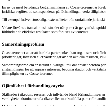
En av de mest betydande begränsningarna av Coase-teoremet är förekoms
juridiska avgifter, tid som spenderas på förhandlingar, verkställighets
Till exempel kräver storskaliga externaliteter ofta omfattande juridisk
Vidare förvärras transaktionskostnader när parter är geografiskt spridd
förhindrar de effektiva resultaten som förutses av teoremet.
Samordningsproblem
Coase-teoremet antar att berörda parter enkelt kan organisera och förh
prioriteringar, intressen eller värderingar av den aktuella resursen, vilk
Samordningsproblem är särskilt allvarliga i fall där antalet berörda pa
ansträngningar för att anpassa intressen, bedöma skador och verkställa a
tillämpligheten av Coase-teoremet.
Ojämlikhet i förhandlingsstyrka
Skillnader i rikedom, resurser och inflytande bland förhandlingsparter 
verkligheten dominerar ofta rikare eller mer kraftfulla parter förhandli