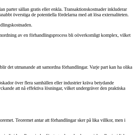
 parter sällan gratis eller enkla. Transaktionskostnader inkluderar
nabbt överstiga de potentiella fördelarna med att lösa externaliteten.
andlingskostnaden.
n samordning av en förhandlingsprocess bli oöverkomligt komplex, vilket
 blir det utmanande att samordna förhandlingar. Varje part kan ha olika
jöskador över flera samhällen eller industrier kräva betydande
lyckande att nå effektiva lösningar, vilket undergräver den praktiska
oremet. Teoremet antar att förhandlingar sker på lika villkor, men i