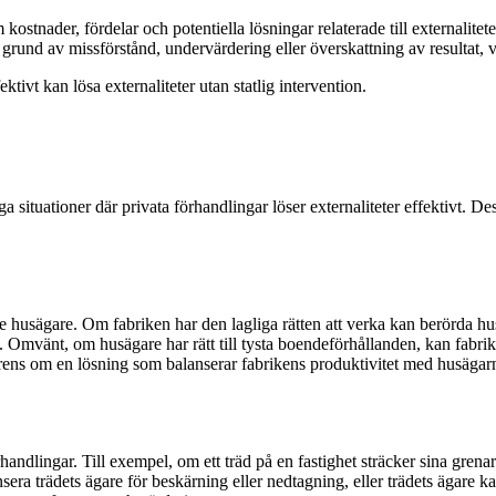
 kostnader, fördelar och potentiella lösningar relaterade till externalite
grund av missförstånd, undervärdering eller överskattning av resultat, vi
ktivt kan lösa externaliteter utan statlig intervention.
a situationer där privata förhandlingar löser externaliteter effektivt. D
e husägare. Om fabriken har den lagliga rätten att verka kan berörda h
ing. Omvänt, om husägare har rätt till tysta boendeförhållanden, kan fab
rens om en lösning som balanserar fabrikens produktivitet med husägarna
rhandlingar. Till exempel, om ett träd på en fastighet sträcker sina grenar
 trädets ägare för beskärning eller nedtagning, eller trädets ägare kan