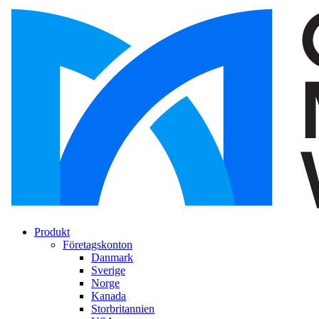
Produkt
Företagskonton
Danmark
Sverige
Norge
Kanada
Storbritannien