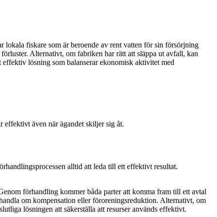
r lokala fiskare som är beroende av rent vatten för sin försörjning
luster. Alternativt, om fabriken har rätt att släppa ut avfall, kan
t effektiv lösning som balanserar ekonomisk aktivitet med
 effektivt även när ägandet skiljer sig åt.
ndlingsprocessen alltid att leda till ett effektivt resultat.
n. Genom förhandling kommer båda parter att komma fram till ett avtal
rhandla om kompensation eller föroreningsreduktion. Alternativt, om
tliga lösningen att säkerställa att resurser används effektivt.