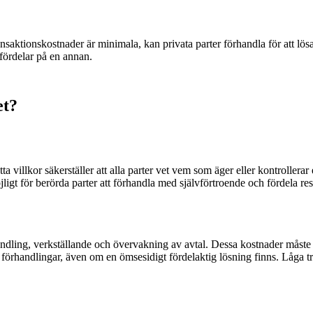
saktionskostnader är minimala, kan privata parter förhandla för att lösa e
 fördelar på en annan.
et?
a villkor säkerställer att alla parter vet vem som äger eller kontrollerar
jligt för berörda parter att förhandla med självförtroende och fördela res
dling, verkställande och övervakning av avtal. Dessa kostnader måste var
rhandlingar, även om en ömsesidigt fördelaktig lösning finns. Låga tran