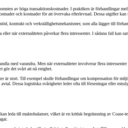
ten av höga transaktionskostnader. I praktiken är förhandlingar mellan
kostnader och kostnader för att övervaka efterlevnad. Dessa utgifter kan s
t stöd, kontrakt och verkställighetsmekanismer, som alla lägger till förh
a eller när externaliteten påverkar flera intressenter. I sådana fall ka
andla med varandra. Men när externaliteter involverar flera intressenter
et gör det svårt att nå enighet.
rter är stort. Till exempel skulle förhandlingar om kompensation för mil
vtal. Dessa logistiska svårigheter leder ofta till förseningar eller miss
kan leda till maktobalanser, vilket är en kritisk begränsning av Coase-te
ngar.