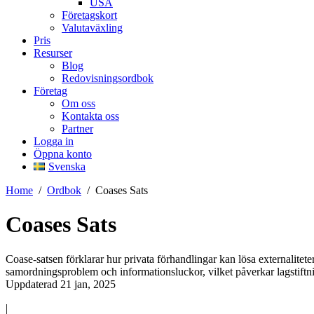
USA
Företagskort
Valutaväxling
Pris
Resurser
Blog
Redovisningsordbok
Företag
Om oss
Kontakta oss
Partner
Logga in
Öppna konto
Svenska
Home
/
Ordbok
/
Coases Sats
Coases Sats
Coase-satsen förklarar hur privata förhandlingar kan lösa externalitet
samordningsproblem och informationsluckor, vilket påverkar lagstiftn
Uppdaterad 21 jan, 2025
|