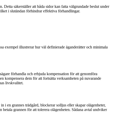
ten. Detta säkerställer att båda sidor kan fatta välgrundade beslut under
lket i slutändan förhindrar effektiva förhandlingar.
essa exempel illustrerar hur väl definierade äganderätter och minimala
usägare förhandla och erbjuda kompensation för att genomföra
riken kompensera dem för att fortsätta verksamheten på nuvarande
s livskvalitet.
 in i en grannes trädgård, blockerar solljus eller skapar olägenheter,
 betala grannen för att tolerera olägenheten. Sådana avtal undviker