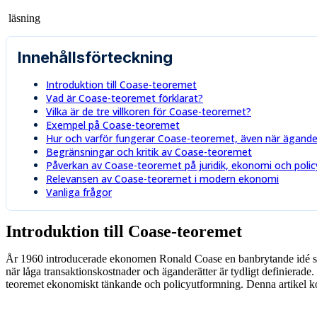
läsning
Innehållsförteckning
Introduktion till Coase-teoremet
Vad är Coase-teoremet förklarat?
Vilka är de tre villkoren för Coase-teoremet?
Exempel på Coase-teoremet
Hur och varför fungerar Coase-teoremet, även när äganderä
Begränsningar och kritik av Coase-teoremet
Påverkan av Coase-teoremet på juridik, ekonomi och poli
Relevansen av Coase-teoremet i modern ekonomi
Vanliga frågor
Introduktion till Coase-teoremet
År 1960 introducerade ekonomen Ronald Coase en banbrytande idé som 
när låga transaktionskostnader och äganderätter är tydligt definierade
teoremet ekonomiskt tänkande och policyutformning. Denna artikel ko