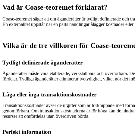
Vad är Coase-teoremet förklarat?
Coase-teoremet säger att om äganderätter är tydligt definierade och tran
En externalitet uppstår när en parts handlingar ålägger kostnader eller
Vilka är de tre villkoren för Coase-teorem
Tydligt definierade äganderätter
Äganderätter måste vara etablerade, verkställbara och överförbara. Dett
fördelar. Tydliga äganderätter eliminerar tvetydighet, vilket gör det mö
Låga eller inga transaktionskostnader
Transaktionskostnader avser de utgifter som är förknippade med förhan
genomförbara. Om transaktionskostnaderna är för höga kan de hindra fö
resurser att omfördelas utan överdriven börda.
Perfekt information