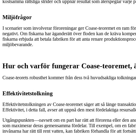
kostsamma rättsliga strider och uppnår resultat som återspeglar varje p
Miljöfrågor
I scenarier som involverar föroreningar ger Coase-teoremet en ram för f
negativt. Om fiskarna har äganderätt över floden kan de kräva kompensat
fiskarna erbjuda att betala fabriken för att anta renare produktionsp
miljöbevarande.
Hur och varför fungerar Coase-teoremet, ä
Coase-teorets robusthet kommer från dess två huvudsakliga tolkningar: ef
Effektivitetstolkning
Effektivitetstolkningen av Coase-teoremet säger att så länge transaktion
Effektivitet, i detta fall, avser att uppnå den mest fördelaktiga resursal
Utgångspunkten—oavsett om en part har rätt att förorena eller den andr
som maximerar deras gemensamma fördelar. Till exempel, om en fabrik 
invånarna har rätt till rent vatten, kan fabriken förhandla för att for