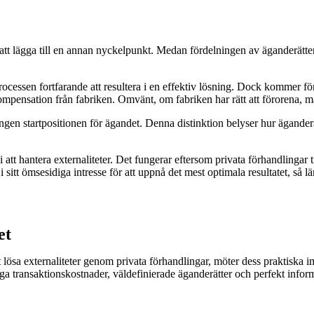
att lägga till en annan nyckelpunkt. Medan fördelningen av äganderätte
ocessen fortfarande att resultera i en effektiv lösning. Dock kommer f
kompensation från fabriken. Omvänt, om fabriken har rätt att förorena, m
ngen startpositionen för ägandet. Denna distinktion belyser hur äganderä
att hantera externaliteter. Det fungerar eftersom privata förhandlingar ti
i sitt ömsesidiga intresse för att uppnå det mest optimala resultatet, så 
et
tt lösa externaliteter genom privata förhandlingar, möter dess praktisk
ga transaktionskostnader, väldefinierade äganderätter och perfekt infor