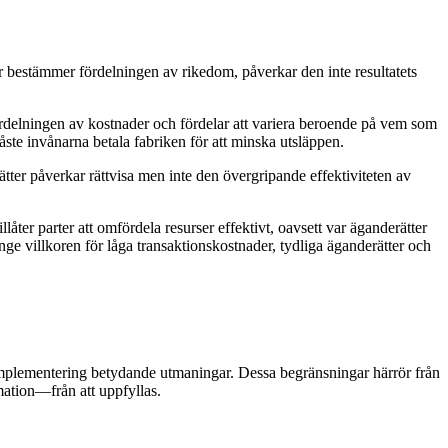
r bestämmer fördelningen av rikedom, påverkar den inte resultatets
ördelningen av kostnader och fördelar att variera beroende på vem som
åste invånarna betala fabriken för att minska utsläppen.
tter påverkar rättvisa men inte den övergripande effektiviteten av
llåter parter att omfördela resurser effektivt, oavsett var äganderätter
länge villkoren för låga transaktionskostnader, tydliga äganderätter och
a implementering betydande utmaningar. Dessa begränsningar härrör från
mation—från att uppfyllas.