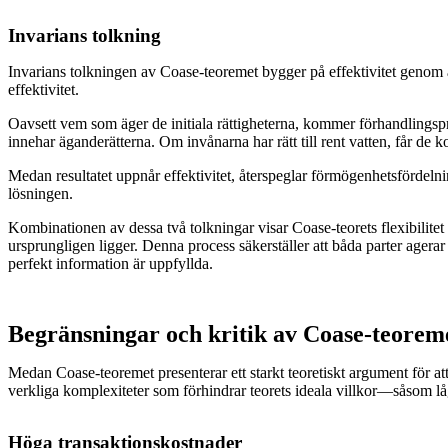
Invarians tolkning
Invarians tolkningen av Coase-teoremet bygger på effektivitet genom 
effektivitet.
Oavsett vem som äger de initiala rättigheterna, kommer förhandlingspr
innehar äganderätterna. Om invånarna har rätt till rent vatten, får de 
Medan resultatet uppnår effektivitet, återspeglar förmögenhetsfördelni
lösningen.
Kombinationen av dessa två tolkningar visar Coase-teorets flexibilitet i 
ursprungligen ligger. Denna process säkerställer att båda parter agerar 
perfekt information är uppfyllda.
Begränsningar och kritik av Coase-teorem
Medan Coase-teoremet presenterar ett starkt teoretiskt argument för a
verkliga komplexiteter som förhindrar teorets ideala villkor—såsom lå
Höga transaktionskostnader