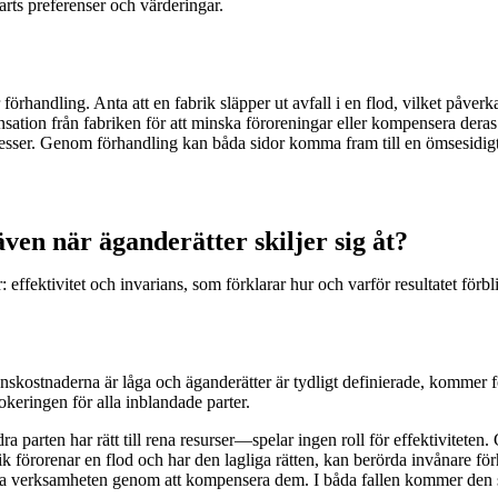
arts preferenser och värderingar.
örhandling. Anta att en fabrik släpper ut avfall i en flod, vilket påverka
ion från fabriken för att minska föroreningar eller kompensera deras för
rocesser. Genom förhandling kan båda sidor komma fram till en ömsesidig
ven när äganderätter skiljer sig åt?
fektivitet och invarians, som förklarar hur och varför resultatet förblir
skostnaderna är låga och äganderätter är tydligt definierade, kommer förha
lokeringen för alla inblandade parter.
a parten har rätt till rena resurser—spelar ingen roll för effektivitete
förorenar en flod och har den lagliga rätten, kan berörda invånare fö
tsätta verksamheten genom att kompensera dem. I båda fallen kommer den slu