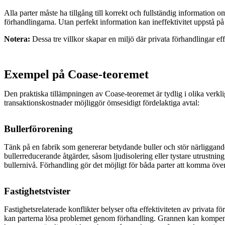
Alla parter måste ha tillgång till korrekt och fullständig information om
förhandlingarna. Utan perfekt information kan ineffektivitet uppstå på 
Notera:
Dessa tre villkor skapar en miljö där privata förhandlingar effe
Exempel på Coase-teoremet
Den praktiska tillämpningen av Coase-teoremet är tydlig i olika verklig
transaktionskostnader möjliggör ömsesidigt fördelaktiga avtal:
Bullerförorening
Tänk på en fabrik som genererar betydande buller och stör närliggand
bullerreducerande åtgärder, såsom ljudisolering eller tystare utrustn
bullernivå. Förhandling gör det möjligt för båda parter att komma öve
Fastighetstvister
Fastighetsrelaterade konflikter belyser ofta effektiviteten av privata fö
kan parterna lösa problemet genom förhandling. Grannen kan kompensera