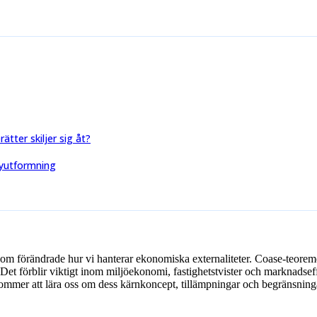
tter skiljer sig åt?
cyutformning
förändrade hur vi hanterar ekonomiska externaliteter. Coase-teoremet 
. Det förblir viktigt inom miljöekonomi, fastighetstvister och marknadse
mmer att lära oss om dess kärnkoncept, tillämpningar och begränsning