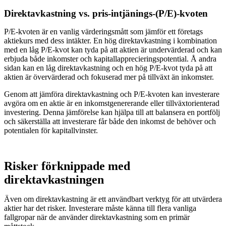
Direktavkastning vs. pris-intjänings-(P/E)-kvoten
P/E-kvoten är en vanlig värderingsmått som jämför ett företags
aktiekurs med dess intäkter. En hög direktavkastning i kombination
med en låg P/E-kvot kan tyda på att aktien är undervärderad och kan
erbjuda både inkomster och kapitallapprecieringspotential. Å andra
sidan kan en låg direktavkastning och en hög P/E-kvot tyda på att
aktien är övervärderad och fokuserad mer på tillväxt än inkomster.
Genom att jämföra direktavkastning och P/E-kvoten kan investerare
avgöra om en aktie är en inkomstgenererande eller tillväxtorienterad
investering. Denna jämförelse kan hjälpa till att balansera en portfölj
och säkerställa att investerare får både den inkomst de behöver och
potentialen för kapitallvinster.
Risker förknippade med
direktavkastningen
Även om direktavkastning är ett användbart verktyg för att utvärdera
aktier har det risker. Investerare måste känna till flera vanliga
fallgropar när de använder direktavkastning som en primär