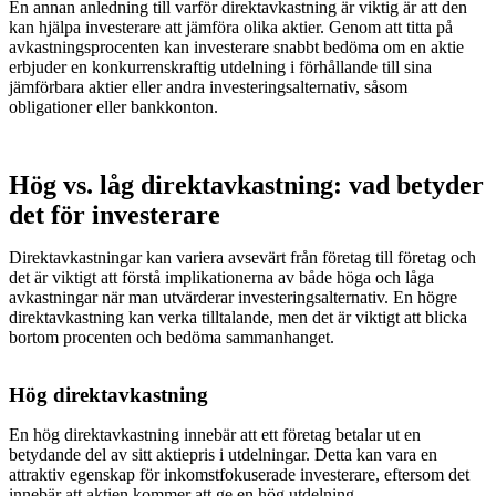
En annan anledning till varför direktavkastning är viktig är att den
kan hjälpa investerare att jämföra olika aktier. Genom att titta på
avkastningsprocenten kan investerare snabbt bedöma om en aktie
erbjuder en konkurrenskraftig utdelning i förhållande till sina
jämförbara aktier eller andra investeringsalternativ, såsom
obligationer eller bankkonton.
Hög vs. låg direktavkastning: vad betyder
det för investerare
Direktavkastningar kan variera avsevärt från företag till företag och
det är viktigt att förstå implikationerna av både höga och låga
avkastningar när man utvärderar investeringsalternativ. En högre
direktavkastning kan verka tilltalande, men det är viktigt att blicka
bortom procenten och bedöma sammanhanget.
Hög direktavkastning
En hög direktavkastning innebär att ett företag betalar ut en
betydande del av sitt aktiepris i utdelningar. Detta kan vara en
attraktiv egenskap för inkomstfokuserade investerare, eftersom det
innebär att aktien kommer att ge en hög utdelning.