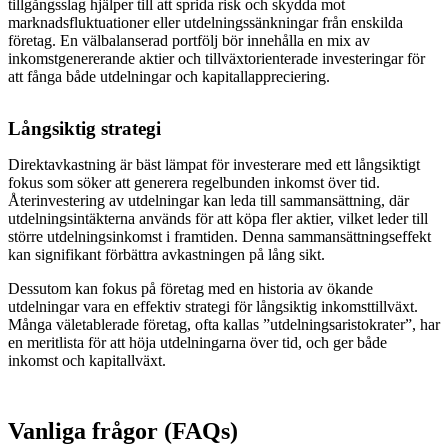
tillgångsslag hjälper till att sprida risk och skydda mot
marknadsfluktuationer eller utdelningssänkningar från enskilda
företag. En välbalanserad portfölj bör innehålla en mix av
inkomstgenererande aktier och tillväxtorienterade investeringar för
att fånga både utdelningar och kapitallappreciering.
Långsiktig strategi
Direktavkastning är bäst lämpat för investerare med ett långsiktigt
fokus som söker att generera regelbunden inkomst över tid.
Återinvestering av utdelningar kan leda till sammansättning, där
utdelningsintäkterna används för att köpa fler aktier, vilket leder till
större utdelningsinkomst i framtiden. Denna sammansättningseffekt
kan signifikant förbättra avkastningen på lång sikt.
Dessutom kan fokus på företag med en historia av ökande
utdelningar vara en effektiv strategi för långsiktig inkomsttillväxt.
Många väletablerade företag, ofta kallas ”utdelningsaristokrater”, har
en meritlista för att höja utdelningarna över tid, och ger både
inkomst och kapitallväxt.
Vanliga frågor (FAQs)