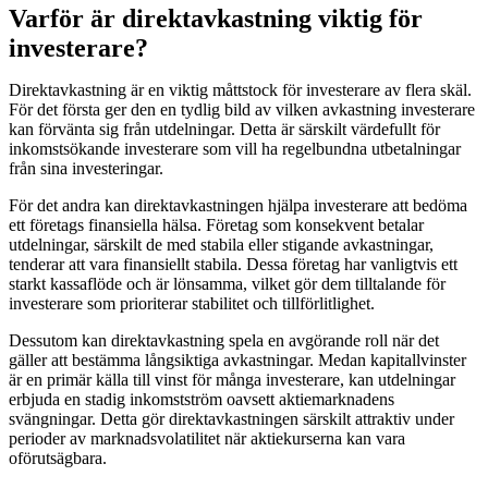
Varför är direktavkastning viktig för
investerare?
Direktavkastning är en viktig måttstock för investerare av flera skäl.
För det första ger den en tydlig bild av vilken avkastning investerare
kan förvänta sig från utdelningar. Detta är särskilt värdefullt för
inkomstsökande investerare som vill ha regelbundna utbetalningar
från sina investeringar.
För det andra kan direktavkastningen hjälpa investerare att bedöma
ett företags finansiella hälsa. Företag som konsekvent betalar
utdelningar, särskilt de med stabila eller stigande avkastningar,
tenderar att vara finansiellt stabila. Dessa företag har vanligtvis ett
starkt kassaflöde och är lönsamma, vilket gör dem tilltalande för
investerare som prioriterar stabilitet och tillförlitlighet.
Dessutom kan direktavkastning spela en avgörande roll när det
gäller att bestämma långsiktiga avkastningar. Medan kapitallvinster
är en primär källa till vinst för många investerare, kan utdelningar
erbjuda en stadig inkomstström oavsett aktiemarknadens
svängningar. Detta gör direktavkastningen särskilt attraktiv under
perioder av marknadsvolatilitet när aktiekurserna kan vara
oförutsägbara.