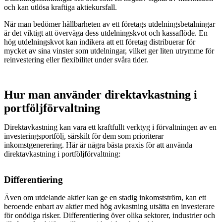
och kan utlösa kraftiga aktiekursfall.
När man bedömer hållbarheten av ett företags utdelningsbetalningar
är det viktigt att överväga dess utdelningskvot och kassaflöde. En
hög utdelningskvot kan indikera att ett företag distribuerar för
mycket av sina vinster som utdelningar, vilket ger liten utrymme för
reinvestering eller flexibilitet under svåra tider.
Hur man använder direktavkastning i
portföljförvaltning
Direktavkastning kan vara ett kraftfullt verktyg i förvaltningen av en
investeringsportfölj, särskilt för dem som prioriterar
inkomstgenerering. Här är några bästa praxis för att använda
direktavkastning i portföljförvaltning:
Differentiering
Även om utdelande aktier kan ge en stadig inkomstström, kan ett
beroende enbart av aktier med hög avkastning utsätta en investerare
för onödiga risker. Differentiering över olika sektorer, industrier och