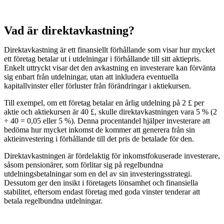
Vad är direktavkastning?
Direktavkastning är ett finansiellt förhållande som visar hur mycket
ett företag betalar ut i utdelningar i förhållande till sitt aktiepris.
Enkelt uttryckt visar det den avkastning en investerare kan förvänta
sig enbart från utdelningar, utan att inkludera eventuella
kapitallvinster eller förluster från förändringar i aktiekursen.
Till exempel, om ett företag betalar en årlig utdelning på 2 £ per
aktie och aktiekursen är 40 £, skulle direktavkastningen vara 5 % (2
÷ 40 = 0,05 eller 5 %). Denna procentandel hjälper investerare att
bedöma hur mycket inkomst de kommer att generera från sin
aktieinvestering i förhållande till det pris de betalade för den.
Direktavkastningen är fördelaktig för inkomstfokuserade investerare,
såsom pensionärer, som förlitar sig på regelbundna
utdelningsbetalningar som en del av sin investeringsstrategi.
Dessutom ger den insikt i företagets lönsamhet och finansiella
stabilitet, eftersom endast företag med goda vinster tenderar att
betala regelbundna utdelningar.