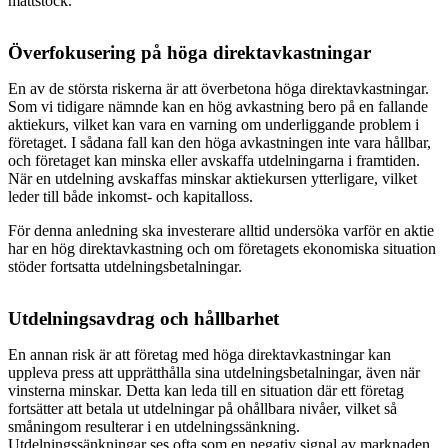
måttstock.
Överfokusering på höga direktavkastningar
En av de största riskerna är att överbetona höga direktavkastningar.
Som vi tidigare nämnde kan en hög avkastning bero på en fallande
aktiekurs, vilket kan vara en varning om underliggande problem i
företaget. I sådana fall kan den höga avkastningen inte vara hållbar,
och företaget kan minska eller avskaffa utdelningarna i framtiden.
När en utdelning avskaffas minskar aktiekursen ytterligare, vilket
leder till både inkomst- och kapitalloss.
För denna anledning ska investerare alltid undersöka varför en aktie
har en hög direktavkastning och om företagets ekonomiska situation
stöder fortsatta utdelningsbetalningar.
Utdelningsavdrag och hållbarhet
En annan risk är att företag med höga direktavkastningar kan
uppleva press att upprätthålla sina utdelningsbetalningar, även när
vinsterna minskar. Detta kan leda till en situation där ett företag
fortsätter att betala ut utdelningar på ohållbara nivåer, vilket så
småningom resulterar i en utdelningssänkning.
Utdelningssänkningar ses ofta som en negativ signal av marknaden