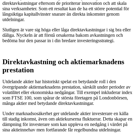
direktavkastningar eftersom de prioriterar innovation och att skala
sina verksamheter. Som ett resultat kan de ha ett större potential för
långsiktiga kapitallvinster snarare än direkta inkomster genom
utdelningar.
Slutligen är vare sig höga eller låga direktavkastningar i sig bra eller
dåliga. Nyckeln är att förstå orsakerna bakom avkastningen och
bedöma hur den passar in i din bredare investeringsstrategi.
Direktavkastning och aktiemarknadens
prestation
Utdelande aktier har historiskt spelat en betydande roll i den
övergripande aktiemarknadens prestation, särskilt under perioder av
volatilitet eller ekonomiska nedgångar. Till exempel inkluderar index
som FTSE 100, som spårar de största företagen på Londonbörsen,
många aktier med betydande direktavkastningar.
Under marknadsosäkerhet ger utdelande aktier investerare en källa
till stadig inkomst, även om aktiekurserna fluktuerar. Detta skapar en
dämpning för investerare som kan uppleva en nedgång i värdet på
sina aktieinnehav men fortfarande får regelbundna utdelningar.