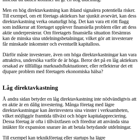
Men en hög direktavkastning kan ibland signalera potentiella risker.
Till exempel, om ett företags aktiekurs har sjunkit avsevärt, kan dess
direktavkastning verka onaturligt hög. Det kan vara ett rött flagg
som indikerar att företaget upplever finansiella problem eller att dess
aktie underpresterar. Om företagets finansiella situation försämras
kan de minska sina utdelningsbetalningar, vilket gör att investerare
får minskade inkomster och eventuellt kapitalloss.
Därför måste investerare, även om höga direktavkastningar kan vara
attraktiva, undersöka varför de är höga. Beror det på en låg aktiekurs
orsakad av tillfälliga marknadsfluktuationer, eller reflekterar det ett
djupare problem med företagets ekonomiska hälsa?
Låg direktavkastning
Å andra sidan betyder en låg direktavkastning inte nödvändigtvis att
en aktie är en dålig investering. Många företag med lägre
direktavkastningar kan återinvestera sina vinster i verksamheten,
vilket möjliggör framtida tillväxt och högre kapitalappreciering.
Dessa företag är ofta i tillväxtfasen och föredrar att använda sina
intäkter för expansion snarare än att betala betydande utdelningar.
Till exempel kan teknikföretag eller startups ha lägre