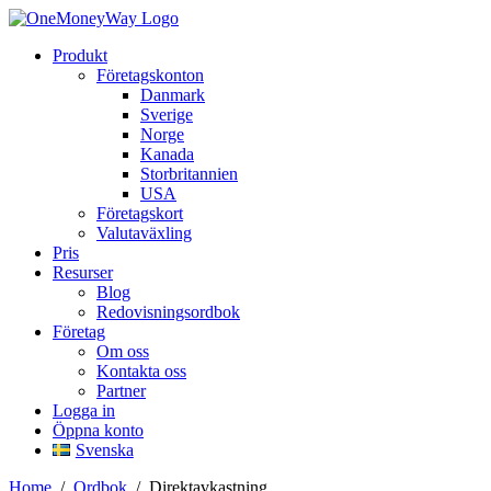
Produkt
Företagskonton
Danmark
Sverige
Norge
Kanada
Storbritannien
USA
Företagskort
Valutaväxling
Pris
Resurser
Blog
Redovisningsordbok
Företag
Om oss
Kontakta oss
Partner
Logga in
Öppna konto
Svenska
Home
/
Ordbok
/
Direktavkastning