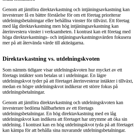
Genom att jämföra direktavkastning och intjäningsavkastning kan
investerare få en bättre förståelse för om ett företag prioriterar
utdelningsbetalningar eller behållna vinster för tillväxt. Ett företag
med låg direktavkastning men hög intjäningsavkastning kan
återinvestera vinster i verksamheten. I kontrast kan ett företag med
höga direktavkastnings- och intjäningsavkastningsvärden fokusera
mer på att återvända värde till aktieägarna.
Direktavkastning vs. utdelningskvoten
Som nämnts tidigare visar utdelningskvoten hur mycket av ett
företags intäkter som betalas ut i utdelningar. En lägre
utdelningskvot tyder på att företaget återinvesterar intäkter i tillväxt,
medan en högre utdelningskvot indikerar ett större fokus på
utdelningsbetalningar.
Genom att jämföra direktavkastning och utdelningskvoten kan
investerare bedöma hållbarheten av ett företags
utdelningsbetalningar. En hög direktavkastning med en låg
utdelningskvot kan indikera att företaget har utrymme att öka sin
utdelning. I kontrast kan en hög utdelningskvot tyda på att företaget
kan kämpa för att behålla sina nuvarande utdelningsbetalningar.