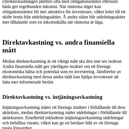
Direktavkastningen jämförs ofta med obligationsräntor eftersom
båda ger regelbunden inkomst. När räntorna stiger kan
obligationsräntor bli mer attraktiva för investerare, vilket leder till ett
skifte borta från utdelningsaktier. Å andra sidan blir utdelningsaktier
mer tilltalande som en inkomstkälla när räntorna är låga.
Direktavkastning vs. andra finansiella
mått
Medan direktavkastning är ett viktigt mått ska den inte ses isolerat.
Andra finansiella mått ger ytterligare insikter om ett företags
ekonomiska hälsa och potential som en investering. Jämförelse av
direktavkastning med dessa andra mått kan hjälpa investerare att
fatta mer informerade beslut.
Direktavkastning vs. intjäningsavkastning
Intjäningsavkastning mäter ett företags intäkter i förhållande till dess
aktiekurs, medan direktavkastning mäter utdelningar i förhållande till
aktiekursen. Emellertid inkluderar intjäningsavkastning utdelningar
och behållna vinster, vilket kan ge en bredare bild av ett företags
totala lönsamhet.