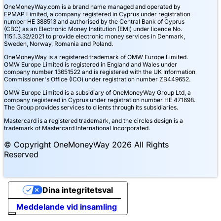
OneMoneyWay.com is a brand name managed and operated by
EPMAP Limited, a company registered in Cyprus under registration
number ΗΕ 388513 and authorised by the Central Bank of Cyprus
(CBC) as an Electronic Money Institution (EMI) under licence No.
115.1.3.32/2021 to provide electronic money services in Denmark,
Sweden, Norway, Romania and Poland.
OneMoneyWay is a registered trademark of OMW Europe Limited.
OMW Europe Limited is registered in England and Wales under
company number 13651522 and is registered with the UK Information
Commissioner's Office (ICO) under registration number ZB449652.
OMW Europe Limited is a subsidiary of OneMoneyWay Group Ltd, a
company registered in Cyprus under registration number ΗΕ 471698.
The Group provides services to clients through its subsidiaries.
Mastercard is a registered trademark, and the circles design is a
trademark of Mastercard International Incorporated.
© Copyright OneMoneyWay 2026 All Rights
Reserved
Dina integritetsval
Meddelande vid insamling