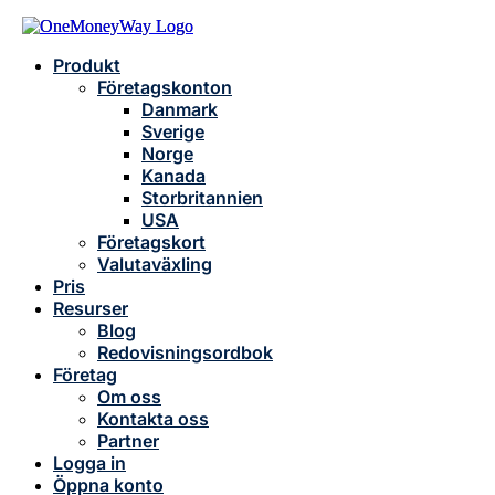
Produkt
Företagskonton
Danmark
Sverige
Norge
Kanada
Storbritannien
USA
Företagskort
Valutaväxling
Pris
Resurser
Blog
Redovisningsordbok
Företag
Om oss
Kontakta oss
Partner
Logga in
Öppna konto