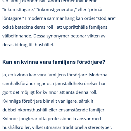
sin familj ekonomiskt. Andra termer inkluderar
”inkomsttagare,” ”inkomstgenerator,” eller ”primär
löntagare.” I moderna sammanhang kan ordet ”stödjare”
också beteckna deras roll i att upprätthålla familjens
välbefinnande. Dessa synonymer betonar vikten av
deras bidrag till hushållet.
Kan en kvinna vara familjens försörjare?
Ja, en kvinna kan vara familjens försörjare. Moderna
samhällsförändringar och jämställdhetsrörelser har
gjort det möjligt för kvinnor att anta denna roll.
Kvinnliga försörjare blir allt vanligare, särskilt i
dubbelinkomsthushåll eller ensamstående familjer.
Kvinnor jonglerar ofta professionella ansvar med
hushållsroller, vilket utmanar traditionella stereotyper.