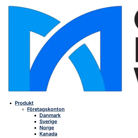
Produkt
Företagskonton
Danmark
Sverige
Norge
Kanada