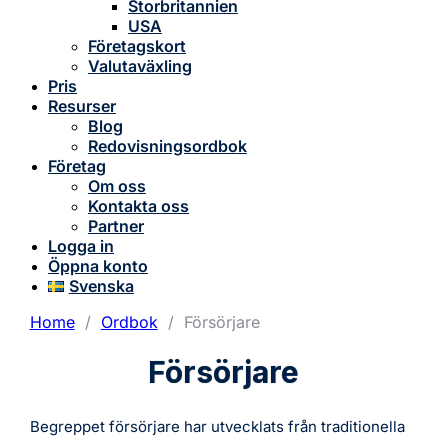
Storbritannien
USA
Företagskort
Valutaväxling
Pris
Resurser
Blog
Redovisningsordbok
Företag
Om oss
Kontakta oss
Partner
Logga in
Öppna konto
Svenska
Home
/
Ordbok
/
Försörjare
Försörjare
Begreppet försörjare har utvecklats från traditionella