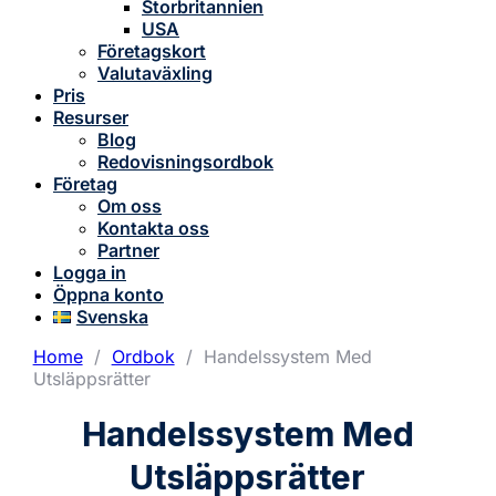
Storbritannien
USA
Företagskort
Valutaväxling
Pris
Resurser
Blog
Redovisningsordbok
Företag
Om oss
Kontakta oss
Partner
Logga in
Öppna konto
Svenska
Home
/
Ordbok
/
Handelssystem Med
Utsläppsrätter
Handelssystem Med
Utsläppsrätter