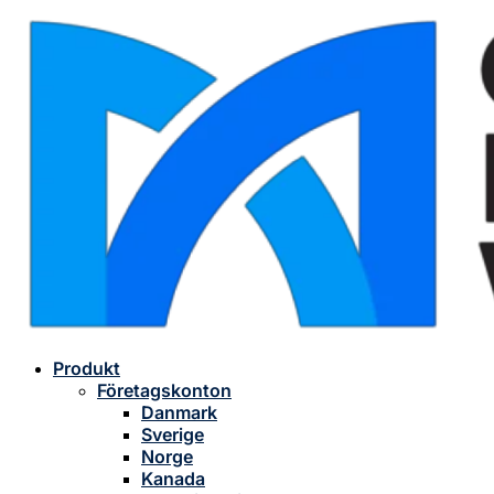
Produkt
Företagskonton
Danmark
Sverige
Norge
Kanada