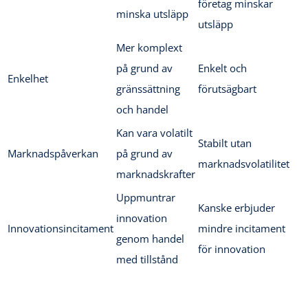
företag minskar
minska utsläpp
utsläpp
Mer komplext
på grund av
Enkelt och
Enkelhet
gränssättning
förutsägbart
och handel
Kan vara volatilt
Stabilt utan
Marknadspåverkan
på grund av
marknadsvolatilitet
marknadskrafter
Uppmuntrar
Kanske erbjuder
innovation
Innovationsincitament
mindre incitament
genom handel
för innovation
med tillstånd