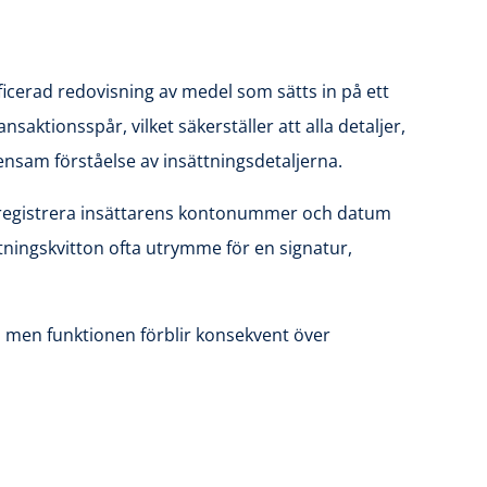
ficerad redovisning av medel som sätts in på ett
nsaktionsspår, vilket säkerställer att alla detaljer,
nsam förståelse av insättningsdetaljerna.
 att registrera insättarens kontonummer och datum
ningskvitton ofta utrymme för en signatur,
t”, men funktionen förblir konsekvent över