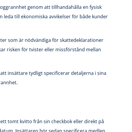
noggrannhet genom att tillhandahålla en fysisk
an leda till ekonomiska avvikelser för både kunder
gister som är nödvändiga för skattedeklarationer
r risken för tvister eller missförstånd mellan
t insättare tydligt specificerar detaljerna i sina
grannhet.
t tomt kvitto från sin checkbok eller direkt på
datum. Insättaren bör sedan specificera medlen,