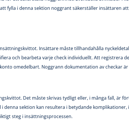
att fylla i denna sektion noggrant säkerställer insättaren at
insättningskvittot. Insättare måste tillhandahålla nyckelde
fiera och bearbeta varje check individuellt. Att registrera d
t konto omedelbart. Noggrann dokumentation av checkar är 
kvittot. Det måste skrivas tydligt eller, i många fall, är f
l i denna sektion kan resultera i betydande komplikationer, in
ktigt steg i insättningsprocessen.