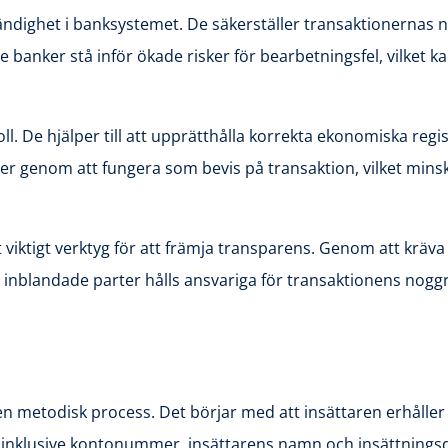
vändighet i banksystemet. De säkerställer transaktionernas 
e banker stå inför ökade risker för bearbetningsfel, vilket k
oll. De hjälper till att upprätthålla korrekta ekonomiska re
r genom att fungera som bevis på transaktion, vilket minska
viktigt verktyg för att främja transparens. Genom att kräva at
alla inblandade parter hålls ansvariga för transaktionens nog
 metodisk process. Det börjar med att insättaren erhåller et
r, inklusive kontonummer, insättarens namn och insättnings