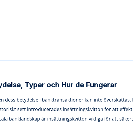
tydelse, Typer och Hur de Fungerar
n dess betydelse i banktransaktioner kan inte överskattas. D
toriskt sett introducerades insättningskvitton för att effe
itala banklandskap är insättningskvitton viktiga för att säke