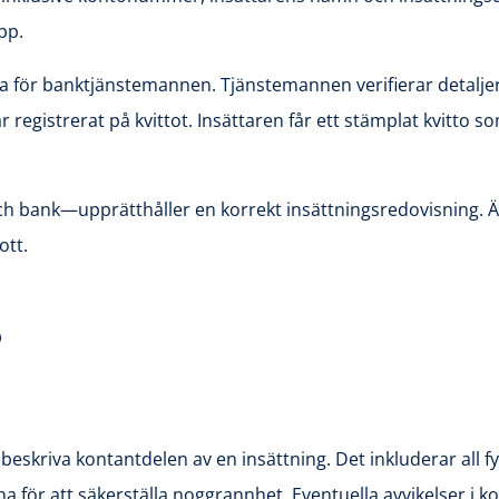
pp.
rna för banktjänstemannen. Tjänstemannen verifierar detalje
egistrerat på kvittot. Insättaren får ett stämplat kvitto so
 bank—upprätthåller en korrekt insättningsredovisning. Även 
ott.
o
 beskriva kontantdelen av en insättning. Det inkluderar all f
för att säkerställa noggrannhet. Eventuella avvikelser i kon