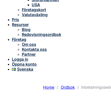
USA
Företagskort
Valutaväxling
Pris
Resurser
Blog
Redovisningsordbok
Företag
Om oss
Kontakta oss
Partner
Logga in
Öppna konto
Svenska
Home
/
Ordbok
/
Inbetalningssed