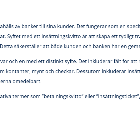
dahålls av banker till sina kunder. Det fungerar som en speci
. Syftet med ett insättningskvitto är att skapa ett tydligt tra
 Detta säkerställer att både kunden och banken har en geme
, var och en med ett distinkt syfte. Det inkluderar fält för
om kontanter, mynt och checkar. Dessutom inkluderar insätt
anterna omedelbart.
nativa termer som ”betalningskvitto” eller ”insättningsticke