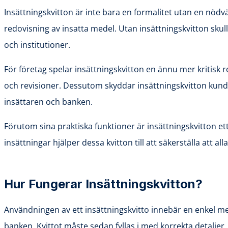
Insättningskvitton är inte bara en formalitet utan en nöd
redovisning av insatta medel. Utan insättningskvitton skull
och institutioner.
För företag spelar insättningskvitton en ännu mer kritisk r
och revisioner. Dessutom skyddar insättningskvitton kunde
insättaren och banken.
Förutom sina praktiska funktioner är insättningskvitton ett 
insättningar hjälper dessa kvitton till att säkerställa att 
Hur Fungerar Insättningskvitton?
Användningen av ett insättningskvitto innebär en enkel men
banken. Kvittot måste sedan fyllas i med korrekta detalje