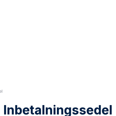
el
Inbetalningssedel