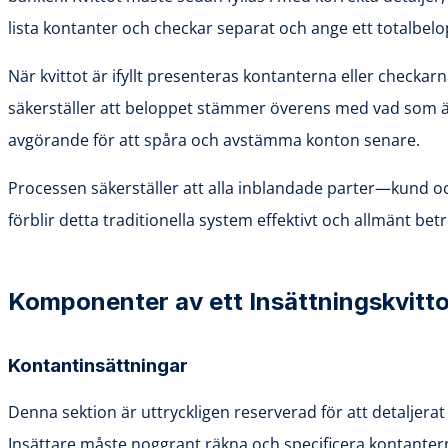
lista kontanter och checkar separat och ange ett totalbelo
När kvittot är ifyllt presenteras kontanterna eller checka
säkerställer att beloppet stämmer överens med vad som är r
avgörande för att spåra och avstämma konton senare.
Processen säkerställer att alla inblandade parter—kund och
förblir detta traditionella system effektivt och allmänt betr
Komponenter av ett Insättningskvitt
Kontantinsättningar
Denna sektion är uttryckligen reserverad för att detaljerat
Insättare måste noggrant räkna och specificera kontanterna 