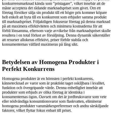
konkurrensmarknad kända som ”pristagare”, vilket innebär att de
måste acceptera det rådande marknadspriset som givet. Om ett
företag försöker sälja sin produkt till ett högre pris kommer köpare
helt enkelt att byta till en konkurrent som erbjuder samma produkt
till marknadspriset. Följaktligen fokuserar företag på denna marknad
på att maximera effektiviteten och minimera kostnaderna för att
förbli lönsamma, eftersom varje avvikelse från marknadspriset skulle
resultera i en total förlust av försäljning. Denna dynamik säkerställer
att resurser allokeras effektivt, priser förblir stabila och
konsumenternas välfärd maximeras på lång sikt.
Betydelsen av Homogena Produkter i
Perfekt Konkurrens
Homogena produkter är en hörnsten i perfekt konkurrens,
kännetecknad av varor som är praktiskt taget oskiljbara i kvalitet,
funktion och övergripande värde. Denna enhetlighet innebär att
produkter som erbjuds av olika företag är identiska i
konsumenternas ögon. Oavsett om det är jordbruksvaror som vete
eller nödvändiga konsumtionsvaror som flaskvatten, eliminerar
homogena produkter varumärkespreferenser och andra särskiljande
faktorer, vilket flyttar fokus enbart till priset.