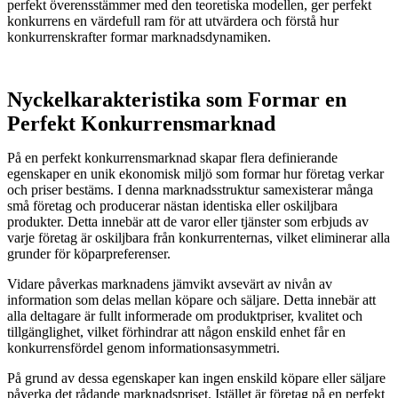
perfekt överensstämmer med den teoretiska modellen, ger perfekt
konkurrens en värdefull ram för att utvärdera och förstå hur
konkurrenskrafter formar marknadsdynamiken.
Nyckelkarakteristika som Formar en
Perfekt Konkurrensmarknad
På en perfekt konkurrensmarknad skapar flera definierande
egenskaper en unik ekonomisk miljö som formar hur företag verkar
och priser bestäms. I denna marknadsstruktur samexisterar många
små företag och producerar nästan identiska eller oskiljbara
produkter. Detta innebär att de varor eller tjänster som erbjuds av
varje företag är oskiljbara från konkurrenternas, vilket eliminerar alla
grunder för köparpreferenser.
Vidare påverkas marknadens jämvikt avsevärt av nivån av
information som delas mellan köpare och säljare. Detta innebär att
alla deltagare är fullt informerade om produktpriser, kvalitet och
tillgänglighet, vilket förhindrar att någon enskild enhet får en
konkurrensfördel genom informationsasymmetri.
På grund av dessa egenskaper kan ingen enskild köpare eller säljare
påverka det rådande marknadspriset. Istället är företag på en perfekt