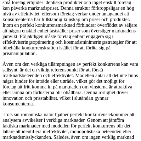
små företag erbjuder identiska produkter och inget enskilt företag
kan påverka marknadspriset. Denna struktur förkroppsligar en hög
nivå av effektivitet, eftersom företag verkar under antagandet att
konsumenterna har fullständig kunskap om priser och produkter.
Inom en perfekt konkurrensmarknad förhindrar överflödet av säljare
att någon enskild enhet fastställer priser som överstiger marknadens
jämvikt. Följaktligen måste företag enbart engagera sig i
effektiviseringsoptimering och kostnadsminimeringsstrategier för att
bibehålla konkurrenskraften istället för att förlita sig på
prismanipulation.
Även om den verkliga tillämpningen av perfekt konkurrens kan vara
sällsynt, är det en viktig referenspunkt för att förstå
marknadsbeteenden och effektivitet. Modellen antar att det inte finns
några hinder för inträde eller utträde, vilket gör det möjligt för
företag att fritt komma in på marknaden om vinsterna är attraktiva
eller lämna om förlusterna blir ohållbara. Denna rörlighet driver
innovation och prisstabilitet, vilket i slutändan gynnar
konsumenterna.
Trots sin romantiska natur hjälper perfekt konkurrens ekonomer att
analysera avvikelser i verkliga marknader. Genom att jämföra
faktiska marknader med modellen för perfekt konkurrens blir det
lättare att identifiera ineffektivitet, monopolistiska beteenden eller
marknadsmisslyckanden. Således, även om ingen verklig marknad