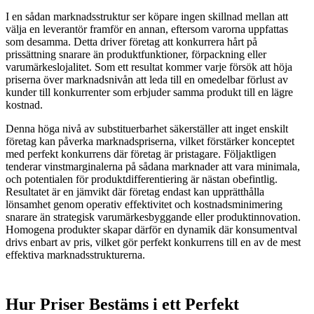
I en sådan marknadsstruktur ser köpare ingen skillnad mellan att
välja en leverantör framför en annan, eftersom varorna uppfattas
som desamma. Detta driver företag att konkurrera hårt på
prissättning snarare än produktfunktioner, förpackning eller
varumärkeslojalitet. Som ett resultat kommer varje försök att höja
priserna över marknadsnivån att leda till en omedelbar förlust av
kunder till konkurrenter som erbjuder samma produkt till en lägre
kostnad.
Denna höga nivå av substituerbarhet säkerställer att inget enskilt
företag kan påverka marknadspriserna, vilket förstärker konceptet
med perfekt konkurrens där företag är pristagare. Följaktligen
tenderar vinstmarginalerna på sådana marknader att vara minimala,
och potentialen för produktdifferentiering är nästan obefintlig.
Resultatet är en jämvikt där företag endast kan upprätthålla
lönsamhet genom operativ effektivitet och kostnadsminimering
snarare än strategisk varumärkesbyggande eller produktinnovation.
Homogena produkter skapar därför en dynamik där konsumentval
drivs enbart av pris, vilket gör perfekt konkurrens till en av de mest
effektiva marknadsstrukturerna.
Hur Priser Bestäms i ett Perfekt