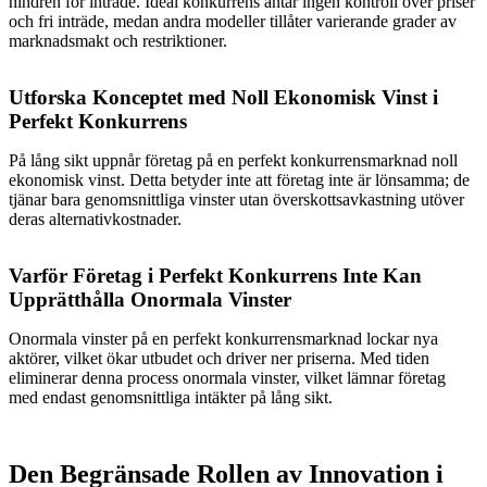
hindren för inträde. Ideal konkurrens antar ingen kontroll över priser
och fri inträde, medan andra modeller tillåter varierande grader av
marknadsmakt och restriktioner.
Utforska Konceptet med Noll Ekonomisk Vinst i
Perfekt Konkurrens
På lång sikt uppnår företag på en perfekt konkurrensmarknad noll
ekonomisk vinst. Detta betyder inte att företag inte är lönsamma; de
tjänar bara genomsnittliga vinster utan överskottsavkastning utöver
deras alternativkostnader.
Varför Företag i Perfekt Konkurrens Inte Kan
Upprätthålla Onormala Vinster
Onormala vinster på en perfekt konkurrensmarknad lockar nya
aktörer, vilket ökar utbudet och driver ner priserna. Med tiden
eliminerar denna process onormala vinster, vilket lämnar företag
med endast genomsnittliga intäkter på lång sikt.
Den Begränsade Rollen av Innovation i