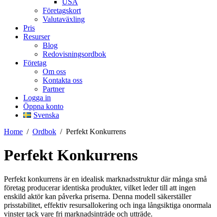
USA
Företagskort
Valutaväxling
Pris
Resurser
Blog
Redovisningsordbok
Företag
Om oss
Kontakta oss
Partner
Logga in
Öppna konto
Svenska
Home
/
Ordbok
/
Perfekt Konkurrens
Perfekt Konkurrens
Perfekt konkurrens är en idealisk marknadsstruktur där många små
företag producerar identiska produkter, vilket leder till att ingen
enskild aktör kan påverka priserna. Denna modell säkerställer
prisstabilitet, effektiv resursallokering och inga långsiktiga onormala
vinster tack vare fri marknadsinträde och utträde.