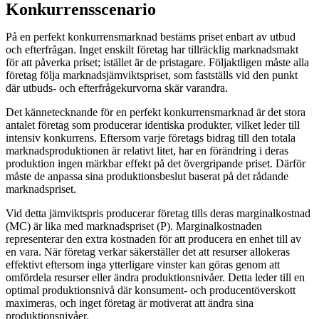
Konkurrensscenario
På en perfekt konkurrensmarknad bestäms priset enbart av utbud
och efterfrågan. Inget enskilt företag har tillräcklig marknadsmakt
för att påverka priset; istället är de pristagare. Följaktligen måste alla
företag följa marknadsjämviktspriset, som fastställs vid den punkt
där utbuds- och efterfrågekurvorna skär varandra.
Det kännetecknande för en perfekt konkurrensmarknad är det stora
antalet företag som producerar identiska produkter, vilket leder till
intensiv konkurrens. Eftersom varje företags bidrag till den totala
marknadsproduktionen är relativt litet, har en förändring i deras
produktion ingen märkbar effekt på det övergripande priset. Därför
måste de anpassa sina produktionsbeslut baserat på det rådande
marknadspriset.
Vid detta jämviktspris producerar företag tills deras marginalkostnad
(MC) är lika med marknadspriset (P). Marginalkostnaden
representerar den extra kostnaden för att producera en enhet till av
en vara. När företag verkar säkerställer det att resurser allokeras
effektivt eftersom inga ytterligare vinster kan göras genom att
omfördela resurser eller ändra produktionsnivåer. Detta leder till en
optimal produktionsnivå där konsument- och producentöverskott
maximeras, och inget företag är motiverat att ändra sina
produktionsnivåer.