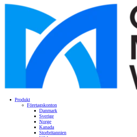
Produkt
Företagskonton
Danmark
Sverige
Norge
Kanada
Storbritannien