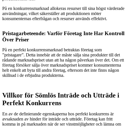
På en konkurrensmarknad allokeras resurser till sina högst värderade
användningar, vilket säkerställer att produktionen möter
konsumenternas efterfrågan och resurser används effektivt.
Pristagarbeteende: Varför Företag Inte Har Kontroll
Över Priser
På en perfekt konkurrensmarknad betraktas företag som
”pristagare”. Detta innebär att de måste sälja sina produkter till det
rådande marknadspriset utan att ha någon påverkan över det. Om ett
företag försöker sälja över marknadspriset kommer konsumenterna
helt enkelt att byta till andra företag, eftersom det inte finns någon
skillnad i de erbjudna produkterna.
Villkor för Sömlös Inträde och Utträde i
Perfekt Konkurrens
En av de definierande egenskaperna hos perfekt konkurrens är
avsaknaden av hinder för inträde och utträde. Företag kan fritt
komma in på marknaden när de ser vinstmöjligheter och lämna om