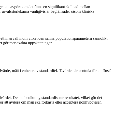
gen att avgöra om det finns en signifikant skillnad mellan
urvalsstorlekarna vanligtvis är begränsade, såsom kliniska
 ett intervall inom vilket den sanna populationsparametern sannolikt
et gör mer exakta uppskattningar.
värde, mätt i enheter av standardfel. T-värden är centrala för att förstå
ärdet. Denna beräkning standardiserar resultatet, vilket gör det
 för att avgöra om man ska förkasta eller acceptera nollhypotesen.