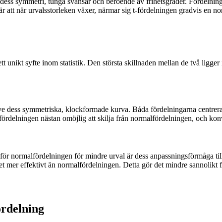
dess symmetri, tunga svansar och beroende av frihetsgrader. Fördelnin
 att när urvalsstorleken växer, närmar sig t-fördelningen gradvis en nor
nikt syfte inom statistik. Den största skillnaden mellan de två ligger i h
e dess symmetriska, klockformade kurva. Båda fördelningarna centrerar
t-fördelningen nästan omöjlig att skilja från normalfördelningen, och ko
amför normalfördelningen för mindre urval är dess anpassningsförmåga till 
et mer effektivt än normalfördelningen. Detta gör det mindre sannolikt för
ördelning