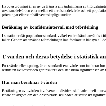
Hypotesprövning är en av de främsta användningarna av t-fördelningen, 
urvalsmedelvärden eller mellan ett urvalsmedelvärde och ett populati
prövningar eller samhällsvetenskapliga studier.
Beräkning av konfidensintervall med t-fördelning
I situationer där populationsstandardavvikelsen är okänd, används t-fö
faller. Genom att använda t-fördelningen kan forskare ta hänsyn till d
T-värden och deras betydelse i statistisk an
Ett t-värde, eller t-poäng, är ett standardiserat värde som indikerar hu
resultaten av t-tester och ger insikter i den statistiska signifikansen av 
Hur man beräknar t-värden
Beräkningen av t-värden involverar att dividera skillnaden mellan urv
lättare att avgöra om den observerade skillnaden är statistiskt signifi