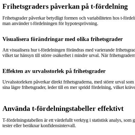
Frihetsgraders påverkan på t-fördelning
Frihetsgrader påverkar betydligt formen och variabiliteten hos t-fördeln
man använder t-fördelningen för hypotesprövning.
Visualisera förändringar med olika frihetsgrader
Att visualisera hur t-fördelningen förändras med varierande frihetsgra
vilket tar hänsyn till större osäkerhet i mindre urval. När frihetsgra
Effekten av urvalsstorlek på frihetsgrader
Urvalsstorleken påverkar direkt frihetsgraderna, med större urval som resu
sina lägre frihetsgrader, leder till en mer spridd fördelning, vilket kräv
Använda t-fördelningstabeller effektivt
T-fördelningstabellen är ett värdefullt verktyg i statistisk analys, som
tester eller beräknar konfidensintervall.