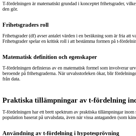
T-fördelningen är matematiskt grundad i konceptet frihetsgrader, vilket
den gör.
Frihetsgraders roll
Frihetsgrader (df) avser antalet värden i en beräkning som är fria att v
Frihetsgrader spelar en kritisk roll i att bestämma formen på t-fördeln
Matematisk definition och egenskaper
T-fördelningen definieras av en matematisk formel som involverar urva
beroende på frihetsgraderna. När urvalsstorleken ökar, blir fördelningens
från data.
Praktiska tillämpningar av t-fördelning ino
T-fördelningen har ett brett spektrum av praktiska tillämpningar inom s
population baserat på urvalsdata, även när vissa antaganden (som känd
Användning av t-fördelning i hypotesprövning