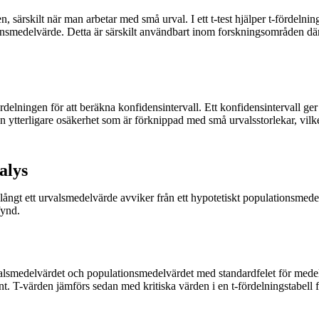
särskilt när man arbetar med små urval. I ett t-test hjälper t-fördelnin
onsmedelvärde. Detta är särskilt användbart inom forskningsområden där 
rdelningen för att beräkna konfidensintervall. Ett konfidensintervall ger
en ytterligare osäkerhet som är förknippad med små urvalsstorlekar, vilk
alys
r långt ett urvalsmedelvärde avviker från ett hypotetiskt populationsmedel
fynd.
alsmedelvärdet och populationsmedelvärdet med standardfelet för medelv
kant. T-värden jämförs sedan med kritiska värden i en t-fördelningstabell