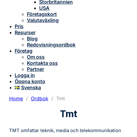
Storbritannien
USA
Företagskort
Valutaväxling
Pris
Resurser
Blog
Redovisningsordbok
Företag
Om oss
Kontakta oss
Partner
Logga in
Öppna konto
Svenska
Home
/
Ordbok
/
Tmt
Tmt
TMT omfattar teknik, media och telekommunikation