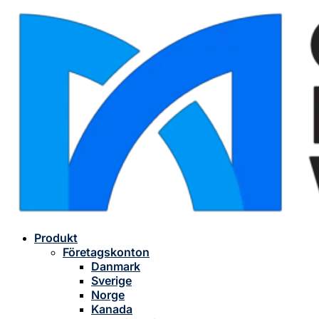
Produkt
Företagskonton
Danmark
Sverige
Norge
Kanada