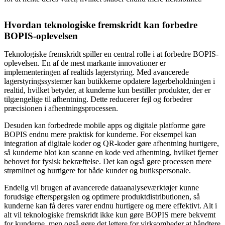
Hvordan teknologiske fremskridt kan forbedre
BOPIS-oplevelsen
Teknologiske fremskridt spiller en central rolle i at forbedre BOPIS-
oplevelsen. En af de mest markante innovationer er
implementeringen af realtids lagerstyring. Med avancerede
lagerstyringssystemer kan butikkerne opdatere lagerbeholdningen i
realtid, hvilket betyder, at kunderne kun bestiller produkter, der er
tilgængelige til afhentning. Dette reducerer fejl og forbedrer
præcisionen i afhentningsprocessen.
Desuden kan forbedrede mobile apps og digitale platforme gøre
BOPIS endnu mere praktisk for kunderne. For eksempel kan
integration af digitale koder og QR-koder gøre afhentning hurtigere,
så kunderne blot kan scanne en kode ved afhentning, hvilket fjerner
behovet for fysisk bekræftelse. Det kan også gøre processen mere
strømlinet og hurtigere for både kunder og butikspersonale.
Endelig vil brugen af avancerede dataanalyseværktøjer kunne
forudsige efterspørgslen og optimere produktdistributionen, så
kunderne kan få deres varer endnu hurtigere og mere effektivt. Alt i
alt vil teknologiske fremskridt ikke kun gøre BOPIS mere bekvemt
for kunderne, men også gøre det lettere for virksomheder at håndtere