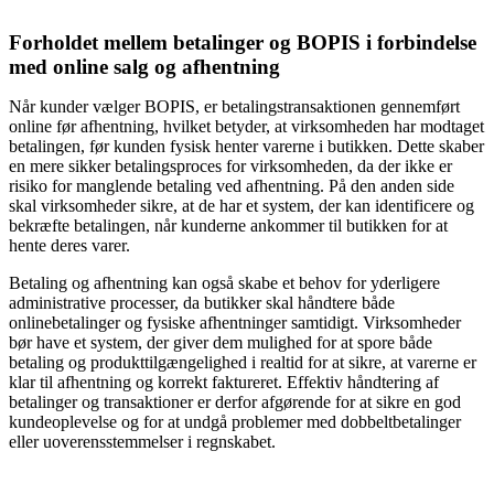
Forholdet mellem betalinger og BOPIS i forbindelse
med online salg og afhentning
Når kunder vælger BOPIS, er betalingstransaktionen gennemført
online før afhentning, hvilket betyder, at virksomheden har modtaget
betalingen, før kunden fysisk henter varerne i butikken. Dette skaber
en mere sikker betalingsproces for virksomheden, da der ikke er
risiko for manglende betaling ved afhentning. På den anden side
skal virksomheder sikre, at de har et system, der kan identificere og
bekræfte betalingen, når kunderne ankommer til butikken for at
hente deres varer.
Betaling og afhentning kan også skabe et behov for yderligere
administrative processer, da butikker skal håndtere både
onlinebetalinger og fysiske afhentninger samtidigt. Virksomheder
bør have et system, der giver dem mulighed for at spore både
betaling og produkttilgængelighed i realtid for at sikre, at varerne er
klar til afhentning og korrekt faktureret. Effektiv håndtering af
betalinger og transaktioner er derfor afgørende for at sikre en god
kundeoplevelse og for at undgå problemer med dobbeltbetalinger
eller uoverensstemmelser i regnskabet.