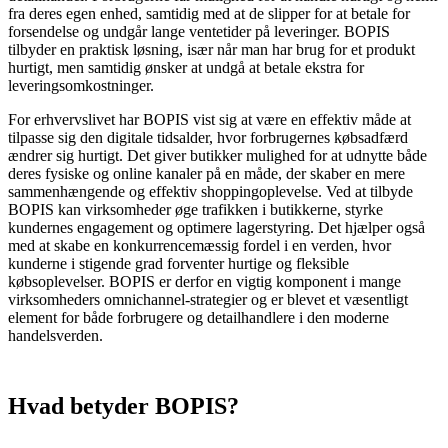
fra deres egen enhed, samtidig med at de slipper for at betale for
forsendelse og undgår lange ventetider på leveringer. BOPIS
tilbyder en praktisk løsning, især når man har brug for et produkt
hurtigt, men samtidig ønsker at undgå at betale ekstra for
leveringsomkostninger.
For erhvervslivet har BOPIS vist sig at være en effektiv måde at
tilpasse sig den digitale tidsalder, hvor forbrugernes købsadfærd
ændrer sig hurtigt. Det giver butikker mulighed for at udnytte både
deres fysiske og online kanaler på en måde, der skaber en mere
sammenhængende og effektiv shoppingoplevelse. Ved at tilbyde
BOPIS kan virksomheder øge trafikken i butikkerne, styrke
kundernes engagement og optimere lagerstyring. Det hjælper også
med at skabe en konkurrencemæssig fordel i en verden, hvor
kunderne i stigende grad forventer hurtige og fleksible
købsoplevelser. BOPIS er derfor en vigtig komponent i mange
virksomheders omnichannel-strategier og er blevet et væsentligt
element for både forbrugere og detailhandlere i den moderne
handelsverden.
Hvad betyder BOPIS?