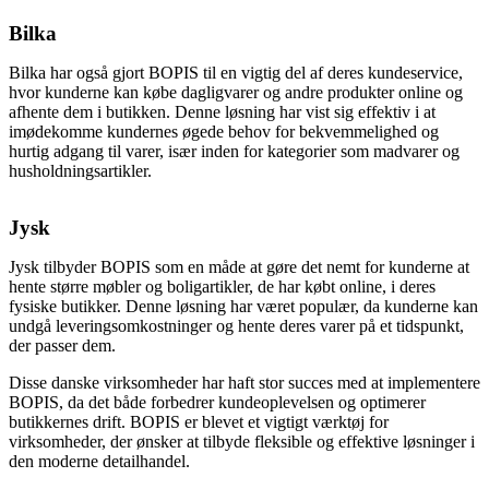
Bilka
Bilka har også gjort BOPIS til en vigtig del af deres kundeservice,
hvor kunderne kan købe dagligvarer og andre produkter online og
afhente dem i butikken. Denne løsning har vist sig effektiv i at
imødekomme kundernes øgede behov for bekvemmelighed og
hurtig adgang til varer, især inden for kategorier som madvarer og
husholdningsartikler.
Jysk
Jysk tilbyder BOPIS som en måde at gøre det nemt for kunderne at
hente større møbler og boligartikler, de har købt online, i deres
fysiske butikker. Denne løsning har været populær, da kunderne kan
undgå leveringsomkostninger og hente deres varer på et tidspunkt,
der passer dem.
Disse danske virksomheder har haft stor succes med at implementere
BOPIS, da det både forbedrer kundeoplevelsen og optimerer
butikkernes drift. BOPIS er blevet et vigtigt værktøj for
virksomheder, der ønsker at tilbyde fleksible og effektive løsninger i
den moderne detailhandel.