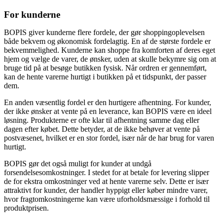
For kunderne
BOPIS giver kunderne flere fordele, der gør shoppingoplevelsen
både bekvem og økonomisk fordelagtig. En af de største fordele er
bekvemmelighed. Kunderne kan shoppe fra komforten af deres eget
hjem og vælge de varer, de ønsker, uden at skulle bekymre sig om at
bruge tid på at besøge butikken fysisk. Når ordren er gennemført,
kan de hente varerne hurtigt i butikken på et tidspunkt, der passer
dem.
En anden væsentlig fordel er den hurtigere afhentning. For kunder,
der ikke ønsker at vente på en leverance, kan BOPIS være en ideel
løsning. Produkterne er ofte klar til afhentning samme dag eller
dagen efter købet. Dette betyder, at de ikke behøver at vente på
postvæsenet, hvilket er en stor fordel, især når de har brug for varen
hurtigt.
BOPIS gør det også muligt for kunder at undgå
forsendelsesomkostninger. I stedet for at betale for levering slipper
de for ekstra omkostninger ved at hente varerne selv. Dette er især
attraktivt for kunder, der handler hyppigt eller køber mindre varer,
hvor fragtomkostningerne kan være uforholdsmæssige i forhold til
produktprisen.