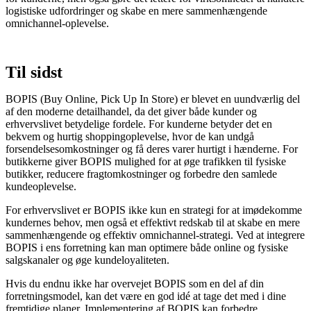
logistiske udfordringer og skabe en mere sammenhængende
omnichannel-oplevelse.
Til sidst
BOPIS (Buy Online, Pick Up In Store) er blevet en uundværlig del
af den moderne detailhandel, da det giver både kunder og
erhvervslivet betydelige fordele. For kunderne betyder det en
bekvem og hurtig shoppingoplevelse, hvor de kan undgå
forsendelsesomkostninger og få deres varer hurtigt i hænderne. For
butikkerne giver BOPIS mulighed for at øge trafikken til fysiske
butikker, reducere fragtomkostninger og forbedre den samlede
kundeoplevelse.
For erhvervslivet er BOPIS ikke kun en strategi for at imødekomme
kundernes behov, men også et effektivt redskab til at skabe en mere
sammenhængende og effektiv omnichannel-strategi. Ved at integrere
BOPIS i ens forretning kan man optimere både online og fysiske
salgskanaler og øge kundeloyaliteten.
Hvis du endnu ikke har overvejet BOPIS som en del af din
forretningsmodel, kan det være en god idé at tage det med i dine
fremtidige planer. Implementering af BOPIS kan forbedre