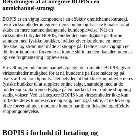
Betydningen af at integrere BOPIS i en
omnichannel-strategi
BOPIS er en vigtig komponent i en effektiv omnichannel-strategi,
hvor virksomheder integrerer deres online og fysiske kanaler for at
skabe en mere sammenhængende kundeoplevelse. Når en
virksomhed tilbyder BOPIS, binder den sine digitale platforme
sammen med fysiske butikker, hvilket giver kunderne en mere
fleksibel og strømlinet måde at shoppe på. Dette er især vigtigt i en
tid, hvor kunderne forventer at kunne skifte mellem kanaler, uden at
opleve fragmentering i oplevelsen.
En velfungerende omnichannel-strategi, der omfatter BOPIS, giver
virksomheder mulighed for at nå kunderne på flere måder og på
tværs af flere touchpoints. Det betyder, at butikker kan udnytte deres
fysiske butikker til at supplere online salget, samtidig med at de
holder sig konkurrencedygtige på en marked, hvor online shopping
stadig vokser. Ved at integrere BOPIS kan virksomheder ikke kun
forbedre deres kundeservice og salg, men også sikre, at de lever op
til de forventninger, moderne kunder har til en fleksibel og effektiv
shoppingoplevelse.
BOPIS i forhold til betaling og