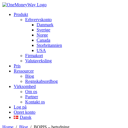
Produkt
Erhvervskonto
Danmark
Sverige
Norge
Canada
Storbritannien
USA
Firmakort
Valutaveksling
Pris
Ressourcer
Blog
Regnskabsordbog
Virksomhed
Om os
Partner
Kontakt os
Log på
Opret konto
Dansk
Home
/
Blog
/
BOPIS – betydning