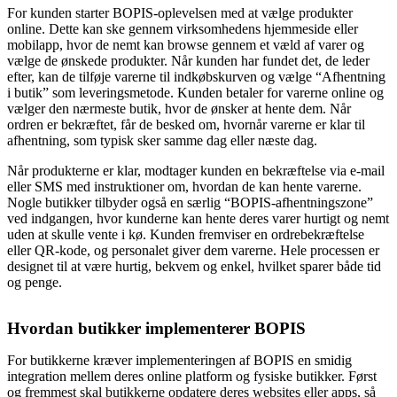
For kunden starter BOPIS-oplevelsen med at vælge produkter
online. Dette kan ske gennem virksomhedens hjemmeside eller
mobilapp, hvor de nemt kan browse gennem et væld af varer og
vælge de ønskede produkter. Når kunden har fundet det, de leder
efter, kan de tilføje varerne til indkøbskurven og vælge “Afhentning
i butik” som leveringsmetode. Kunden betaler for varerne online og
vælger den nærmeste butik, hvor de ønsker at hente dem. Når
ordren er bekræftet, får de besked om, hvornår varerne er klar til
afhentning, som typisk sker samme dag eller næste dag.
Når produkterne er klar, modtager kunden en bekræftelse via e-mail
eller SMS med instruktioner om, hvordan de kan hente varerne.
Nogle butikker tilbyder også en særlig “BOPIS-afhentningszone”
ved indgangen, hvor kunderne kan hente deres varer hurtigt og nemt
uden at skulle vente i kø. Kunden fremviser en ordrebekræftelse
eller QR-kode, og personalet giver dem varerne. Hele processen er
designet til at være hurtig, bekvem og enkel, hvilket sparer både tid
og penge.
Hvordan butikker implementerer BOPIS
For butikkerne kræver implementeringen af BOPIS en smidig
integration mellem deres online platform og fysiske butikker. Først
og fremmest skal butikkerne opdatere deres websites eller apps, så