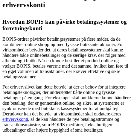
erhvervskonti
Hvordan BOPIS kan påvirke betalingssystemer og
forretningskonti
BOPIS-ordrer påvirker betalingssystemer på flere måder, da de
kombinerer online shopping med fysiske butiksinteraktioner. For
virksomheder betyder det, at deres betalingssystemer skal kunne
håndtere både onlinebetalinger og de særlige krav, der følger med
afhentning i butik. Når en kunde bestiller et produkt online og
vælger BOPIS, betales varerne med det samme, hvilket kan føre til
en øget volumen af transaktioner, der kræver effektive og sikre
betalingssystemer.
For erhvervslivet kan dette betyde, at der er behov for at integrere
betalingsteknologier, der understøtter både online og fysiske
betalinger på én gang. For eksempel skal butikkerne kunne håndtere
den betaling, der er gennemført online, og sikre, at systemerne er
synkroniserede med butikkens kassesystemer for at undgå fejl.
Derudover kan det betyde, at virksomheder skal opdatere deres
erhvervskonti
, så de kan håndtere de nye betalingsstrømme og
transaktionsmønstre, som BOPIS medfører, f.eks. hurtigere
udbetalinger eller højere hyppighed af små betalinger.