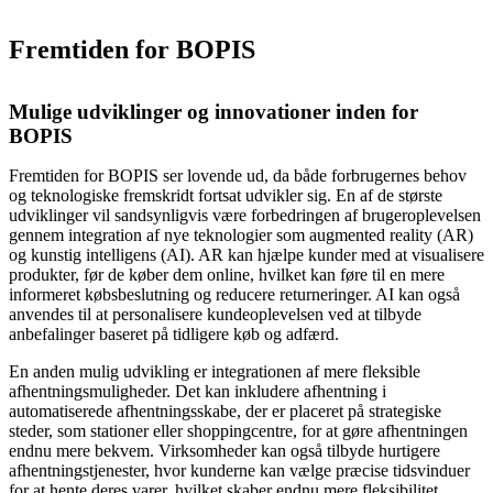
Fremtiden for BOPIS
Mulige udviklinger og innovationer inden for
BOPIS
Fremtiden for BOPIS ser lovende ud, da både forbrugernes behov
og teknologiske fremskridt fortsat udvikler sig. En af de største
udviklinger vil sandsynligvis være forbedringen af brugeroplevelsen
gennem integration af nye teknologier som augmented reality (AR)
og kunstig intelligens (AI). AR kan hjælpe kunder med at visualisere
produkter, før de køber dem online, hvilket kan føre til en mere
informeret købsbeslutning og reducere returneringer. AI kan også
anvendes til at personalisere kundeoplevelsen ved at tilbyde
anbefalinger baseret på tidligere køb og adfærd.
En anden mulig udvikling er integrationen af mere fleksible
afhentningsmuligheder. Det kan inkludere afhentning i
automatiserede afhentningsskabe, der er placeret på strategiske
steder, som stationer eller shoppingcentre, for at gøre afhentningen
endnu mere bekvem. Virksomheder kan også tilbyde hurtigere
afhentningstjenester, hvor kunderne kan vælge præcise tidsvinduer
for at hente deres varer, hvilket skaber endnu mere fleksibilitet.