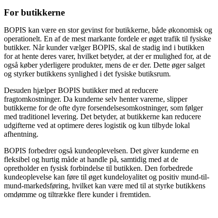
For butikkerne
BOPIS kan være en stor gevinst for butikkerne, både økonomisk og
operationelt. En af de mest markante fordele er øget trafik til fysiske
butikker. Når kunder vælger BOPIS, skal de stadig ind i butikken
for at hente deres varer, hvilket betyder, at der er mulighed for, at de
også køber yderligere produkter, mens de er der. Dette øger salget
og styrker butikkens synlighed i det fysiske butiksrum.
Desuden hjælper BOPIS butikker med at reducere
fragtomkostninger. Da kunderne selv henter varerne, slipper
butikkerne for de ofte dyre forsendelsesomkostninger, som følger
med traditionel levering. Det betyder, at butikkerne kan reducere
udgifterne ved at optimere deres logistik og kun tilbyde lokal
afhentning.
BOPIS forbedrer også kundeoplevelsen. Det giver kunderne en
fleksibel og hurtig måde at handle på, samtidig med at de
opretholder en fysisk forbindelse til butikken. Den forbedrede
kundeoplevelse kan føre til øget kundeloyalitet og positiv mund-til-
mund-markedsføring, hvilket kan være med til at styrke butikkens
omdømme og tiltrække flere kunder i fremtiden.