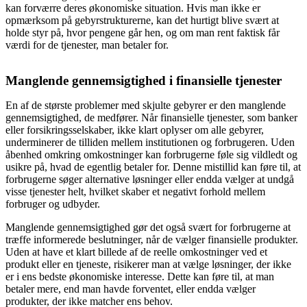
kan forværre deres økonomiske situation. Hvis man ikke er
opmærksom på gebyrstrukturerne, kan det hurtigt blive svært at
holde styr på, hvor pengene går hen, og om man rent faktisk får
værdi for de tjenester, man betaler for.
Manglende gennemsigtighed i finansielle tjenester
En af de største problemer med skjulte gebyrer er den manglende
gennemsigtighed, de medfører. Når finansielle tjenester, som banker
eller forsikringsselskaber, ikke klart oplyser om alle gebyrer,
underminerer de tilliden mellem institutionen og forbrugeren. Uden
åbenhed omkring omkostninger kan forbrugerne føle sig vildledt og
usikre på, hvad de egentlig betaler for. Denne mistillid kan føre til, at
forbrugerne søger alternative løsninger eller endda vælger at undgå
visse tjenester helt, hvilket skaber et negativt forhold mellem
forbruger og udbyder.
Manglende gennemsigtighed gør det også svært for forbrugerne at
træffe informerede beslutninger, når de vælger finansielle produkter.
Uden at have et klart billede af de reelle omkostninger ved et
produkt eller en tjeneste, risikerer man at vælge løsninger, der ikke
er i ens bedste økonomiske interesse. Dette kan føre til, at man
betaler mere, end man havde forventet, eller endda vælger
produkter, der ikke matcher ens behov.