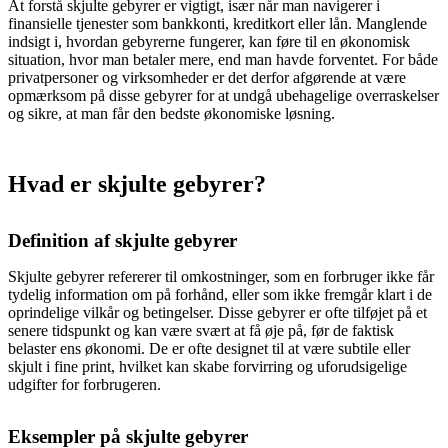
At forstå skjulte gebyrer er vigtigt, især når man navigerer i
finansielle tjenester som bankkonti, kreditkort eller lån. Manglende
indsigt i, hvordan gebyrerne fungerer, kan føre til en økonomisk
situation, hvor man betaler mere, end man havde forventet. For både
privatpersoner og virksomheder er det derfor afgørende at være
opmærksom på disse gebyrer for at undgå ubehagelige overraskelser
og sikre, at man får den bedste økonomiske løsning.
Hvad er skjulte gebyrer?
Definition af skjulte gebyrer
Skjulte gebyrer refererer til omkostninger, som en forbruger ikke får
tydelig information om på forhånd, eller som ikke fremgår klart i de
oprindelige vilkår og betingelser. Disse gebyrer er ofte tilføjet på et
senere tidspunkt og kan være svært at få øje på, før de faktisk
belaster ens økonomi. De er ofte designet til at være subtile eller
skjult i fine print, hvilket kan skabe forvirring og uforudsigelige
udgifter for forbrugeren.
Eksempler på skjulte gebyrer