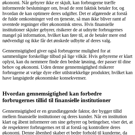
økonomi. Når gebyrer ikke er skjult, kan forbrugerne træffe
informerede beslutninger om, hvad de rent faktisk betaler for, og
hvordan de kan optimere deres udgifter. Det er afgørende at forstå
de fulde omkostninger ved en tjeneste, så man ikke bliver ramt af
uventede regninger eller økonomisk stress. Hvis finansielle
institutioner skjuler gebyrer, risikerer de at udnytte forbrugernes
mangel på information, hvilket kan føre til, at de betaler mere end
nødvendigt og ikke får det ønskede udbytte af deres valg.
Gennemsigtighed giver også forbrugerne mulighed for at
sammenligne forskellige tilbud på lige vilkår. Hvis gebyrerne er klart
oplyst, kan du nemmere finde den bedste løsning, der passer til dine
behov og økonomi. Uden denne gennemsigtighed risikerer
forbrugerne at vælge dyre eller utilstrækkelige produkter, hvilket kan
have langsigtede økonomiske konsekvenser.
Hvordan gennemsigtighed kan forbedre
forbrugernes tillid til finansielle institutioner
Gennemsigtighed er en grundlæggende faktor, der bygger tillid
mellem finansielle institutioner og deres kunder. Når en institution
klart og åbent informerer om sine gebyrer og betingelser, viser det, at
de respekterer forbrugernes ret til at forstå og kontrollere deres
økonomi. Denne åbenhed skaber et bedre forhold til kunderne, da