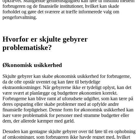
opkrævet. Manglende gennemsigtighed kan føre til mistillid mellem
forbrugeren og de finansielle institutioner, hvilket kan skade
forholdet og gøre det sværere at træffe informerede valg om
pengeforvaltning.
Hvorfor er skjulte gebyrer
problematiske?
Økonomisk usikkerhed
Skjulte gebyrer kan skabe økonomisk usikkerhed for forbrugerne,
da de ofte opstår uventet og kan føre til betydelige
ekstraomkostninger. Når gebyrerne ikke er tydeligt oplyst, kan det
være svært at planlægge og budgettere økonomien korrekt.
Forbrugerne kan blive ramt af uforudsete udgifter, som kan tære på
deres opsparing eller skabe problemer med at opfylde andre
finansielle forpligtelser. Denne form for økonomisk usikkerhed kan
især være problematisk for personer med stramme budgetter eller
dem, der allerede kæmper med gæld.
Desuden kan gentagne skjulte gebyrer over tid føre til en ophobning
af omkostninger, som forbrugeren ikke havde regnet med, hvilket