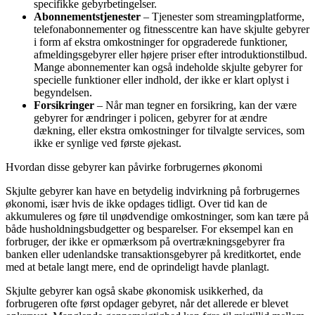
specifikke gebyrbetingelser.
Abonnementstjenester
– Tjenester som streamingplatforme,
telefonabonnementer og fitnesscentre kan have skjulte gebyrer
i form af ekstra omkostninger for opgraderede funktioner,
afmeldingsgebyrer eller højere priser efter introduktionstilbud.
Mange abonnementer kan også indeholde skjulte gebyrer for
specielle funktioner eller indhold, der ikke er klart oplyst i
begyndelsen.
Forsikringer
– Når man tegner en forsikring, kan der være
gebyrer for ændringer i policen, gebyrer for at ændre
dækning, eller ekstra omkostninger for tilvalgte services, som
ikke er synlige ved første øjekast.
Hvordan disse gebyrer kan påvirke forbrugernes økonomi
Skjulte gebyrer kan have en betydelig indvirkning på forbrugernes
økonomi, især hvis de ikke opdages tidligt. Over tid kan de
akkumuleres og føre til unødvendige omkostninger, som kan tære på
både husholdningsbudgetter og besparelser. For eksempel kan en
forbruger, der ikke er opmærksom på overtrækningsgebyrer fra
banken eller udenlandske transaktionsgebyrer på kreditkortet, ende
med at betale langt mere, end de oprindeligt havde planlagt.
Skjulte gebyrer kan også skabe økonomisk usikkerhed, da
forbrugeren ofte først opdager gebyret, når det allerede er blevet