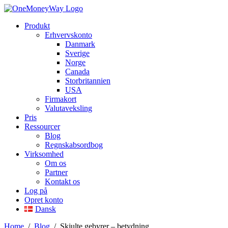
Produkt
Erhvervskonto
Danmark
Sverige
Norge
Canada
Storbritannien
USA
Firmakort
Valutaveksling
Pris
Ressourcer
Blog
Regnskabsordbog
Virksomhed
Om os
Partner
Kontakt os
Log på
Opret konto
Dansk
Home
/
Blog
/
Skjulte gebyrer – betydning