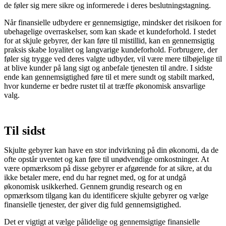
de føler sig mere sikre og informerede i deres beslutningstagning.
Når finansielle udbydere er gennemsigtige, mindsker det risikoen for
ubehagelige overraskelser, som kan skade et kundeforhold. I stedet
for at skjule gebyrer, der kan føre til mistillid, kan en gennemsigtig
praksis skabe loyalitet og langvarige kundeforhold. Forbrugere, der
føler sig trygge ved deres valgte udbyder, vil være mere tilbøjelige til
at blive kunder på lang sigt og anbefale tjenesten til andre. I sidste
ende kan gennemsigtighed føre til et mere sundt og stabilt marked,
hvor kunderne er bedre rustet til at træffe økonomisk ansvarlige
valg.
Til sidst
Skjulte gebyrer kan have en stor indvirkning på din økonomi, da de
ofte opstår uventet og kan føre til unødvendige omkostninger. At
være opmærksom på disse gebyrer er afgørende for at sikre, at du
ikke betaler mere, end du har regnet med, og for at undgå
økonomisk usikkerhed. Gennem grundig research og en
opmærksom tilgang kan du identificere skjulte gebyrer og vælge
finansielle tjenester, der giver dig fuld gennemsigtighed.
Det er vigtigt at vælge pålidelige og gennemsigtige finansielle