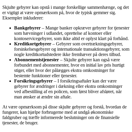
Skjulte gebyrer kan opstå i mange forskellige sammenhænge, og det
er vigtigt at være opmærksom på, hvor de typisk gemmer sig.
Eksempler inkluderer:
Bankgebyrer
– Mange banker opkræver gebyrer for tjenester
som hævninger i udlandet, oprettelse af kontoer eller
kontoservicegebyrer, som ikke altid er oplyst klart på forhånd.
Kreditkortgebyrer
– Gebyrer som overtrækningsgebyrer,
forsinkelsesgebyrer og internationale transaktionsgebyrer, som
nogle kreditkortudstedere ikke fremhæver på deres tilbud.
Abonnementstjenester
– Skjulte gebyrer kan også være
forbundet med abonnementer, hvor en initial lav pris hurtigt
stiger, eller hvor der pålægges ekstra omkostninger for
bestemte funktioner eller tjenester.
Forsikringsgebyrer
– I forsikringsaftaler kan der være
gebyrer for ændringer i dækning eller ekstra omkostninger
ved afbestilling af en policen, som først bliver afsløret, når
man ønsker at ændre sin aftale.
At være opmærksom på disse skjulte gebyrer og forstå, hvordan de
fungerer, kan hjælpe forbrugerne med at undgå økonomiske
faldgruber og træffe informerede beslutninger om de finansielle
tjenester, de bruger.