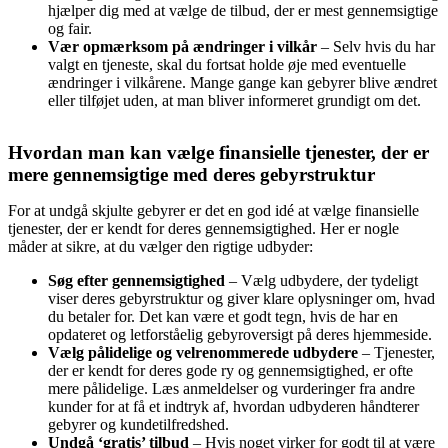
hjælper dig med at vælge de tilbud, der er mest gennemsigtige
og fair.
Vær opmærksom på ændringer i vilkår
– Selv hvis du har
valgt en tjeneste, skal du fortsat holde øje med eventuelle
ændringer i vilkårene. Mange gange kan gebyrer blive ændret
eller tilføjet uden, at man bliver informeret grundigt om det.
Hvordan man kan vælge finansielle tjenester, der er
mere gennemsigtige med deres gebyrstruktur
For at undgå skjulte gebyrer er det en god idé at vælge finansielle
tjenester, der er kendt for deres gennemsigtighed. Her er nogle
måder at sikre, at du vælger den rigtige udbyder:
Søg efter gennemsigtighed
– Vælg udbydere, der tydeligt
viser deres gebyrstruktur og giver klare oplysninger om, hvad
du betaler for. Det kan være et godt tegn, hvis de har en
opdateret og letforståelig gebyroversigt på deres hjemmeside.
Vælg pålidelige og velrenommerede udbydere
– Tjenester,
der er kendt for deres gode ry og gennemsigtighed, er ofte
mere pålidelige. Læs anmeldelser og vurderinger fra andre
kunder for at få et indtryk af, hvordan udbyderen håndterer
gebyrer og kundetilfredshed.
Undgå ‘gratis’ tilbud
– Hvis noget virker for godt til at være