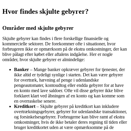
Hvor findes skjulte gebyrer?
Områder med skjulte gebyrer
Skjulte gebyrer kan findes i flere forskellige finansielle og
kommercielle sektorer. De forekommer ofte i situationer, hvor
forbrugeren ikke er opmærksom på de ekstra omkostninger, der kan
blive pålagt efter købet eller aftalens indgåelse. Her er nogle
områder, hvor skjulte gebyrer er almindelige:
Banker
– Mange banker opkræver gebyrer for tjenester, der
ikke altid er tydeligt synlige i starten. Det kan være gebyrer
for overtræk, hævning af penge i udenlandske
pengeautomater, kontoudtog eller endda gebyrer for at have
en konto med lave saldoer. Ofte vil disse gebyrer ikke blive
forklaret klart ved åbningen af en konto og kan komme som
en overraskelse senere.
Kreditkort
– Skjulte gebyrer på kreditkort kan inkludere
overtrækningsgebyrer, gebyrer for udenlandske transaktioner,
og forsinkelsesgebyrer. Forbrugerne kan blive ramt af ekstra
omkostninger, hvis de ikke betaler deres regning til tiden eller
bruger kreditkortet uden at være opmærksomme på de