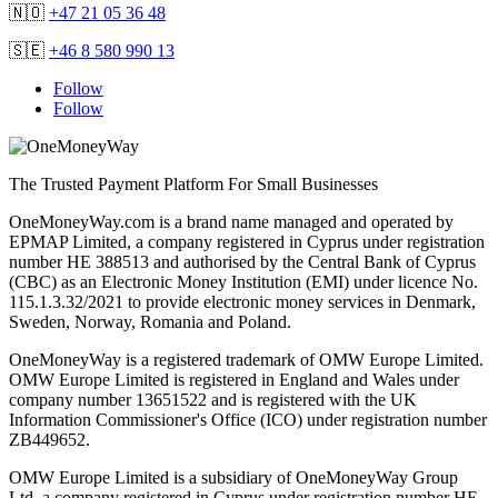
🇳🇴
+47 21 05 36 48
🇸🇪
+46 8 580 990 13
Follow
Follow
The Trusted Payment Platform For Small Businesses
OneMoneyWay.com is a brand name managed and operated by
EPMAP Limited, a company registered in Cyprus under registration
number ΗΕ 388513 and authorised by the Central Bank of Cyprus
(CBC) as an Electronic Money Institution (EMI) under licence No.
115.1.3.32/2021 to provide electronic money services in Denmark,
Sweden, Norway, Romania and Poland.
OneMoneyWay is a registered trademark of OMW Europe Limited.
OMW Europe Limited is registered in England and Wales under
company number 13651522 and is registered with the UK
Information Commissioner's Office (ICO) under registration number
ZB449652.
OMW Europe Limited is a subsidiary of OneMoneyWay Group
Ltd, a company registered in Cyprus under registration number ΗΕ