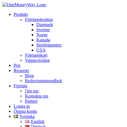
Produkt
Företagskonton
Danmark
Sverige
Norge
Kanada
Storbritannien
USA
Företagskort
Valutaväxling
Pris
Resurser
Blog
Redovisningsordbok
Företag
Om oss
Kontakta oss
Partner
Logga in
Öppna konto
Svenska
English
Deutsch