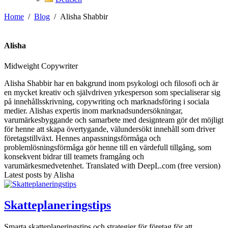
Home
/
Blog
/
Alisha Shabbir
Alisha
Midweight Copywriter
Alisha Shabbir har en bakgrund inom psykologi och filosofi och är
en mycket kreativ och självdriven yrkesperson som specialiserar sig
på innehållsskrivning, copywriting och marknadsföring i sociala
medier. Alishas expertis inom marknadsundersökningar,
varumärkesbyggande och samarbete med designteam gör det möjligt
för henne att skapa övertygande, välundersökt innehåll som driver
företagstillväxt. Hennes anpassningsförmåga och
problemlösningsförmåga gör henne till en värdefull tillgång, som
konsekvent bidrar till teamets framgång och
varumärkesmedvetenhet. Translated with DeepL.com (free version)
Latest posts by Alisha
Skatteplaneringstips
Smarta skatteplaneringstips och strategier för företag för att