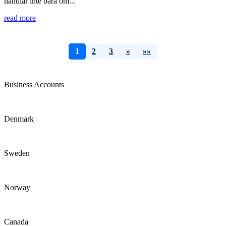
handlar inte bara om...
read more
1
2
3
»
»»
Business Accounts
Denmark
Sweden
Norway
Canada