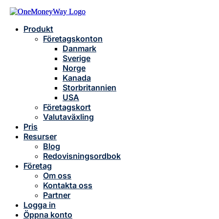
Produkt
Företagskonton
Danmark
Sverige
Norge
Kanada
Storbritannien
USA
Företagskort
Valutaväxling
Pris
Resurser
Blog
Redovisningsordbok
Företag
Om oss
Kontakta oss
Partner
Logga in
Öppna konto