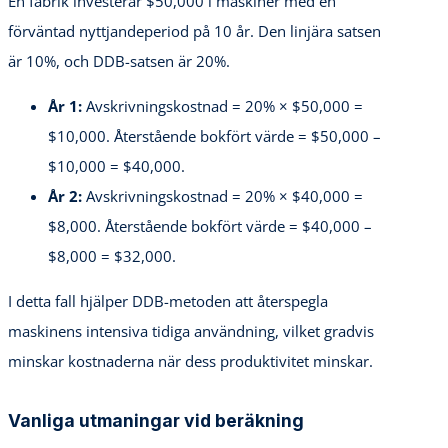
En fabrik investerar $50,000 i maskiner med en
förväntad nyttjandeperiod på 10 år. Den linjära satsen
är 10%, och DDB-satsen är 20%.
År 1:
Avskrivningskostnad = 20% × $50,000 =
$10,000. Återstående bokfört värde = $50,000 –
$10,000 = $40,000.
År 2:
Avskrivningskostnad = 20% × $40,000 =
$8,000. Återstående bokfört värde = $40,000 –
$8,000 = $32,000.
I detta fall hjälper DDB-metoden att återspegla
maskinens intensiva tidiga användning, vilket gradvis
minskar kostnaderna när dess produktivitet minskar.
Vanliga utmaningar vid beräkning