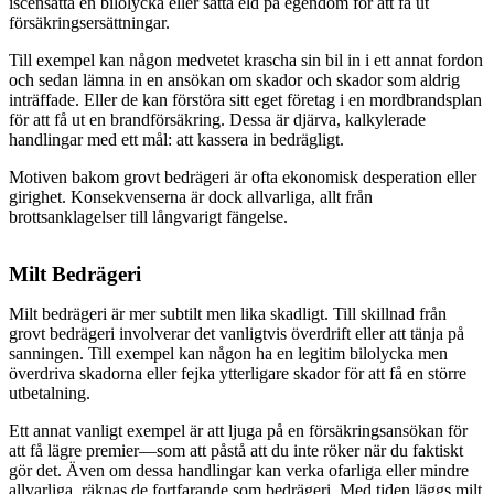
iscensätta en bilolycka eller sätta eld på egendom för att få ut
försäkringsersättningar.
Till exempel kan någon medvetet krascha sin bil in i ett annat fordon
och sedan lämna in en ansökan om skador och skador som aldrig
inträffade. Eller de kan förstöra sitt eget företag i en mordbrandsplan
för att få ut en brandförsäkring. Dessa är djärva, kalkylerade
handlingar med ett mål: att kassera in bedrägligt.
Motiven bakom grovt bedrägeri är ofta ekonomisk desperation eller
girighet. Konsekvenserna är dock allvarliga, allt från
brottsanklagelser till långvarigt fängelse.
Milt Bedrägeri
Milt bedrägeri är mer subtilt men lika skadligt. Till skillnad från
grovt bedrägeri involverar det vanligtvis överdrift eller att tänja på
sanningen. Till exempel kan någon ha en legitim bilolycka men
överdriva skadorna eller fejka ytterligare skador för att få en större
utbetalning.
Ett annat vanligt exempel är att ljuga på en försäkringsansökan för
att få lägre premier—som att påstå att du inte röker när du faktiskt
gör det. Även om dessa handlingar kan verka ofarliga eller mindre
allvarliga, räknas de fortfarande som bedrägeri. Med tiden läggs milt