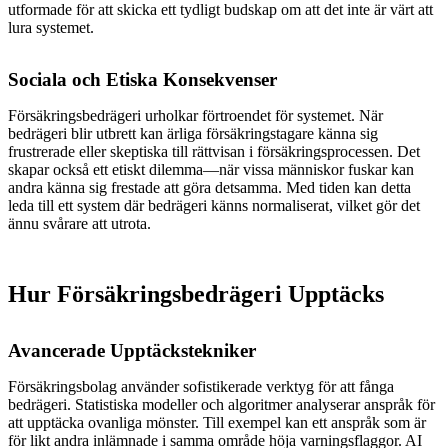
utformade för att skicka ett tydligt budskap om att det inte är värt att
lura systemet.
Sociala och Etiska Konsekvenser
Försäkringsbedrägeri urholkar förtroendet för systemet. När
bedrägeri blir utbrett kan ärliga försäkringstagare känna sig
frustrerade eller skeptiska till rättvisan i försäkringsprocessen. Det
skapar också ett etiskt dilemma—när vissa människor fuskar kan
andra känna sig frestade att göra detsamma. Med tiden kan detta
leda till ett system där bedrägeri känns normaliserat, vilket gör det
ännu svårare att utrota.
Hur Försäkringsbedrägeri Upptäcks
Avancerade Upptäckstekniker
Försäkringsbolag använder sofistikerade verktyg för att fånga
bedrägeri. Statistiska modeller och algoritmer analyserar anspråk för
att upptäcka ovanliga mönster. Till exempel kan ett anspråk som är
för likt andra inlämnade i samma område höja varningsflaggor. AI