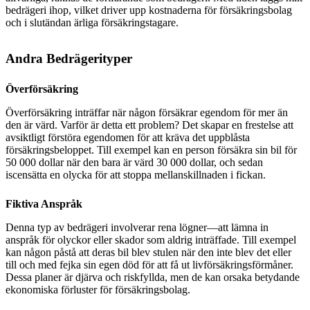
bedrägeri ihop, vilket driver upp kostnaderna för försäkringsbolag
och i slutändan ärliga försäkringstagare.
Andra Bedrägerityper
Överförsäkring
Överförsäkring inträffar när någon försäkrar egendom för mer än
den är värd. Varför är detta ett problem? Det skapar en frestelse att
avsiktligt förstöra egendomen för att kräva det uppblåsta
försäkringsbeloppet. Till exempel kan en person försäkra sin bil för
50 000 dollar när den bara är värd 30 000 dollar, och sedan
iscensätta en olycka för att stoppa mellanskillnaden i fickan.
Fiktiva Anspråk
Denna typ av bedrägeri involverar rena lögner—att lämna in
anspråk för olyckor eller skador som aldrig inträffade. Till exempel
kan någon påstå att deras bil blev stulen när den inte blev det eller
till och med fejka sin egen död för att få ut livförsäkringsförmåner.
Dessa planer är djärva och riskfyllda, men de kan orsaka betydande
ekonomiska förluster för försäkringsbolag.