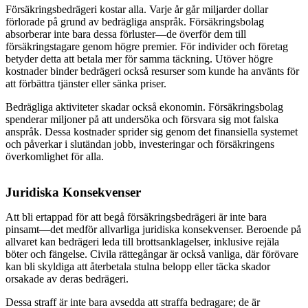
Försäkringsbedrägeri kostar alla. Varje år går miljarder dollar
förlorade på grund av bedrägliga anspråk. Försäkringsbolag
absorberar inte bara dessa förluster—de överför dem till
försäkringstagare genom högre premier. För individer och företag
betyder detta att betala mer för samma täckning. Utöver högre
kostnader binder bedrägeri också resurser som kunde ha använts för
att förbättra tjänster eller sänka priser.
Bedrägliga aktiviteter skadar också ekonomin. Försäkringsbolag
spenderar miljoner på att undersöka och försvara sig mot falska
anspråk. Dessa kostnader sprider sig genom det finansiella systemet
och påverkar i slutändan jobb, investeringar och försäkringens
överkomlighet för alla.
Juridiska Konsekvenser
Att bli ertappad för att begå försäkringsbedrägeri är inte bara
pinsamt—det medför allvarliga juridiska konsekvenser. Beroende på
allvaret kan bedrägeri leda till brottsanklagelser, inklusive rejäla
böter och fängelse. Civila rättegångar är också vanliga, där förövare
kan bli skyldiga att återbetala stulna belopp eller täcka skador
orsakade av deras bedrägeri.
Dessa straff är inte bara avsedda att straffa bedragare; de är