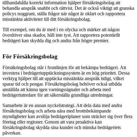
tillhandahålla korrekt information hjälper försäkringsbolag att
behandla anspråk snabbt och rättvist. Det är också viktigt att granska
policys noggrant, ställa frågor när något är oklart och rapportera
misstänkta aktiviteter till ditt försäkringsbolag.
Till exempel, om du är med i en olycka och märker att någon
överdriver sina skador, håll inte tyst. Att rapportera potentiellt
bedrägeri kan skydda dig och andra från högre premier.
För Försäkringsbolag
Försäkringsbolag står i frontlinjen för att bekämpa bedrägeri. Att
investera i bedrägeriupptäckningssystem är en hög prioritet. Dessa
verktyg hjälper till att upptäcka misstänkta anspråk tidigt, vilket
sparar tid och pengar. Försäkringsbolag behöver också utbilda
anställda att känna igen varningssignaler och arbeta med
bedrägeriutredare för att säkerställa grundliga utredningar.
Samarbete är en annan nyckelstrategi. Att dela data med andra
försäkringsbolag och arbeta nära med brottsbekämpande
myndigheter kan avslöja bedrägeriplaner som sträcker sig över flera
företag eller regioner. Genom att vara proaktiva kan
försäkringsbolag skydda sina kunder och minska bedrägeriets
påverkan.