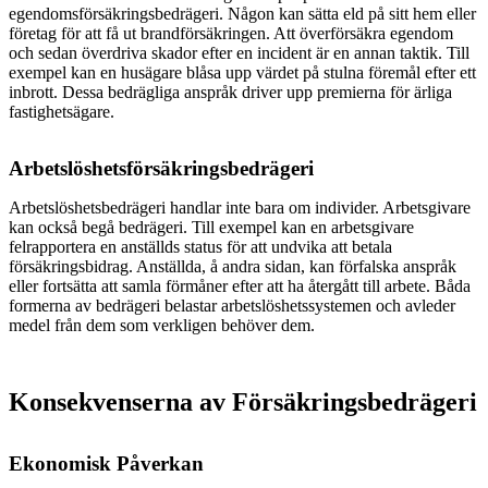
egendomsförsäkringsbedrägeri. Någon kan sätta eld på sitt hem eller
företag för att få ut brandförsäkringen. Att överförsäkra egendom
och sedan överdriva skador efter en incident är en annan taktik. Till
exempel kan en husägare blåsa upp värdet på stulna föremål efter ett
inbrott. Dessa bedrägliga anspråk driver upp premierna för ärliga
fastighetsägare.
Arbetslöshetsförsäkringsbedrägeri
Arbetslöshetsbedrägeri handlar inte bara om individer. Arbetsgivare
kan också begå bedrägeri. Till exempel kan en arbetsgivare
felrapportera en anställds status för att undvika att betala
försäkringsbidrag. Anställda, å andra sidan, kan förfalska anspråk
eller fortsätta att samla förmåner efter att ha återgått till arbete. Båda
formerna av bedrägeri belastar arbetslöshetssystemen och avleder
medel från dem som verkligen behöver dem.
Konsekvenserna av Försäkringsbedrägeri
Ekonomisk Påverkan