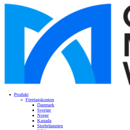
Produkt
Företagskonton
Danmark
Sverige
Norge
Kanada
Storbritannien