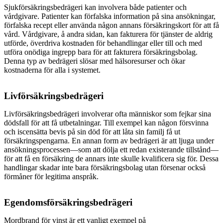
Sjukförsäkringsbedrägeri kan involvera både patienter och
vårdgivare. Patienter kan förfalska information på sina ansökningar,
förfalska recept eller använda någon annans försäkringskort för att få
vård. Vårdgivare, å andra sidan, kan fakturera för tjänster de aldrig
utförde, överdriva kostnaden för behandlingar eller till och med
utföra onödiga ingrepp bara för att fakturera försäkringsbolag.
Denna typ av bedrägeri slösar med hälsoresurser och ökar
kostnaderna för alla i systemet.
Livförsäkringsbedrägeri
Livförsäkringsbedrägeri involverar ofta människor som fejkar sina
dödsfall för att få utbetalningar. Till exempel kan någon försvinna
och iscensätta bevis på sin död för att låta sin familj få ut
försäkringspengarna. En annan form av bedrägeri är att ljuga under
ansökningsprocessen—som att dölja ett redan existerande tillstånd—
för att få en försäkring de annars inte skulle kvalificera sig för. Dessa
handlingar skadar inte bara försäkringsbolag utan försenar också
förmåner för legitima anspråk.
Egendomsförsäkringsbedrägeri
Mordbrand för vinst är ett vanligt exempel på