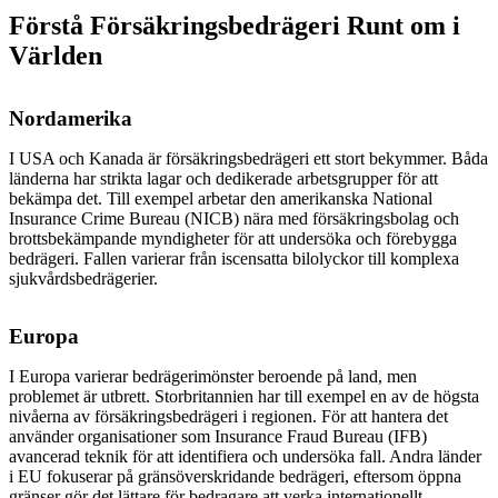
Förstå Försäkringsbedrägeri Runt om i
Världen
Nordamerika
I USA och Kanada är försäkringsbedrägeri ett stort bekymmer. Båda
länderna har strikta lagar och dedikerade arbetsgrupper för att
bekämpa det. Till exempel arbetar den amerikanska National
Insurance Crime Bureau (NICB) nära med försäkringsbolag och
brottsbekämpande myndigheter för att undersöka och förebygga
bedrägeri. Fallen varierar från iscensatta bilolyckor till komplexa
sjukvårdsbedrägerier.
Europa
I Europa varierar bedrägerimönster beroende på land, men
problemet är utbrett. Storbritannien har till exempel en av de högsta
nivåerna av försäkringsbedrägeri i regionen. För att hantera det
använder organisationer som Insurance Fraud Bureau (IFB)
avancerad teknik för att identifiera och undersöka fall. Andra länder
i EU fokuserar på gränsöverskridande bedrägeri, eftersom öppna
gränser gör det lättare för bedragare att verka internationellt.