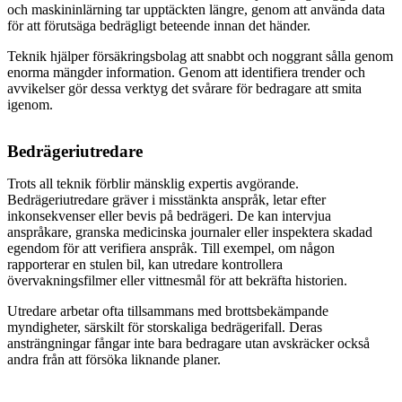
och maskininlärning tar upptäckten längre, genom att använda data
för att förutsäga bedrägligt beteende innan det händer.
Teknik hjälper försäkringsbolag att snabbt och noggrant sålla genom
enorma mängder information. Genom att identifiera trender och
avvikelser gör dessa verktyg det svårare för bedragare att smita
igenom.
Bedrägeriutredare
Trots all teknik förblir mänsklig expertis avgörande.
Bedrägeriutredare gräver i misstänkta anspråk, letar efter
inkonsekvenser eller bevis på bedrägeri. De kan intervjua
anspråkare, granska medicinska journaler eller inspektera skadad
egendom för att verifiera anspråk. Till exempel, om någon
rapporterar en stulen bil, kan utredare kontrollera
övervakningsfilmer eller vittnesmål för att bekräfta historien.
Utredare arbetar ofta tillsammans med brottsbekämpande
myndigheter, särskilt för storskaliga bedrägerifall. Deras
ansträngningar fångar inte bara bedragare utan avskräcker också
andra från att försöka liknande planer.