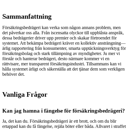
Sammanfattning
Försäkringsbedrägeri kan verka som någon annans problem, men
det påverkar oss alla. Från iscensatta olyckor till uppblåsta anspråk,
dessa bedrägerier driver upp premier och skakar förtroendet för
systemet. Att bekämpa bedrägeri kräver en kollektiv ansträngning—
ärlig rapportering från konsumenter, smarta upptäckningsverktyg för
försäkringsbolag och stark tillämpning av myndigheter. Ju mer vi
förstår och hanterar bedrägeri, desto närmare kommer vi en
rättvisare, mer transparent försäkringsindustri. Tillsammans kan vi
hålla systemet ärligt och säkerställa att det tjänar dem som verkligen
behöver det.
Vanliga Frågor
Kan jag hamna i fängelse för försäkringsbedrägeri?
Ja, det kan du. Försäkringsbedrägeri är ett brott, och om du blir
ertappad kan du få fängelse, rejäla böter eller båda. Allvaret i straffet