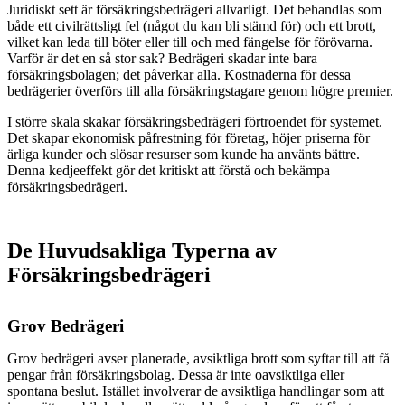
Juridiskt sett är försäkringsbedrägeri allvarligt. Det behandlas som
både ett civilrättsligt fel (något du kan bli stämd för) och ett brott,
vilket kan leda till böter eller till och med fängelse för förövarna.
Varför är det en så stor sak? Bedrägeri skadar inte bara
försäkringsbolagen; det påverkar alla. Kostnaderna för dessa
bedrägerier överförs till alla försäkringstagare genom högre premier.
I större skala skakar försäkringsbedrägeri förtroendet för systemet.
Det skapar ekonomisk påfrestning för företag, höjer priserna för
ärliga kunder och slösar resurser som kunde ha använts bättre.
Denna kedjeeffekt gör det kritiskt att förstå och bekämpa
försäkringsbedrägeri.
De Huvudsakliga Typerna av
Försäkringsbedrägeri
Grov Bedrägeri
Grov bedrägeri avser planerade, avsiktliga brott som syftar till att få
pengar från försäkringsbolag. Dessa är inte oavsiktliga eller
spontana beslut. Istället involverar de avsiktliga handlingar som att