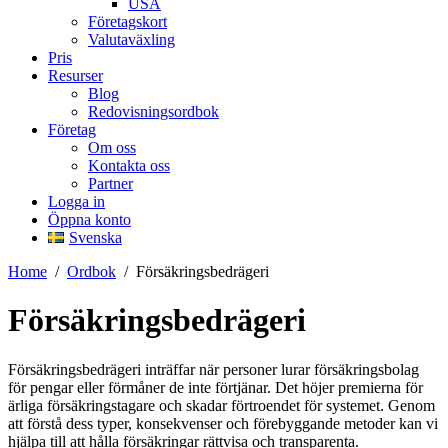
USA
Företagskort
Valutaväxling
Pris
Resurser
Blog
Redovisningsordbok
Företag
Om oss
Kontakta oss
Partner
Logga in
Öppna konto
Svenska
Home
/
Ordbok
/
Försäkringsbedrägeri
Försäkringsbedrägeri
Försäkringsbedrägeri inträffar när personer lurar försäkringsbolag
för pengar eller förmåner de inte förtjänar. Det höjer premierna för
ärliga försäkringstagare och skadar förtroendet för systemet. Genom
att förstå dess typer, konsekvenser och förebyggande metoder kan vi
hjälpa till att hålla försäkringar rättvisa och transparenta.