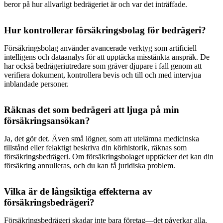
beror på hur allvarligt bedrägeriet är och var det inträffade.
Hur kontrollerar försäkringsbolag för bedrägeri?
Försäkringsbolag använder avancerade verktyg som artificiell
intelligens och dataanalys för att upptäcka misstänkta anspråk. De
har också bedrägeriutredare som gräver djupare i fall genom att
verifiera dokument, kontrollera bevis och till och med intervjua
inblandade personer.
Räknas det som bedrägeri att ljuga på min
försäkringsansökan?
Ja, det gör det. Även små lögner, som att utelämna medicinska
tillstånd eller felaktigt beskriva din körhistorik, räknas som
försäkringsbedrägeri. Om försäkringsbolaget upptäcker det kan din
försäkring annulleras, och du kan få juridiska problem.
Vilka är de långsiktiga effekterna av
försäkringsbedrägeri?
Försäkringsbedrägeri skadar inte bara företag—det påverkar alla.