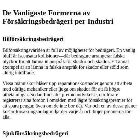
De Vanligaste Formerna av
Försäkringsbedrägeri per Industri
Bilförsäkringsbedrägeri
Bilförsäkringsvärlden är full av möjligheter för bedrägeri. En vanlig
bluff är iscensatta kollisioner—där bedragare arrangerar falska
olyckor för att lämna in anspråk för skador och skador. Ett annat
exempel är att lämna in falska anspråk för skador eller stöld som
aldrig inträffade.
Vissa människor blåser upp reparationskostnader genom att arbeta
med oärliga mekaniker eller ljuga om skador för att få högre
utbetalningar. Sedan finns det premieundvikelse, där förare
registrerar sina fordon i områden med lägre försäkringspremier för
att spara pengar, även om de inte bor där. Var och en av dessa planer
kostar försäkringsbolag miljarder varje år och höjer premierna för
alla.
Sjukförsäkringsbedrägeri