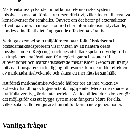
Marknadsmisslyckanden inträffar när ekonomiska system
misslyckas med att fördela resurser effektivt, vilket leder till negativa
konsekvenser för samhället. Oavsett om det beror på externaliteter,
offentliga varor, marknadskontroll eller informationsmisslyckande,
har dessa ineffektivitet långtgående effekter på våra liv.
Verkliga exempel som miljöföroreningar, folkhälsokriser och
bostadsmarknadsproblem visar vikten av att hantera dessa
misslyckanden. Regeringar och beslutsfattare spelar en viktig roll i
att implementera lösningar, från regleringar och skatter till
subventioner och marknadsbaserade mekanismer. Genom att främja
rättvisa, transparens och tillgång till resurser kan de mildra effekterna
av marknadsmisslyckande och skapa ett mer rättvist samhälle.
Att förstå marknadsmisslyckande hjälper oss att inse vikten av
kollektiv handling och genomtänkt ingripande. Medan marknader är
kraftfulla verktyg, är de inte perfekta. Att identifiera deras brister gör
det möjligt för oss att bygga system som fungerar bättre för alla,
vilket säkerställer en ljusare framtid för kommande generationer.
Vanliga frågor