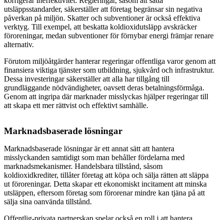
korrigerar ineffektivitet. Regleringar, såsom att sätta
utsläppsstandarder, säkerställer att företag begränsar sin negativa
påverkan på miljön. Skatter och subventioner är också effektiva
verktyg. Till exempel, att beskatta koldioxidutsläpp avskräcker
föroreningar, medan subventioner för förnybar energi främjar renare
alternativ.
Förutom miljöåtgärder hanterar regeringar offentliga varor genom att
finansiera viktiga tjänster som utbildning, sjukvård och infrastruktur.
Dessa investeringar säkerställer att alla har tillgång till
grundläggande nödvändigheter, oavsett deras betalningsförmåga.
Genom att ingripa där marknader misslyckas hjälper regeringar till
att skapa ett mer rättvist och effektivt samhälle.
Marknadsbaserade lösningar
Marknadsbaserade lösningar är ett annat sätt att hantera
misslyckanden samtidigt som man behåller fördelarna med
marknadsmekanismer. Handelsbara tillstånd, såsom
koldioxidkrediter, tillåter företag att köpa och sälja rätten att släppa
ut föroreningar. Detta skapar ett ekonomiskt incitament att minska
utsläppen, eftersom företag som förorenar mindre kan tjäna på att
sälja sina oanvända tillstånd.
Offentlig-privata partnerskap spelar också en roll i att hantera