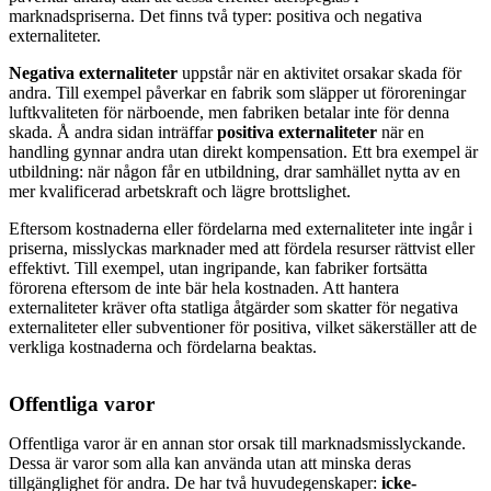
marknadspriserna. Det finns två typer: positiva och negativa
externaliteter.
Negativa externaliteter
uppstår när en aktivitet orsakar skada för
andra. Till exempel påverkar en fabrik som släpper ut föroreningar
luftkvaliteten för närboende, men fabriken betalar inte för denna
skada. Å andra sidan inträffar
positiva externaliteter
när en
handling gynnar andra utan direkt kompensation. Ett bra exempel är
utbildning: när någon får en utbildning, drar samhället nytta av en
mer kvalificerad arbetskraft och lägre brottslighet.
Eftersom kostnaderna eller fördelarna med externaliteter inte ingår i
priserna, misslyckas marknader med att fördela resurser rättvist eller
effektivt. Till exempel, utan ingripande, kan fabriker fortsätta
förorena eftersom de inte bär hela kostnaden. Att hantera
externaliteter kräver ofta statliga åtgärder som skatter för negativa
externaliteter eller subventioner för positiva, vilket säkerställer att de
verkliga kostnaderna och fördelarna beaktas.
Offentliga varor
Offentliga varor är en annan stor orsak till marknadsmisslyckande.
Dessa är varor som alla kan använda utan att minska deras
tillgänglighet för andra. De har två huvudegenskaper:
icke-