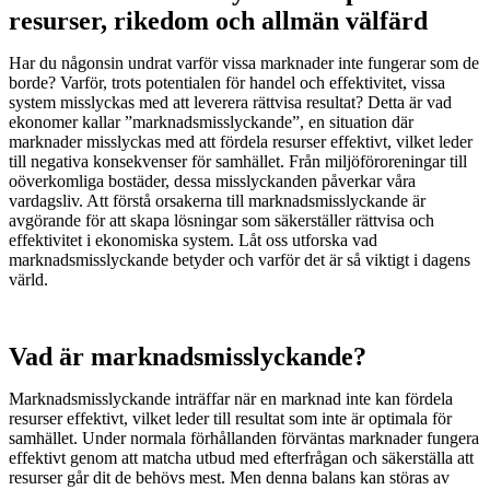
resurser, rikedom och allmän välfärd
Har du någonsin undrat varför vissa marknader inte fungerar som de
borde? Varför, trots potentialen för handel och effektivitet, vissa
system misslyckas med att leverera rättvisa resultat? Detta är vad
ekonomer kallar ”marknadsmisslyckande”, en situation där
marknader misslyckas med att fördela resurser effektivt, vilket leder
till negativa konsekvenser för samhället. Från miljöföroreningar till
oöverkomliga bostäder, dessa misslyckanden påverkar våra
vardagsliv. Att förstå orsakerna till marknadsmisslyckande är
avgörande för att skapa lösningar som säkerställer rättvisa och
effektivitet i ekonomiska system. Låt oss utforska vad
marknadsmisslyckande betyder och varför det är så viktigt i dagens
värld.
Vad är marknadsmisslyckande?
Marknadsmisslyckande inträffar när en marknad inte kan fördela
resurser effektivt, vilket leder till resultat som inte är optimala för
samhället. Under normala förhållanden förväntas marknader fungera
effektivt genom att matcha utbud med efterfrågan och säkerställa att
resurser går dit de behövs mest. Men denna balans kan störas av