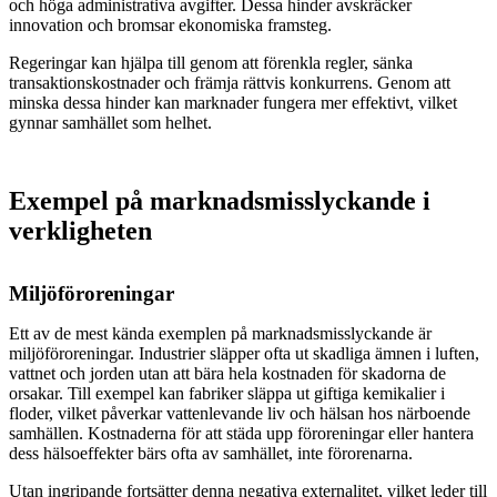
och höga administrativa avgifter. Dessa hinder avskräcker
innovation och bromsar ekonomiska framsteg.
Regeringar kan hjälpa till genom att förenkla regler, sänka
transaktionskostnader och främja rättvis konkurrens. Genom att
minska dessa hinder kan marknader fungera mer effektivt, vilket
gynnar samhället som helhet.
Exempel på marknadsmisslyckande i
verkligheten
Miljöföroreningar
Ett av de mest kända exemplen på marknadsmisslyckande är
miljöföroreningar. Industrier släpper ofta ut skadliga ämnen i luften,
vattnet och jorden utan att bära hela kostnaden för skadorna de
orsakar. Till exempel kan fabriker släppa ut giftiga kemikalier i
floder, vilket påverkar vattenlevande liv och hälsan hos närboende
samhällen. Kostnaderna för att städa upp föroreningar eller hantera
dess hälsoeffekter bärs ofta av samhället, inte förorenarna.
Utan ingripande fortsätter denna negativa externalitet, vilket leder till