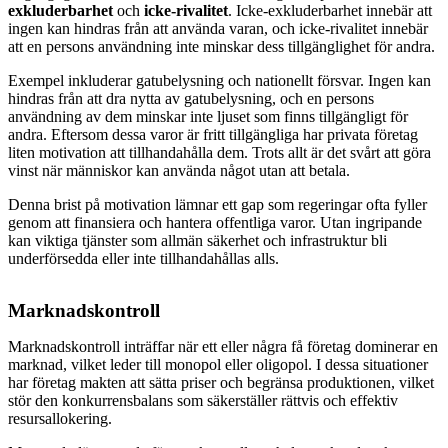
exkluderbarhet
och
icke-rivalitet
. Icke-exkluderbarhet innebär att
ingen kan hindras från att använda varan, och icke-rivalitet innebär
att en persons användning inte minskar dess tillgänglighet för andra.
Exempel inkluderar gatubelysning och nationellt försvar. Ingen kan
hindras från att dra nytta av gatubelysning, och en persons
användning av dem minskar inte ljuset som finns tillgängligt för
andra. Eftersom dessa varor är fritt tillgängliga har privata företag
liten motivation att tillhandahålla dem. Trots allt är det svårt att göra
vinst när människor kan använda något utan att betala.
Denna brist på motivation lämnar ett gap som regeringar ofta fyller
genom att finansiera och hantera offentliga varor. Utan ingripande
kan viktiga tjänster som allmän säkerhet och infrastruktur bli
underförsedda eller inte tillhandahållas alls.
Marknadskontroll
Marknadskontroll inträffar när ett eller några få företag dominerar en
marknad, vilket leder till monopol eller oligopol. I dessa situationer
har företag makten att sätta priser och begränsa produktionen, vilket
stör den konkurrensbalans som säkerställer rättvis och effektiv
resursallokering.