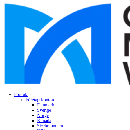
Produkt
Företagskonton
Danmark
Sverige
Norge
Kanada
Storbritannien