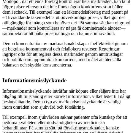
Monopol, där ett enda företag kontrollerar hela marknaden, kan ta ut
högre priser eftersom det inte finns någon konkurrens som håller
dem i schack. Till exempel kan ett läkemedelsföretag med patent på
ett livräddande läkemedel ta ut oöverkomliga priser, vilket gör det
otillgängligt för många som behöver det. På samma sätt kan oligopol
—marknader som kontrolleras av några få dominerande aktörer—
samarbeta för att hålla priserna höga och hämma innovation.
Denna koncentration av marknadsmakt skapar ineffektivitet genom
att begränsa konsumentval och felallokera resurser. Regeringar
ingriper ofta för att reglera dessa marknader genom antitrustlagar
och politik som uppmuntrar konkurrens, med målet att återställa
balansen och skydda konsumenterna.
Informationsmisslyckande
Informationsmisslyckande inträffar när köpare eller säljare inte har
tillgång till fullständig eller korrekt information, vilket leder till dåligt
beslutsfattande. Denna typ av marknadsmisslyckande är vanligt
inom områden som sjukvård och försäkring.
Till exempel, inom sjukvården saknar patienter ofta kunskap för att
bedöma kvaliteten eller nödvändigheten av medicinska
behandlingar. På samma sätt, på försäkringsmarknader, kanske