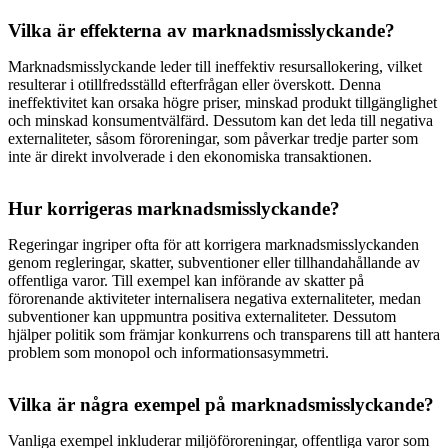
Vilka är effekterna av marknadsmisslyckande?
Marknadsmisslyckande leder till ineffektiv resursallokering, vilket
resulterar i otillfredsställd efterfrågan eller överskott. Denna
ineffektivitet kan orsaka högre priser, minskad produkt tillgänglighet
och minskad konsumentvälfärd. Dessutom kan det leda till negativa
externaliteter, såsom föroreningar, som påverkar tredje parter som
inte är direkt involverade i den ekonomiska transaktionen.
Hur korrigeras marknadsmisslyckande?
Regeringar ingriper ofta för att korrigera marknadsmisslyckanden
genom regleringar, skatter, subventioner eller tillhandahållande av
offentliga varor. Till exempel kan införande av skatter på
förorenande aktiviteter internalisera negativa externaliteter, medan
subventioner kan uppmuntra positiva externaliteter. Dessutom
hjälper politik som främjar konkurrens och transparens till att hantera
problem som monopol och informationsasymmetri.
Vilka är några exempel på marknadsmisslyckande?
Vanliga exempel inkluderar miljöföroreningar, offentliga varor som