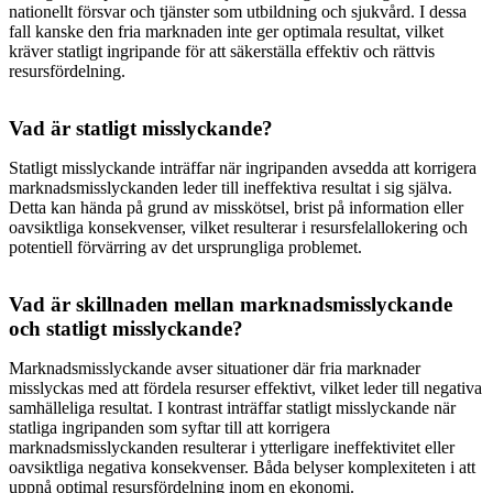
nationellt försvar och tjänster som utbildning och sjukvård. I dessa
fall kanske den fria marknaden inte ger optimala resultat, vilket
kräver statligt ingripande för att säkerställa effektiv och rättvis
resursfördelning.
Vad är statligt misslyckande?
Statligt misslyckande inträffar när ingripanden avsedda att korrigera
marknadsmisslyckanden leder till ineffektiva resultat i sig själva.
Detta kan hända på grund av misskötsel, brist på information eller
oavsiktliga konsekvenser, vilket resulterar i resursfelallokering och
potentiell förvärring av det ursprungliga problemet.
Vad är skillnaden mellan marknadsmisslyckande
och statligt misslyckande?
Marknadsmisslyckande avser situationer där fria marknader
misslyckas med att fördela resurser effektivt, vilket leder till negativa
samhälleliga resultat. I kontrast inträffar statligt misslyckande när
statliga ingripanden som syftar till att korrigera
marknadsmisslyckanden resulterar i ytterligare ineffektivitet eller
oavsiktliga negativa konsekvenser. Båda belyser komplexiteten i att
uppnå optimal resursfördelning inom en ekonomi.