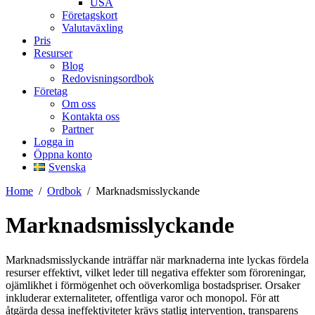
USA
Företagskort
Valutaväxling
Pris
Resurser
Blog
Redovisningsordbok
Företag
Om oss
Kontakta oss
Partner
Logga in
Öppna konto
Svenska
Home
/
Ordbok
/
Marknadsmisslyckande
Marknadsmisslyckande
Marknadsmisslyckande inträffar när marknaderna inte lyckas fördela
resurser effektivt, vilket leder till negativa effekter som föroreningar,
ojämlikhet i förmögenhet och oöverkomliga bostadspriser. Orsaker
inkluderar externaliteter, offentliga varor och monopol. För att
åtgärda dessa ineffektiviteter krävs statlig intervention, transparens