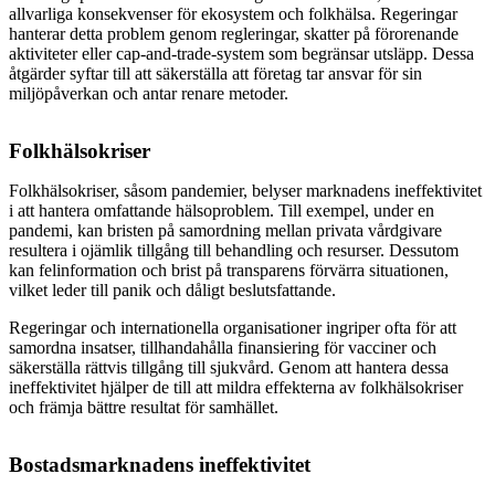
allvarliga konsekvenser för ekosystem och folkhälsa. Regeringar
hanterar detta problem genom regleringar, skatter på förorenande
aktiviteter eller cap-and-trade-system som begränsar utsläpp. Dessa
åtgärder syftar till att säkerställa att företag tar ansvar för sin
miljöpåverkan och antar renare metoder.
Folkhälsokriser
Folkhälsokriser, såsom pandemier, belyser marknadens ineffektivitet
i att hantera omfattande hälsoproblem. Till exempel, under en
pandemi, kan bristen på samordning mellan privata vårdgivare
resultera i ojämlik tillgång till behandling och resurser. Dessutom
kan felinformation och brist på transparens förvärra situationen,
vilket leder till panik och dåligt beslutsfattande.
Regeringar och internationella organisationer ingriper ofta för att
samordna insatser, tillhandahålla finansiering för vacciner och
säkerställa rättvis tillgång till sjukvård. Genom att hantera dessa
ineffektivitet hjälper de till att mildra effekterna av folkhälsokriser
och främja bättre resultat för samhället.
Bostadsmarknadens ineffektivitet