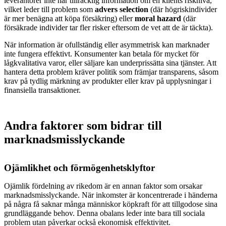
leverantörer inte har tillräcklig information om en klients risknivå,
vilket leder till problem som
advers selection
(där högriskindivider
är mer benägna att köpa försäkring) eller
moral hazard
(där
försäkrade individer tar fler risker eftersom de vet att de är täckta).
När information är ofullständig eller asymmetrisk kan marknader
inte fungera effektivt. Konsumenter kan betala för mycket för
lågkvalitativa varor, eller säljare kan underprissätta sina tjänster. Att
hantera detta problem kräver politik som främjar transparens, såsom
krav på tydlig märkning av produkter eller krav på upplysningar i
finansiella transaktioner.
Andra faktorer som bidrar till
marknadsmisslyckande
Ojämlikhet och förmögenhetsklyftor
Ojämlik fördelning av rikedom är en annan faktor som orsakar
marknadsmisslyckande. När inkomster är koncentrerade i händerna
på några få saknar många människor köpkraft för att tillgodose sina
grundläggande behov. Denna obalans leder inte bara till sociala
problem utan påverkar också ekonomisk effektivitet.