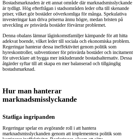
Bostadsmarknaden är ett annat område där marknadsmisslyckande
är tydligt. Hög efterfrågan i stadsområden leder ofta till skenande
priser, vilket gör bostäder oöverkomliga för många. Spekulativa
investeringar kan driva priserna ännu högre, medan bristen på
utveckling av prisvärda bostäder förvärrar problemet.
Denna obalans lämnar låginkomstfamiljer kämpande för att hitta
adekvat boende, vilket leder till sociala och ekonomiska problem.
Regeringar hanterar dessa ineffektivitet genom politik som
hyreskontroller, subventioner för prisvärda bostäder och incitament
för utvecklare att bygga mer inkluderande bostadsalternativ. Dessa
åtgärder syftar till att skapa en mer balanserad och tillgänglig
bostadsmarknad.
Hur man hanterar
marknadsmisslyckande
Statliga ingripanden
Regeringar spelar en avgörande roll i att hantera
marknadsmisslyckanden genom att implementera politik som