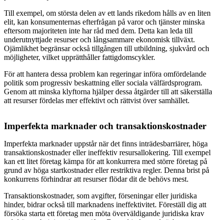
Till exempel, om största delen av ett lands rikedom hålls av en liten
elit, kan konsumenternas efterfrågan på varor och tjänster minska
eftersom majoriteten inte har råd med dem. Detta kan leda till
underutnyttjade resurser och långsammare ekonomisk tillväxt.
Ojämlikhet begränsar också tillgången till utbildning, sjukvård och
möjligheter, vilket upprätthåller fattigdomscykler.
För att hantera dessa problem kan regeringar införa omfördelande
politik som progressiv beskattning eller sociala välfärdsprogram.
Genom att minska klyftorna hjälper dessa åtgärder till att säkerställa
att resurser fördelas mer effektivt och rättvist över samhället.
Imperfekta marknader och transaktionskostnader
Imperfekta marknader uppstår när det finns inträdesbarriärer, höga
transaktionskostnader eller ineffektiv resursallokering. Till exempel
kan ett litet företag kämpa för att konkurrera med större företag på
grund av höga startkostnader eller restriktiva regler. Denna brist på
konkurrens förhindrar att resurser flödar dit de behövs mest.
Transaktionskostnader, som avgifter, förseningar eller juridiska
hinder, bidrar också till marknadens ineffektivitet. Föreställ dig att
försöka starta ett företag men möta överväldigande juridiska krav