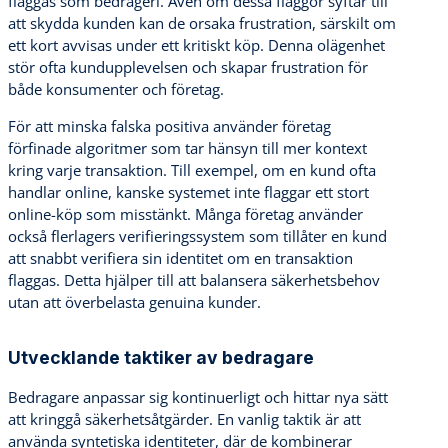
flaggas som bedrägeri. Även om dessa flaggor syftar till
att skydda kunden kan de orsaka frustration, särskilt om
ett kort avvisas under ett kritiskt köp. Denna olägenhet
stör ofta kundupplevelsen och skapar frustration för
både konsumenter och företag.
För att minska falska positiva använder företag
förfinade algoritmer som tar hänsyn till mer kontext
kring varje transaktion. Till exempel, om en kund ofta
handlar online, kanske systemet inte flaggar ett stort
online-köp som misstänkt. Många företag använder
också flerlagers verifieringssystem som tillåter en kund
att snabbt verifiera sin identitet om en transaktion
flaggas. Detta hjälper till att balansera säkerhetsbehov
utan att överbelasta genuina kunder.
Utvecklande taktiker av bedragare
Bedragare anpassar sig kontinuerligt och hittar nya sätt
att kringgå säkerhetsåtgärder. En vanlig taktik är att
använda syntetiska identiteter, där de kombinerar