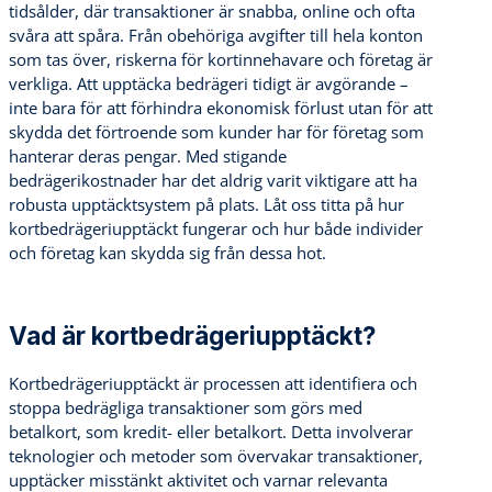
tidsålder, där transaktioner är snabba, online och ofta
svåra att spåra. Från obehöriga avgifter till hela konton
som tas över, riskerna för kortinnehavare och företag är
verkliga. Att upptäcka bedrägeri tidigt är avgörande –
inte bara för att förhindra ekonomisk förlust utan för att
skydda det förtroende som kunder har för företag som
hanterar deras pengar. Med stigande
bedrägerikostnader har det aldrig varit viktigare att ha
robusta upptäcktsystem på plats. Låt oss titta på hur
kortbedrägeriupptäckt fungerar och hur både individer
och företag kan skydda sig från dessa hot.
Vad är kortbedrägeriupptäckt?
Kortbedrägeriupptäckt är processen att identifiera och
stoppa bedrägliga transaktioner som görs med
betalkort, som kredit- eller betalkort. Detta involverar
teknologier och metoder som övervakar transaktioner,
upptäcker misstänkt aktivitet och varnar relevanta