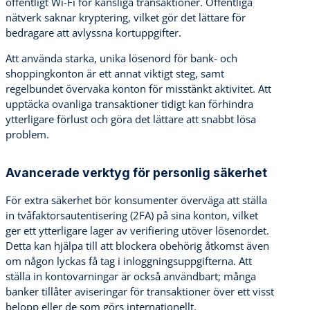
offentligt Wi-Fi för känsliga transaktioner. Offentliga
nätverk saknar kryptering, vilket gör det lättare för
bedragare att avlyssna kortuppgifter.
Att använda starka, unika lösenord för bank- och
shoppingkonton är ett annat viktigt steg, samt
regelbundet övervaka konton för misstänkt aktivitet. Att
upptäcka ovanliga transaktioner tidigt kan förhindra
ytterligare förlust och göra det lättare att snabbt lösa
problem.
Avancerade verktyg för personlig säkerhet
För extra säkerhet bör konsumenter överväga att ställa
in tvåfaktorsautentisering (2FA) på sina konton, vilket
ger ett ytterligare lager av verifiering utöver lösenordet.
Detta kan hjälpa till att blockera obehörig åtkomst även
om någon lyckas få tag i inloggningsuppgifterna. Att
ställa in kontovarningar är också användbart; många
banker tillåter aviseringar för transaktioner över ett visst
belopp eller de som görs internationellt.