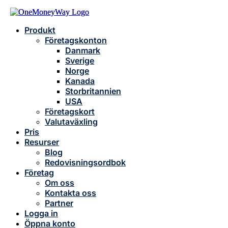
Produkt
Företagskonton
Danmark
Sverige
Norge
Kanada
Storbritannien
USA
Företagskort
Valutaväxling
Pris
Resurser
Blog
Redovisningsordbok
Företag
Om oss
Kontakta oss
Partner
Logga in
Öppna konto